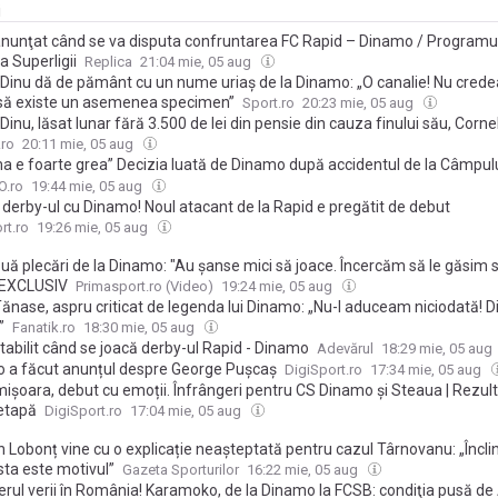
i
anunţat când se va disputa confruntarea FC Rapid – Dinamo / Programul
a Superligii
Replica
21:04 mie, 05 aug
 Dinu dă de pământ cu un nume uriaș de la Dinamo: „O canalie! Nu cred
să existe un asemenea specimen”
Sport.ro
20:23 mie, 05 aug
Dinu, lăsat lunar fără 3.500 de lei din pensie din cauza finului său, Cornel
neștiute ale scandalului dintre marile glorii ale lui Dinamo
.ro
20:11 mie, 05 aug
a e foarte grea” Decizia luată de Dinamo după accidentul de la Câmpul
bugetul peste cap” + Ce urmează
.ro
19:44 mie, 05 aug
 derby-ul cu Dinamo! Noul atacant de la Rapid e pregătit de debut
rt.ro
19:26 mie, 05 aug
uă plecări de la Dinamo: "Au şanse mici să joace. Încercăm să le găsim sol
 EXCLUSIV
Primasport.ro (Video)
19:24 mie, 05 aug
Tănase, aspru criticat de legenda lui Dinamo: „Nu-l aduceam niciodată! D
”
Fanatik.ro
18:30 mie, 05 aug
tabilit când se joacă derby-ul Rapid - Dinamo
Adevărul
18:29 mie, 05 aug
 a făcut anunțul despre George Pușcaș
DigiSport.ro
17:34 mie, 05 aug
mișoara, debut cu emoții. Înfrângeri pentru CS Dinamo și Steaua | Rezult
etapă
DigiSport.ro
17:04 mie, 05 aug
 Lobonț vine cu o explicație neașteptată pentru cazul Târnovanu: „Încli
sta este motivul”
Gazeta Sporturilor
16:22 mie, 05 aug
erul verii în România! Karamoko, de la Dinamo la FCSB: condiţia pusă de