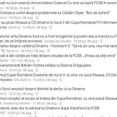
cali nu ia în seamă Universitatea Craiova! Cu cine se luptă FCSB în aces
iga României: „Anul ăsta mi-am dat seama!”
.ro
16:54 joi, 06 aug
Cristea a vorbit despre problemele lui Cătălin Cîrjan: "Are de suferit"
rt.ro
16:29 joi, 06 aug
e au picat Steaua și CS Dinamo în turul 3 din Cupa României! FC Herman
i ea
Sport.ro
15:45 joi, 06 aug
ansfer al lui Dinamo încă nu a fost înregistrat și poate rata și meciul cu 
ri: de ce întârzie procesul
Gazeta Sporturilor
15:28 joi, 06 aug
Barbu despre celebrul Dinamo - Foresta 4-5: ”Să vă zic una, cea mai tar
 1)
Sport.ro
14:24 joi, 06 aug
cali a dat cărţile pe faţă despre situaţia de la FCSB: „Vreau să ştiţi ceva”
 Sport
14:17 joi, 06 aug
caracterizat Adrian Cristea relația cu Bianca Drăgușanu
rt.ro
13:57 joi, 06 aug
mul Cupei României Duelurile din turul 3: cu cine vor juca Steaua, CS D
imișoara
GOLAZO.ro
13:24 joi, 06 aug
 făcut anunțul despre biletele la derby-ul cu Dinamo
rt.ro
12:31 joi, 06 aug
ul complet al turului al treilea din Cupa României: cu cine joacă Steaua
o
Gazeta Sporturilor
11:54 joi, 06 aug
ndone, atac dur la adresa lui Gnahore după transferul la FCSB
ORT
10:30 joi, 06 aug