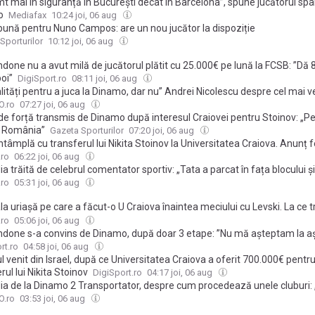
t mai în siguranță în București decât în Barcelona”, spune jucătorul span
o
Mediafax
10:24 joi, 06 aug
bună pentru Nuno Campos: are un nou jucător la dispoziție
Sporturilor
10:12 joi, 06 aug
done nu a avut milă de jucătorul plătit cu 25.000€ pe lună la FCSB: ”Dă 
oi”
DigiSport.ro
08:11 joi, 06 aug
lități pentru a juca la Dinamo, dar nu” Andrei Nicolescu despre cel mai v
ce fotbaliști nu vor fi vânduți în Liga 1
.ro
07:27 joi, 06 aug
e forță transmis de Dinamo după interesul Craiovei pentru Stoinov: „Pe 
 România”
Gazeta Sporturilor
07:20 joi, 06 aug
ntâmplă cu transferul lui Nikita Stoinov la Universitatea Craiova. Anunț 
âteva ore înaintea jocului din Europa League cu KuPS
.ro
06:22 joi, 06 aug
a trăită de celebrul comentator sportiv: „Tata a parcat în fața blocului și
.ro
05:31 joi, 06 aug
a uriașă pe care a făcut-o U Craiova înaintea meciului cu Levski. La ce t
nți neapărat oltenii în dubla cu finlandezii de la KuPS
.ro
05:06 joi, 06 aug
ndone s-a convins de Dinamo, după doar 3 etape: ”Nu mă așteptam la a
rt.ro
04:58 joi, 06 aug
 venit din Israel, după ce Universitatea Craiova a oferit 700.000€ pentr
rul lui Nikita Stoinov
DigiSport.ro
04:17 joi, 06 aug
ia de la Dinamo 2 Transportator, despre cum procedează unele cluburi: 
cel mai mic, nu se verifică suficient calitatea”
.ro
03:53 joi, 06 aug