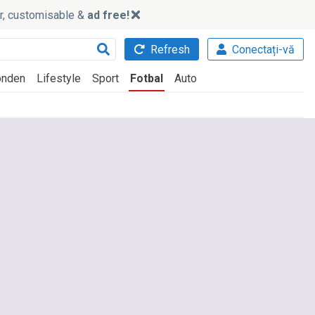
ker, customisable &
ad free!
Refresh
Conectați-vă
nden
Lifestyle
Sport
Fotbal
Auto