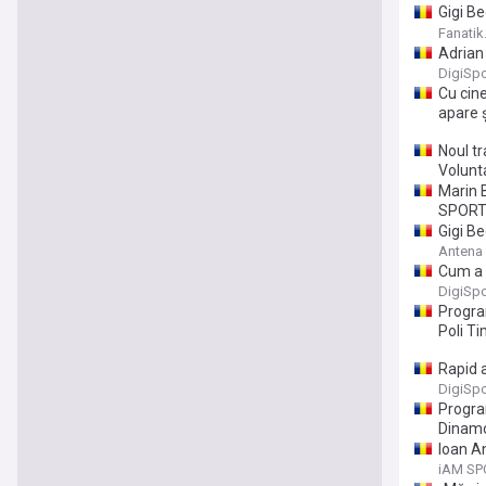
Gigi Be
SuperL
Fanatik
Adrian 
DigiSpo
Cu cin
apare ș
Noul tr
Volunta
Marin 
SPORT
Gigi Be
Antena
Cum a 
DigiSpo
Progra
Poli T
Rapid a
DigiSpo
Program
Dinam
Ioan A
iAM SP