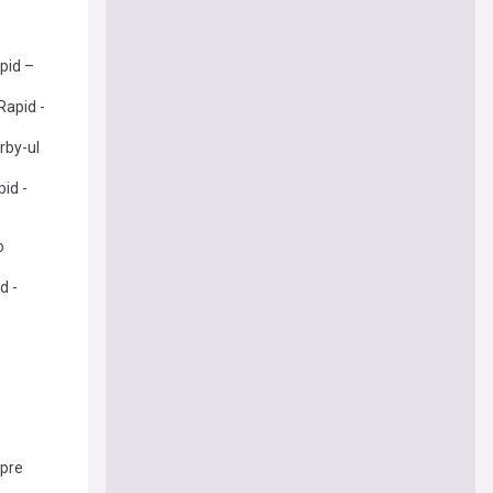
pid –
Rapid -
rby-ul
pid -
o
d -
spre
e me there