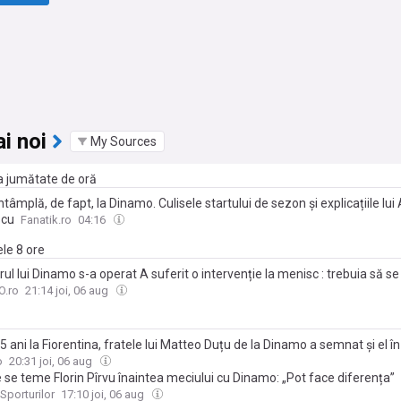
i noi
My Sources
ma jumătate de oră
ntâmplă, de fapt, la Dinamo. Culisele startului de sezon și explicațiile lui
scu
Fanatik.ro
04:16
ele 8 ore
ul lui Dinamo s-a operat A suferit o intervenție la menisc : trebuia să se
tul s-a anulat acum! Cât va absenta
.ro
21:14 joi, 06 aug
 ani la Fiorentina, fratele lui Matteo Duțu de la Dinamo a semnat și el 
o
20:31 joi, 06 aug
 se teme Florin Pîrvu înaintea meciului cu Dinamo: „Pot face diferența”
Sporturilor
17:10 joi, 06 aug