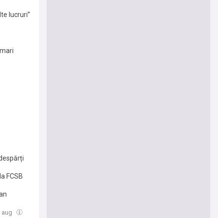
te lucruri”
 mari
despărți
 la FCSB
jan
5 aug