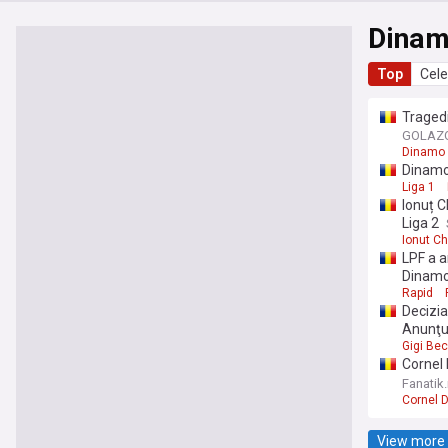
Dina
Top
Cele
Tragedi
prețul 
GOLAZO
Dinamo
Dinamo
Liga 1
Ionuț C
Liga 2
Ionut Chi
LPF a a
Dinam
Rapid
Decizia
Anunţul
Gigi Bec
Cornel 
Culise 
Fanatik.
Cornel 
View more 