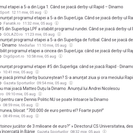
mul etapei a 5-a din Liga 1. Când se joacă derby-ul Rapid – Dinamo
 Sport
12:11 mie, 05 aug
anunțat programul etapei a 5-a din SuperLiga. Când se joacă derby-ul Ra
o
Fanatik.ro
11:32 mie, 05 aug
5 din Superliga LPF a stabilit programul rundei. Când se joacă derby-ul 
o
GOLAZO.ro
11:23 mie, 05 aug
nunțat programul etapei a 5-a din Superliga de fotbal. Când se joacă de
– Dinamo
Mediafax
11:10 mie, 05 aug
bilit programul etapei a cincea din SuperLiga: când se joacă derby-ul Ra
o
DigiSport.ro
10:58 mie, 05 aug
anunțat programul etapei #5 din Superliga: când se joacă Rapid - Dinam
o
10:41 mie, 05 aug
e joacă primul derby bucureștean? S-a anunțat ziua și ora meciului Rapi
o
Gazeta Sporturilor
09:54 mie, 05 aug
nu mai joacă Matteo Duțu la Dinamo. Anunțul lui Andrei Nicolescu
.ro
09:10 mie, 05 aug
l pentru care Dennis Politic NU se poate întoarce la Dinamo
o
08:59 mie, 05 aug
Prunea, blocat: ”700.000 de euro pentru el? Foarte puțin!”
o
08:49 mie, 05 aug
toinov jucător de 3 milioane de euro?” » Directorul CS Universitatea, de
manian edition. Why not try out our US edition?
Tak
a încercată în Bănie
Gazeta Sporturilor
08:32 mie, 05 aug