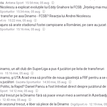
scu
Antena Sport
15:54 mie, 05 aug
Nicolescu a explicat evoluțiile lui Eddy Gnahore la FCSB: „Înțeleg mai mul
Sporturilor
15:34 mie, 05 aug
 transfer pe axa Dinamo - FCSB? Reacția lui Andrei Nicolescu
rt.ro
15:22 mie, 05 aug
ajuns să arate stadionul fostei campioane a României, pe care au jucat
ale Europei » Dinamo și FCSB au jucat „acasă” aici
Sporturilor
15:16 mie, 05 aug
namo, un alt club din SuperLiga a pus 4 jucători pe lista de transferuri
.ro
15:16 mie, 05 aug
inamo, și UTA Arad vrea să profite de noua găselniță a FRF pentru a se 
u jucători
Gazeta Sporturilor
14:30 mie, 05 aug
Politic, la Rapid? Daniel Pancu a fost întrebat direct despre jucătorul de
 Sport
14:12 mie, 05 aug
istul trecut pe la Dinamo fără să joace vreun meci a semnat în Azerbaid
o
12:43 mie, 05 aug
 în sezonul trecut, e liber să plece de la Dinamo
DigiSport.ro
12:19 mie, 0