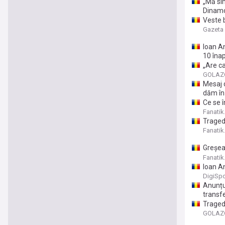
„Mă sim
Dinam
Veste 
Gazeta 
Ioan An
10 înap
„Are ca
nume + 
GOLAZO
Mesaj d
dăm în
Ce se î
doar c
Fanatik
Tragedi
Fanatik
Greșeal
fie ate
Fanatik
Ioan A
DigiSpo
Anunțul
transfe
Traged
prețul 
GOLAZO