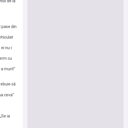
iol de la
8 pase din
ehiculat
ei nu-i
ferm cu
 a murit”
rebuie să
șa ceva”
u
„Se ia