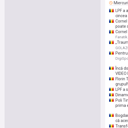
Miercur
LPF a 
cincea 
Cornel
poate 
Cornel 
Culise 
Fanatik
„Traum
puțin 
GOLAZO
Pentru
DigiSpo
Încă do
VIDEO
Florin 
grupul!
LPF a s
Dinamo
Poli Ti
prima 
Bogdan
că ace
Transf