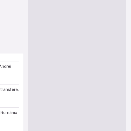
 Andrei
 transfere,
în România