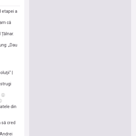
 etapei a
eam că
 Țălnar.
ung: „Dau
uţii" |
istrugi
atele din
n să cred
 Andrei