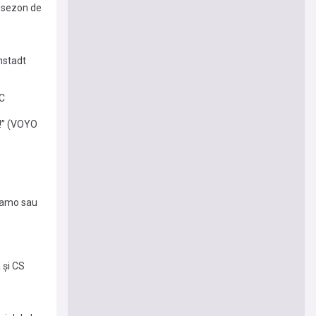
t sezon de
nstadt
FC
e!” (VOYO
inamo sau
 și CS