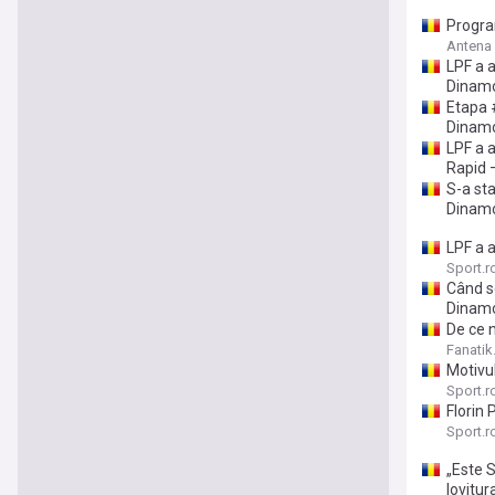
Progra
Antena
LPF a 
Dinam
Etapa #
Dinam
LPF a a
Rapid 
S-a sta
Dinam
LPF a 
Sport.r
Când s
Dinam
De ce 
Fanatik
Motivu
Sport.r
Florin 
Sport.r
„Este S
You're on our Ro
lovitur