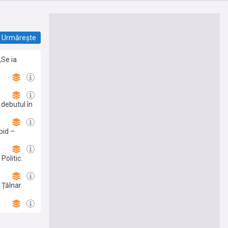
Urmărește
„Se ia
 debutul în
pid –
Politic.
 Țălnar.