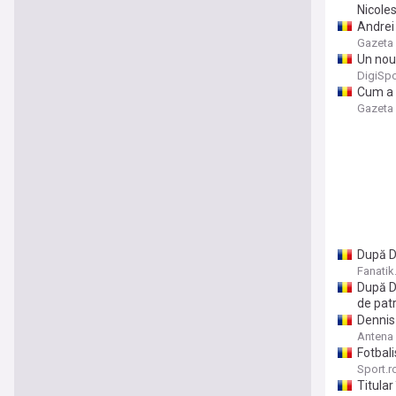
Nicole
Andrei 
Gazeta 
Un nou
DigiSpo
Cum a 
echipe 
Gazeta 
După Di
Fanatik
După D
de patr
Dennis 
Antena
Fotbal
Sport.r
Titular