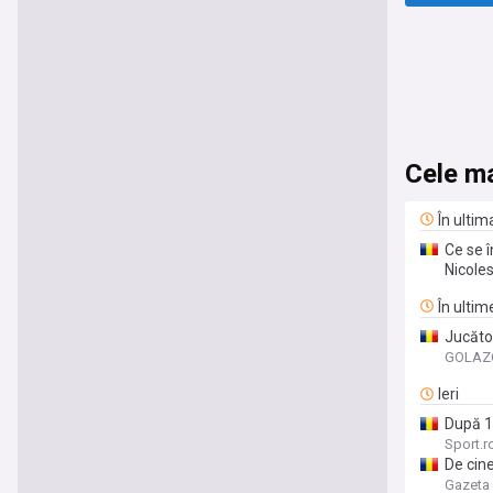
Cele ma
În ulti
Ce se î
Nicole
În ultim
Jucător
dar to
GOLAZO
Ieri
După 15
Sport.r
De cine
Gazeta 