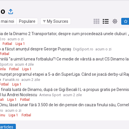
mo
 mai noi
Populare
My Sources
a de la Dinamo 2 Transportator, despre cum procedează unele cluburi: 
cel mai mic, nu se verifică suficient calitatea”
.ro
acum o zi
Fotbal
Liga 1
 a făcut anunțul despre George Pușcaș
DigiSport.ro
acum o zi
Fotbal
hirilă ”a uimit lumea fotbalului”! Ce medie de vârstă a avut CS Dinamo la
Sport.ro
acum 4 zile
rila
Fotbal
Liga 1
nunțat programul etapei a 5-a din SuperLiga. Când se joacă derby-ul Ra
o
Fanatik.ro
acum 2 zile
Fotbal
Liga 1
 finală luată de Dinamo, după ce Gigi Becali I L-a propus gratis pe Dennis 
 lui Andrei Nicolescu
Antena Sport
acum 2 zile
ali
Liga 1
Fotbal
Dinu, lăsat lunar fără 3.500 de lei din pensie din cauza finului său, Cornel
neștiute ale scandalului dintre marile glorii ale lui Dinamo
ro
acum o zi
Dinu
Liga 1
Fotbal
articles