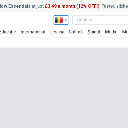
ow Essentials
at just
£3.49 a month (12% OFF!)
. Faster, slic
Educație
Internațional
Ucraina
Cultură
Știință
Mediu
Mo