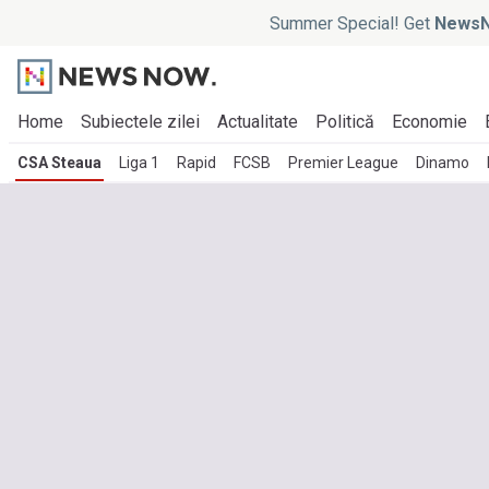
Summer Special! Get
NewsN
Home
Subiectele zilei
Actualitate
Politică
Economie
CSA Steaua
Liga 1
Rapid
FCSB
Premier League
Dinamo