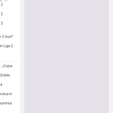
 2
 2
 2
. E bun!”
in Liga 2
: „Copia
ribile,
mă
volua în
enumirea