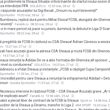
ă problemele la Steaua Situație critică înainte de startul noului sezon di
za interdicției FIFA
GOLAZO.ro
12:33 mar, 28 iul
răspunde acuzațiilor lui Gigi Becali: „Oricum nu sunt bineveniți!”
Sporturilor
10:20 mar, 28 iul
 Bumbescu, replică dură pentru Mihai Stoica! FCSB, alungată din Ghence
neveniți”
Fanatik.ro
08:50 mar, 28 iul
e în mare pericol să joace cu juniorii, duminică, la debutul în Liga 2! Sca
ibil în culise: apare numele Anamariei Prodan
Sporturilor
08:22 mar, 28 iul
ră pregătită de FCSB în războiul cu CSA Steaua! Adrian Căvescu a sesiz
ul pentru palmares: „România poate fi condamnată”
.ro
15:21 lun, 27 iul
ecali face acuzații grave la adresa CSA Steaua și mută FCSB din Ghence
o
14:37 lun, 27 iul
eaua renunță la Adidas De ce a ales formația din Ghencea alt sponsor: „
i nivel cu conducerea”
GOLAZO.ro
14:25 lun, 27 iul
rădinescu a sfidat Steaua și instanțele: „FCSB a câștigat Cupa Campionil
Sporturilor
11:53 lun, 27 iul
 incredibil pentru care Steaua a renunțat la echipamentul Adidas! » Deta
icouri
Gazeta Sporturilor
11:23 lun, 27 iul
Nicolescu intervine în războiul FCSB – CSA Steaua! Acuzații grave: „Ar t
te explicații acum”
Fanatik.ro
13:06 sâm, 25 iul
alist a plecat liber de contract de la FCSB la Steaua
Sport.ro
14:08 mie, 2
jucător de la Steaua și Dinamo, transfer în Liga 2
iAM SPORT
16:20 mar, 2
Pițurcă iese la atac în cazul blocajului de la Steaua: „Nu înțeleg de unde v