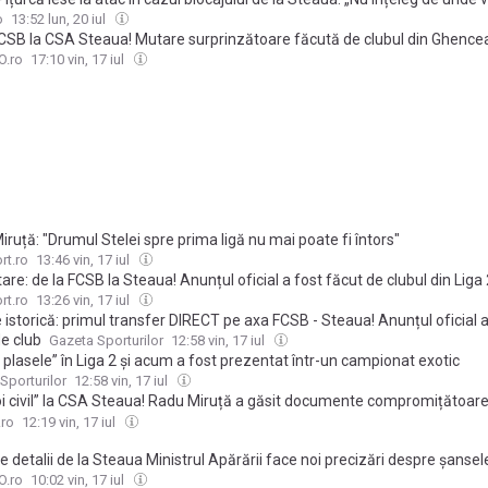
o
13:52 lun, 20 iul
CSB la CSA Steaua! Mutare surprinzătoare făcută de clubul din Ghencea: 
ris nimic de echipa din Liga 1
.ro
17:10 vin, 17 iul
ruță: "Drumul Stelei spre prima ligă nu mai poate fi întors"
rt.ro
13:46 vin, 17 iul
re: de la FCSB la Steaua! Anunțul oficial a fost făcut de clubul din Liga 
rt.ro
13:26 vin, 17 iul
istorică: primul transfer DIRECT pe axa FCSB - Steaua! Anunțul oficial a
de club
Gazeta Sporturilor
12:58 vin, 17 iul
 plasele” în Liga 2 și acum a fost prezentat într-un campionat exotic
Sporturilor
12:58 vin, 17 iul
i civil” la CSA Steaua! Radu Miruță a găsit documente compromițătoare:
 dedicație! Vom risca să ajungem în Liga a 3-a”
.ro
12:19 vin, 17 iul
e detalii de la Steaua Ministrul Apărării face noi precizări despre șansel
ge în Liga 1: „S-ar putea rezolva într-o săptămână sau două”
.ro
10:02 vin, 17 iul