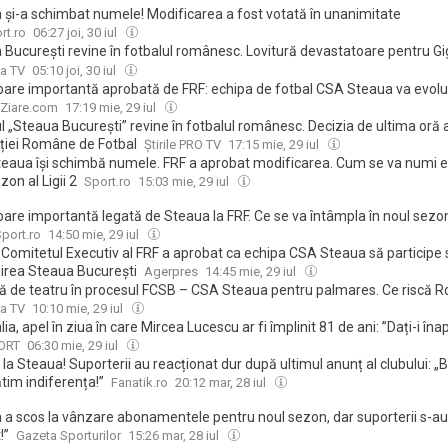
 și-a schimbat numele! Modificarea a fost votată în unanimitate
rt.ro
06:27 joi, 30 iul
București revine în fotbalul românesc. Lovitură devastatoare pentru Gig
 de ultima oră luată de FRF
a TV
05:10 joi, 30 iul
are importantă aprobată de FRF: echipa de fotbal CSA Steaua va evolua
Ziare.com
17:19 mie, 29 iul
 „Steaua București” revine în fotbalul românesc. Decizia de ultima oră 
ției Române de Fotbal
Știrile PRO TV
17:15 mie, 29 iul
eaua își schimbă numele. FRF a aprobat modificarea. Cum se va numi e
zon al Ligii 2
Sport.ro
15:03 mie, 29 iul
are importantă legată de Steaua la FRF. Ce se va întâmpla în noul sezon
Sport.ro
14:50 mie, 29 iul
: Comitetul Executiv al FRF a aprobat ca echipa CSA Steaua să participe
rea Steaua București
Agerpres
14:45 mie, 29 iul
ră de teatru în procesul FCSB – CSA Steaua pentru palmares. Ce riscă 
a TV
10:10 mie, 29 iul
lia, apel în ziua în care Mircea Lucescu ar fi împlinit 81 de ani: ”Dați-i în
 de Valentin Ceaușescu”
ORT
06:30 mie, 29 iul
la Steaua! Suporterii au reacționat dur după ultimul anunț al clubului: „B
tim indiferența!”
Fanatik.ro
20:12 mar, 28 iul
 a scos la vânzare abonamentele pentru noul sezon, dar suporterii s-au
!”
Gazeta Sporturilor
15:26 mar, 28 iul