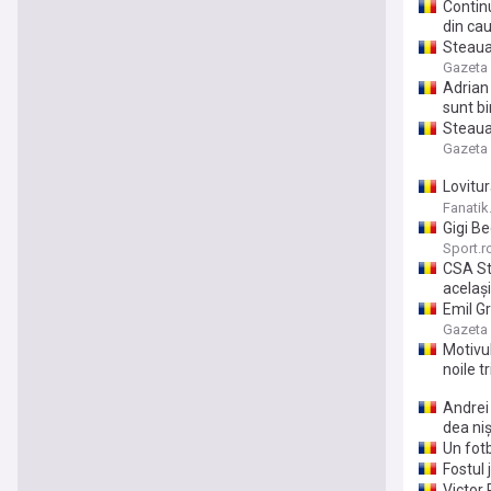
Continu
din cau
Steaua 
Gazeta 
Adrian
sunt bi
Steaua 
incred
Gazeta 
Lovitu
proces
Fanatik
Gigi B
Sport.r
CSA St
acelaș
Emil G
Gazeta 
Motivul
noile tr
Andrei 
dea niș
Un fotb
Fostul 
Victor 