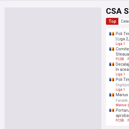
CSA S
Top
Cele
Poli Ti
| Liga 2
Liga 1
Comitet
Steaua
FCSB
Decalaj
în acea
Liga 1
Poli Ti
etape d
DigiSpo
Liga 1
Marius 
te mai 
Fanatik.
Marius 
Portaru
aproba
FCSB