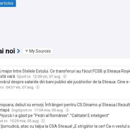
articles
i noi
My Sources
 major între Stelele Estului. Ce transferuri au făcut FCSB și Steaua Roși
astă vară
Sport.ro
12:09 vin, 07 aug
vărul despre salariile din bani publici ale jucătorilor de la Steaua. Cine e
ătit și cum au fost păcăliți cu primele de promovare
.ro
04:37 vin, 07 aug
i
mișoara, debut cu emoții. Înfrângeri pentru CS Dinamo și Steaua | Rezult
etapă
DigiSport.ro
17:04 mie, 05 aug
Pițurcă l-a găsit pe ”Pedri al României”: ”Calitate! E inteligent”
rt.ro
15:29 mie, 05 aug
Șumudică, atac cu talpa la CSA Steaua! „E strigător la cer! Ca-n vestul s