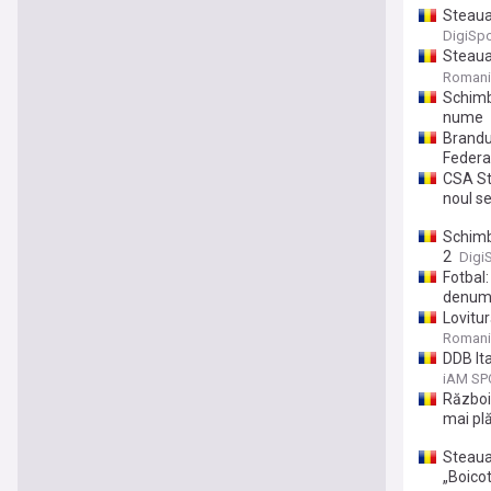
Steaua
DigiSpo
Steaua 
decizie
Romani
Schimb
nume
Brandul
Federa
CSA St
noul se
Schimb
2
Digi
Fotbal
denumi
Lovitu
Romani
DDB Ita
furată
iAM SP
Război 
mai plă
Steaua
„Boicot