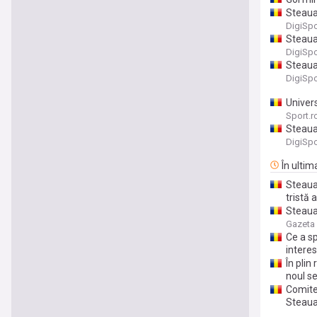
Steaua
DigiSpo
Steaua
DigiSpo
Steaua
DigiSpo
Univers
Sport.r
Steaua 
DigiSpo
În ultim
Steaua
tristă 
Steaua 
exact c
Gazeta 
Ce a sp
intere
În plin
noul se
Comite
Steaua