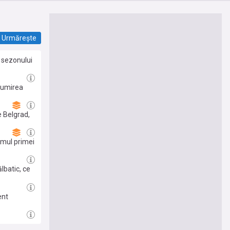
Urmărește
l sezonului
numirea
e Belgrad,
amul primei
lbatic, ce
ent