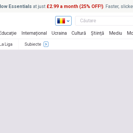
ow Essentials
at just
£2.99 a month (25% OFF!)
. Faster, slic
Educație
Internațional
Ucraina
Cultură
Știință
Mediu
Mo
La Liga
Subiecte