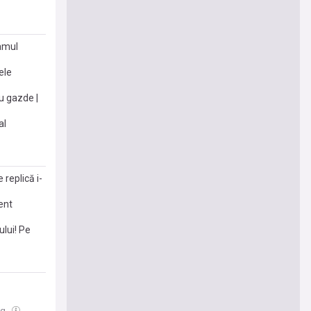
ramul
ele
u gazde |
al
replică i-
ent
ului! Pe
ug