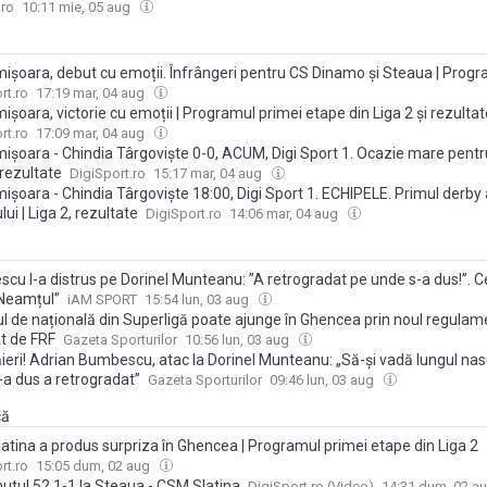
miră? O haiducie”. Exclusiv
.ro
10:11 mie, 05 aug
imișoara, debut cu emoții. Înfrângeri pentru CS Dinamo și Steaua | Prog
etape din Liga 2 și rezultatele
rt.ro
17:19 mar, 04 aug
mișoara, victorie cu emoții | Programul primei etape din Liga 2 și rezultat
rt.ro
17:09 mar, 04 aug
imișoara - Chindia Târgoviște 0-0, ACUM, Digi Sport 1. Ocazie mare pentr
 rezultate
DigiSport.ro
15:17 mar, 04 aug
mișoara - Chindia Târgoviște 18:00, Digi Sport 1. ECHIPELE. Primul derby 
ui | Liga 2, rezultate
DigiSport.ro
14:06 mar, 04 aug
u l-a distrus pe Dorinel Munteanu: ”A retrogradat pe unde s-a dus!”. Ce 
”Neamțul”
iAM SPORT
15:54 lun, 03 aug
ul de națională din Superligă poate ajunge în Ghencea prin noul regulam
t de FRF
Gazeta Sporturilor
10:56 lun, 03 aug
ieri! Adrian Bumbescu, atac la Dorinel Munteanu: „Să-și vadă lungul nas
-a dus a retrogradat”
Gazeta Sporturilor
09:46 lun, 03 aug
că
atina a produs surpriza în Ghencea | Programul primei etape din Liga 2
rt.ro
15:05 dum, 02 aug
nutul 52 1-1 la Steaua - CSM Slatina
DigiSport.ro (Video)
14:31 dum, 02 a