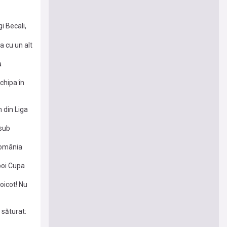
i Becali,
 cu un alt
a
chipa în
 din Liga
 sub
România
apoi Cupa
oicot! Nu
 săturat: