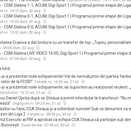
 - CSM Slatina 1-1, ACUM, Digi Sport 1 | Programul primei etape din Liga
rt.ro
14:13 dum, 02 aug
 - CSM Slatina 0-1, ACUM, Digi Sport 1 | Programul primei etape din Liga
rt.ro
13:53 dum, 02 aug
 - CSM Slatina 0-0, ACUM, Digi Sport 1 | Programul primei etape din Liga
rt.ro
13:02 dum, 02 aug
itatea Craiova a dat lovitura cu un transfer de top: „Tupeu, personalitate
o
09:05 dum, 02 aug
- CSM Slatina LIVE VIDEO 16:00, Digi Sport 1 | Programul primei etape d
rt.ro
07:04 dum, 02 aug
a lună
 şi-a prezentat noile echipamente! Val de nemulţumiri din partea fanilor
a celor de la FCSB!”
Fanatik.ro
16:55 vin, 31 iul
și-a prezentat noile echipamente, iar suporterii au reacționat virulent: „O
a și conducerea!” + „O copie tristă a echipamentului FCSB”
Sporturilor
16:12 vin, 31 iul
us Daniel Oprița după ce Steaua a primit interdicție la transferuri. ”Nu 
sează”
DigiSport.ro
09:24 vin, 31 iul
 război cu fanii, CSA Steaua și-a schimbat numele! Sub ce denumire va e
zon din Liga 2
Fanatik.ro
09:53 joi, 30 iul
tul Executiv al FRF a aprobat ca echipa CSA Steaua să participe sub d
 București
Ziarul de Iasi
07:40 joi, 30 iul