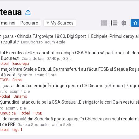
teaua
 mai noi
Populare
My Sources
mișoara - Chindia Târgoviște 18:00, Digi Sport 1. Echipele. Primul derby a
, rezultate
DigiSport.ro
acum 4 zile
ul Executiv al FRF a aprobat ca echipa CSA Steaua să participe sub de
 București
Ziarul de Iasi
07:40 joi, 30 iul
Fotbal
București
 major între Stelele Estului. Ce transferuri au făcut FCSB și Steaua Roși
stă vară
Sport.ro
acum 21 ore
FCSB
Fotbal
mișoara, debut cu emoții. Înfrângeri pentru CS Dinamo și Steaua | Progr
in Liga 2 și rezultatele
rt.ro
acum 4 zile
Fotbal
Dinamo
Șumudică, atac cu talpa la CSA Steaua! „E strigător la cer! Ca-n vestul să
miră? O haiducie”. Exclusiv
ro
acum 3 zile
Șumudică
Fotbal
FCSB
l de națională din Superligă poate ajunge în Ghencea prin noul regulam
t de FRF
Gazeta Sporturilor
acum 5 zile
Fotbal
Liga 1