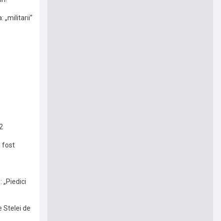
„militarii”
2
 fost
 „Piedici
e Stelei de