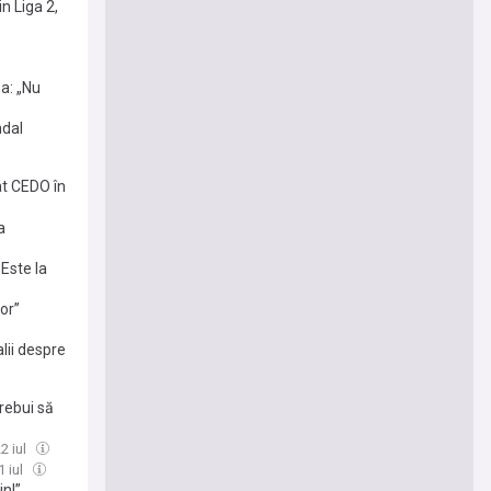
n Liga 2,
a: „Nu
ndal
at CEDO în
a
Este la
or”
lii despre
rebui să
2 iul
1 iul
in!”