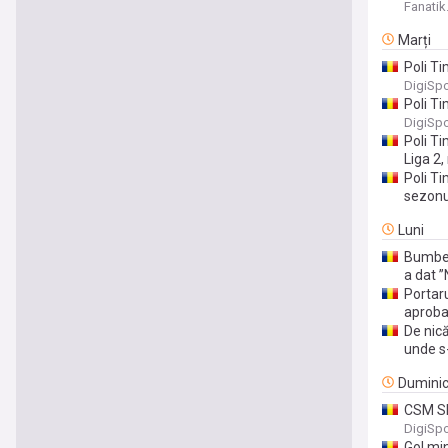
te mai 
Fanatik
Marți
Poli T
primei 
DigiSpo
Poli Ti
DigiSpo
Poli T
Liga 2,
Poli Ti
sezonul
Luni
Bumbesc
a dat 
Portar
aproba
De nică
unde s
Dumini
CSM Sl
DigiSpo
Gol mi