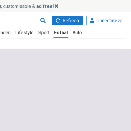
ker, customisable &
ad free!
Refresh
Conectați-vă
nden
Lifestyle
Sport
Fotbal
Auto