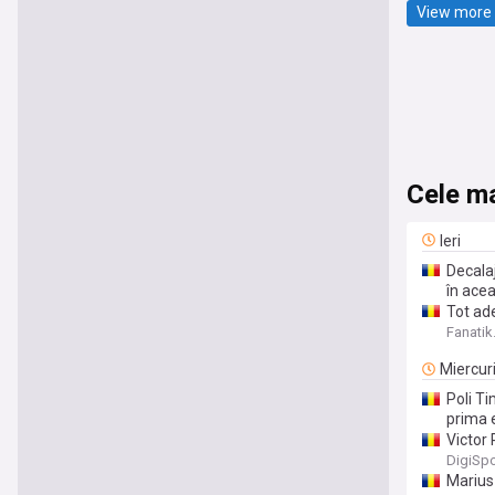
View more 
Cele ma
Ieri
Decalaj
în ace
Tot ade
bine pl
Fanatik
Miercur
Poli Ti
prima 
Victor 
DigiSpo
Marius 