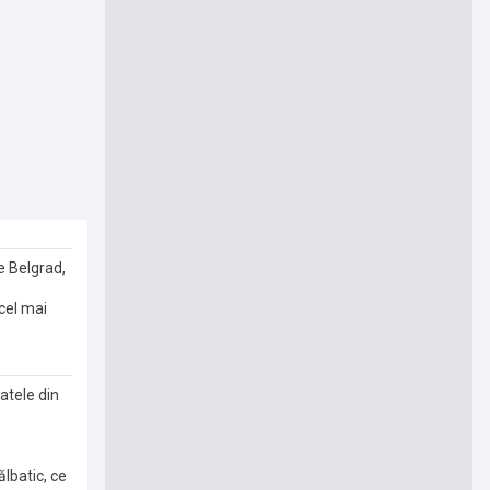
e Belgrad,
 cel mai
atele din
ălbatic, ce