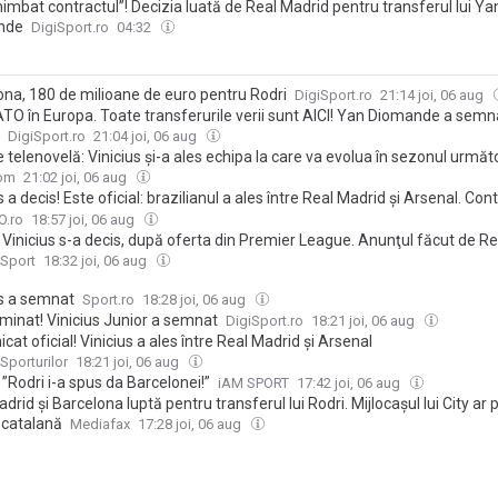
imbat contractul”! Decizia luată de Real Madrid pentru transferul lui Ya
nde
DigiSport.ro
04:32
ona, 180 de milioane de euro pentru Rodri
DigiSport.ro
21:14 joi, 06 aug
O în Europa. Toate transferurile verii sunt AICI! Yan Diomande a semn
DigiSport.ro
21:04 joi, 06 aug
e telenovelă: Vinicius și-a ales echipa la care va evolua în sezonul următ
com
21:02 joi, 06 aug
s a decis! Este oficial: brazilianul a ales între Real Madrid și Arsenal. Co
 și un salariu uriaș
.ro
18:57 joi, 06 aug
 Vinicius s-a decis, după oferta din Premier League. Anunţul făcut de R
 Sport
18:32 joi, 06 aug
us a semnat
Sport.ro
18:28 joi, 06 aug
rminat! Vinicius Junior a semnat
DigiSport.ro
18:21 joi, 06 aug
at oficial! Vinicius a ales între Real Madrid și Arsenal
Sporturilor
18:21 joi, 06 aug
”Rodri i-a spus da Barcelonei!”
iAM SPORT
17:42 joi, 06 aug
drid și Barcelona luptă pentru transferul lui Rodri. Mijlocașul lui City ar 
 catalană
Mediafax
17:28 joi, 06 aug