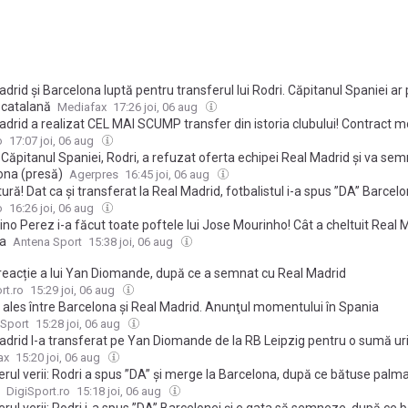
drid și Barcelona luptă pentru transferul lui Rodri. Căpitanul Spaniei ar
 catalană
Mediafax
17:26 joi, 06 aug
adrid a realizat CEL MAI SCUMP transfer din istoria clubului! Contract 
o
17:07 joi, 06 aug
 Căpitanul Spaniei, Rodri, a refuzat oferta echipei Real Madrid și va se
ona (presă)
Agerpres
16:45 joi, 06 aug
tură! Dat ca și transferat la Real Madrid, fotbalistul i-a spus ”DA” Barcelo
o
16:26 joi, 06 aug
ino Perez i-a făcut toate poftele lui Jose Mourinho! Cât a cheltuit Real 
a
Antena Sport
15:38 joi, 06 aug
reacție a lui Yan Diomande, după ce a semnat cu Real Madrid
rt.ro
15:29 joi, 06 aug
a ales între Barcelona şi Real Madrid. Anunţul momentului în Spania
 Sport
15:28 joi, 06 aug
adrid l-a transferat pe Yan Diomande de la RB Leipzig pentru o sumă ur
ax
15:20 joi, 06 aug
rul verii: Rodri a spus ”DA” și merge la Barcelona, după ce bătuse palm
DigiSport.ro
15:18 joi, 06 aug
rul verii: Rodri i-a spus ”DA” Barcelonei și e gata să semneze, după ce 