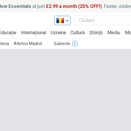
ow Essentials
at just
£2.99 a month (25% OFF!)
. Faster, slic
Educație
Internațional
Ucraina
Cultură
Știință
Mediu
Mo
elona
Atletico Madrid
Subiecte