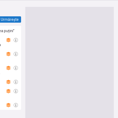
Urmărește
ea puțini”
a
a