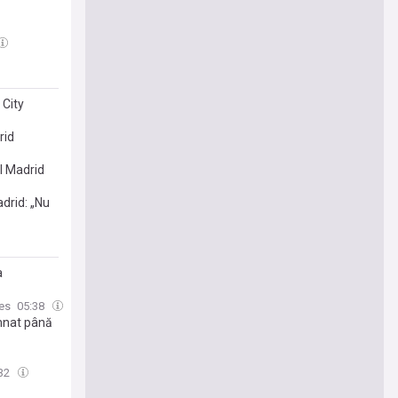
 City
rid
al Madrid
adrid: „Nu
a
es
05:38
emnat până
:32