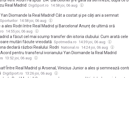
cu Real Madrid
DigiSport.ro
14:58 joi, 06 aug
, Yan Diomande la Real Madrid! Cât a costat și pe câți ani a semnat
Sporturilor
14:58 joi, 06 aug
 a ales Rodri între Real Madrid și Barcelona! Anunț de ultimă oră
.ro
14:55 joi, 06 aug
drid a făcut cel mai scump transfer din istoria clubului: Cum arată cele
itoare mutări făcute vreodată
Spotmedia.ro
14:39 joi, 06 aug
na declară război Realului: Rodri
National.ro
14:24 joi, 06 aug
: Acord pentru transferul ivorianului Yan Diomande la Real Madrid
es
13:52 joi, 06 aug
manian edition. Why not try out our US edition?
Tak
at! Între Real Madrid și Arsenal, Vinicius Junior a ales și semnează cont
i
DigiSport.ro
13:26 joi, 06 aug
e, la Real Madrid! Suma-record pe care o va plăti clubul spaniol pentru 
r putea fi prezentat
GOLAZO.ro
13:14 joi, 06 aug
vela” din mercato, aproape de final: starul de la CM s-a urcat în avion 
neze cu Real Madrid
Ziare.com
12:53 joi, 06 aug
na se duce all-in: Hansi Flick l-a sunat pe Rodri
DigiSport.ro
12:46 joi, 06
drid face cel mai scump transfer din istoria sa
iAM SPORT
12:42 joi, 06
omande la Real Madrid, here we go! Anunțul lui Fabrizio Romano
o
11:41 joi, 06 aug
a" pregătită de Real Madrid: Yan Diomande, la echipa a doua