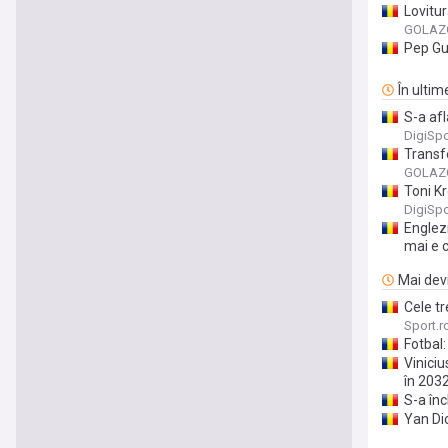
Lovitur
GOLAZO
Pep Gu
În ultim
S-a afl
DigiSpo
Transfe
GOLAZO
Toni Kr
DigiSpo
Englezi
mai e c
Mai devr
Cele t
Sport.r
Fotbal:
Vinici
în 203
S-a înc
Yan Di