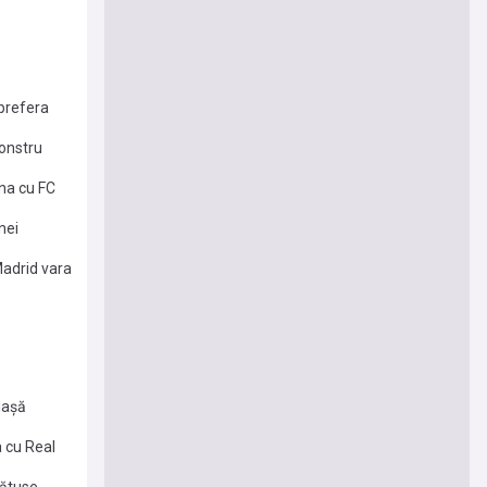
 prefera
monstru
mna cu FC
nei
Madrid vara
iașă
a cu Real
bătuse