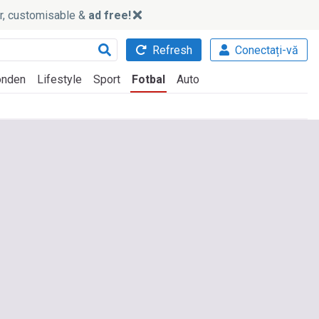
ker, customisable &
ad free!
Refresh
Conectați-vă
nden
Lifestyle
Sport
Fotbal
Auto