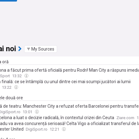
i noi
My Sources
a oră
na a făcut prima ofertă oficială pentru Rodri! Man City a răspuns imedi
 Sport
13:32
 finală: ce se întâmplă cu unul dintre cei mai scumpi jucători ai lumii
13:22
ele două ore
ă de teatru: Manchester City a refuzat oferta Barcelonei pentru transfer
DigiSport.ro
13:01
elona a luat o decizie radicală, în contextul crizei din Ceuta
Ziare.com
1
adu va avea concurență serioasă! Celta Vigo a oficializat transferul de l
ster United
DigiSport.ro
12:21