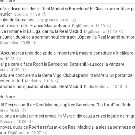
ele 4 ore
mărul discordiei dintre Real Madrid și Barcelona! El Clasico se mută pe p
rurilor
Sport.ro
11:38
nulat de Barcelona
DigiSport.ro
11:30
cut transferul lui Franco Mastantuono
DigiSport.ro
11:20
 va rămâne în La Liga, dar nu la Real Madrid
DigiSport.ro
11:10
s Junior, după ce a semnat noul contract: „Opt ani la Real Madrid sunt pr
Sporturilor
10:58
: 'Ascunderea unor decizii de o importanță majoră constituie o încălcare
 a spus președintele La Liga
es
10:43
a” pe care o face Rodri la Barcelona! Catalanii l-au scos la vânzare
rt.ro
10:39
adu are concurență la Celta Vigo. Clubul spaniol transferă un portar de l
ster United
Mediafax
10:35
omande, noul jucător al clubului Real Madrid
Radio Moldova
10:15
ele 6 ore
ă! Decizia luată de Real Madrid, după ce Barcelona ”l-a furat” pe Rodri
rt.ro
10:08
elona a anulat un meci amical în Maroc, din cauza crizei legate de migr
Bursa.ro
10:06
vinovat, după ce Rodri a refuzat-o pe Real Madrid și a ales să semneze c
ona
DigiSport.ro
09:07