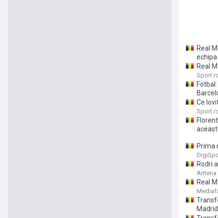
Real Ma
echipa
Real M
Sport.r
Fotbal:
Barcel
Ce lovi
Sport.r
Florent
aceast
Prima 
DigiSpo
Rodri 
Antena
Real M
Mediaf
Transfe
Madrid
Transfe