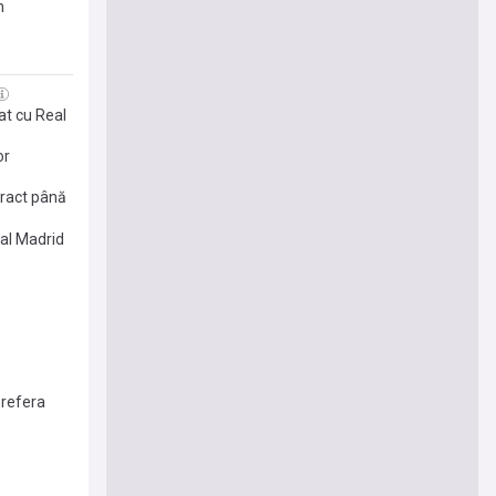
n
at cu Real
or
ntract până
eal Madrid
prefera