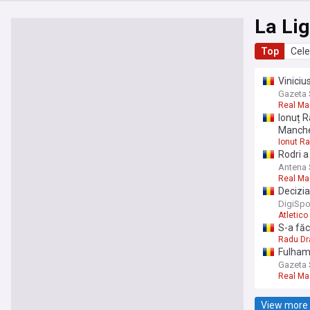
La Li
Top
Cele
Viniciu
Gazeta 
Real Ma
Ionuț R
Manche
Ionut R
Rodri a
Antena 
Real Ma
Decizia
DigiSpo
Atletico
S-a făc
Radu Dr
Fulham 
Gazeta 
Real Ma
View more 