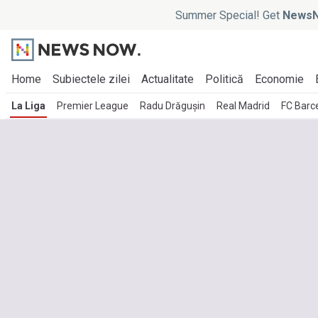
Summer Special! Get
NewsN
Home
Subiectele zilei
Actualitate
Politică
Economie
La Liga
Premier League
Radu Drăgușin
Real Madrid
FC Barc