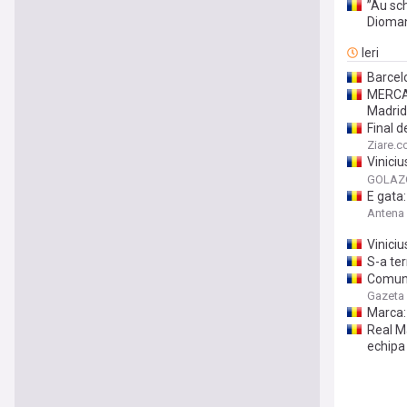
”Au sch
Dioma
Ieri
Barcel
MERCAT
Madrid
Final d
Ziare.
Viniciu
în 2032
GOLAZO
E gata:
Antena
Vinici
S-a te
Comunic
Gazeta 
Marca: 
Real Ma
echipa