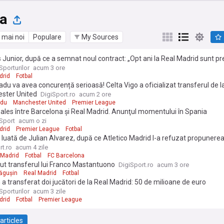
ga
 mai noi
Populare
My Sources
s Junior, după ce a semnat noul contract: „Opt ani la Real Madrid sunt pr
Sporturilor
acum 3 ore
drid
Fotbal
adu va avea concurență serioasă! Celta Vigo a oficializat transferul de l
ster United
DigiSport.ro
acum 2 ore
adu
Manchester United
Premier League
 ales între Barcelona şi Real Madrid. Anunţul momentului în Spania
Sport
acum o zi
drid
Premier League
Fotbal
 luată de Julian Alvarez, după ce Atletico Madrid I-a refuzat propunere
rt.ro
acum 4 zile
 Madrid
Fotbal
FC Barcelona
ut transferul lui Franco Mastantuono
DigiSport.ro
acum 3 ore
ăgușin
Real Madrid
Fotbal
a transferat doi jucători de la Real Madrid: 50 de milioane de euro
Sporturilor
acum 3 zile
drid
Fotbal
Premier League
articles