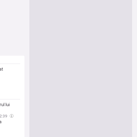
at
ul lui
2:39
a