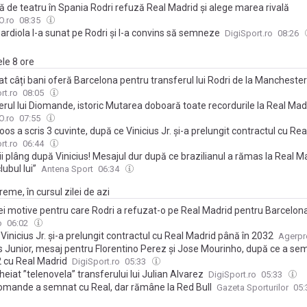
ă de teatru în Spania Rodri refuză Real Madrid și alege marea rivală
.ro
08:35
ardiola l-a sunat pe Rodri și l-a convins să semneze
DigiSport.ro
08:26
ele 8 ore
at câți bani oferă Barcelona pentru transferul lui Rodri de la Manchester
rt.ro
08:05
rul lui Diomande, istoric Mutarea doboară toate recordurile la Real Mad
.ro
07:55
oos a scris 3 cuvinte, după ce Vinicius Jr. și-a prelungit contractul cu Re
rt.ro
06:44
i plâng după Vinicius! Mesajul dur după ce brazilianul a rămas la Real M
lubul lui”
Antena Sport
06:34
eme, în cursul zilei de azi
rei motive pentru care Rodri a refuzat-o pe Real Madrid pentru Barcelon
o
06:02
 Vinicius Jr. și-a prelungit contractul cu Real Madrid până în 2032
Agerpr
us Junior, mesaj pentru Florentino Perez și Jose Mourinho, după ce a s
2 cu Real Madrid
DigiSport.ro
05:33
heiat ”telenovela” transferului lui Julian Alvarez
DigiSport.ro
05:33
omande a semnat cu Real, dar rămâne la Red Bull
Gazeta Sporturilor
05