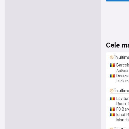
Cele ma
În ultim
Barcelo
Antena
Decizia
Click.ro
În ultim
Lovitur
Rodri
FC Barc
Ionuț R
Manche