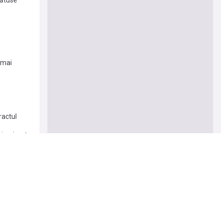
 mai
e me there
ractul
ivorian +
și urmează
 aug
 aug