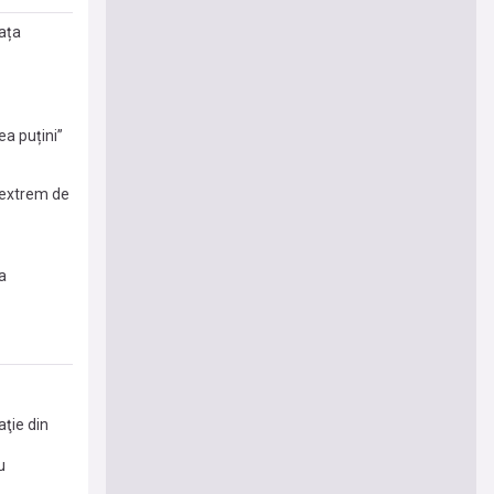
iața
ea puțini”
 extrem de
a
aţie din
u