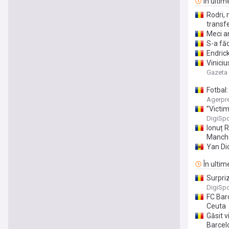
În ultim
Rodri, 
transfe
Meci a
S-a fă
Endrick
Viniciu
Gazeta 
Fotbal
gravă',
Agerpr
”Victim
DigiSpo
Ionuț R
Manche
Yan Di
În ultim
Surpriz
DigiSpo
FC Barc
Ceuta
Găsit 
Barcel