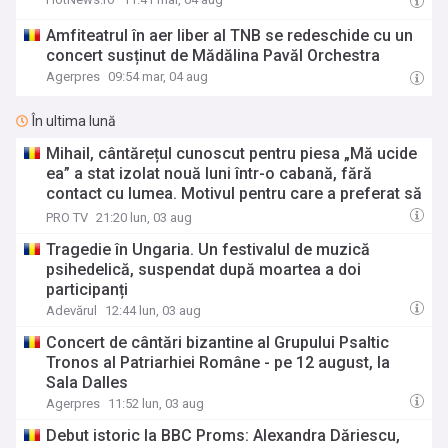
Amfiteatrul în aer liber al TNB se redeschide cu un
concert susținut de Mădălina Pavăl Orchestra
Agerpres
09:54 mar, 04 aug
În ultima lună
Mihail, cântărețul cunoscut pentru piesa „Mă ucide
ea” a stat izolat nouă luni într-o cabană, fără
contact cu lumea. Motivul pentru care a preferat să
fie înconjurat doar de șoareci, câteva pisici și un
PRO TV
21:20 lun, 03 aug
câine
Tragedie în Ungaria. Un festivalul de muzică
psihedelică, suspendat după moartea a doi
participanți
Adevărul
12:44 lun, 03 aug
Concert de cântări bizantine al Grupului Psaltic
Tronos al Patriarhiei Române - pe 12 august, la
Sala Dalles
Agerpres
11:52 lun, 03 aug
Debut istoric la BBC Proms: Alexandra Dăriescu,