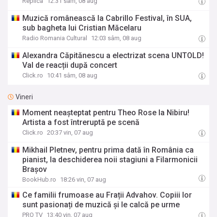
Replica
12:31 sâm, 08 aug
Muzică românească la Cabrillo Festival, în SUA,
sub bagheta lui Cristian Măcelaru
Radio Romania Cultural
12:03 sâm, 08 aug
Alexandra Căpitănescu a electrizat scena UNTOLD!
Val de reacții după concert
Click.ro
10:41 sâm, 08 aug
Vineri
Moment neașteptat pentru Theo Rose la Nibiru!
Artista a fost întreruptă pe scenă
Click.ro
20:37 vin, 07 aug
Mikhail Pletnev, pentru prima dată în România ca
pianist, la deschiderea noii stagiuni a Filarmonicii
Brașov
BookHub.ro
18:26 vin, 07 aug
Ce familii frumoase au Frații Advahov. Copiii lor
sunt pasionați de muzică și le calcă pe urme
PRO TV
13:40 vin, 07 aug