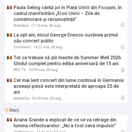
Paula Seling cântă joi în Piața Unirii din Focșani, în
cadrul manifestării „Eroii Unirii – Zile de
comemorare și recunoștință”
Adevărul
17:14 mie, 05 aug
La opt ani, micul George Enescu susținea primul
său concert public
Cotidianul
14:22 mie, 05 aug
Tot ce trebuie să știi înainte de Summer Well 2026.
Ghidul complet pentru ediția aniversară de 15 ani
PRO TV
10:09 mie, 05 aug
Cel mai lent concert din lume continuă în Germania:
aceeași piesă este interpretată de aproape 25 de
ani
Mediafax
05:50 mie, 05 aug
Marți
Ariana Grande a explicat de ce se va retrage din
lumina reflectoarelor: „Nu a fost ceva impulsiv”
HotNews.ro
11:41 mar, 04 aug