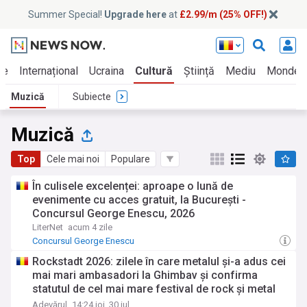
Summer Special!
Upgrade here
at
£2.99/m (25% OFF!)
ie
Internațional
Ucraina
Cultură
Știință
Mediu
Monden
Muzică
Subiecte
Muzică
Top
Cele mai noi
Populare
În culisele excelenței: aproape o lună de
evenimente cu acces gratuit, la București -
Concursul George Enescu, 2026
LiterNet
acum 4 zile
Concursul George Enescu
Rockstadt 2026: zilele în care metalul și-a adus cei
mai mari ambasadori la Ghimbav și confirma
statutul de cel mai mare festival de rock și metal
din Europa de Est
Adevărul
14:24 joi, 30 iul