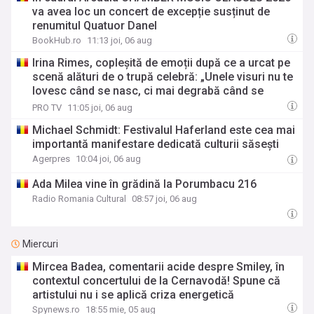
va avea loc un concert de excepție susținut de
renumitul Quatuor Danel
BookHub.ro
11:13 joi, 06 aug
Irina Rimes, copleșită de emoții după ce a urcat pe
scenă alături de o trupă celebră: „Unele visuri nu te
lovesc când se nasc, ci mai degrabă când se
împlinesc!”
PRO TV
11:05 joi, 06 aug
Michael Schmidt: Festivalul Haferland este cea mai
importantă manifestare dedicată culturii săsești
Agerpres
10:04 joi, 06 aug
Ada Milea vine în grădină la Porumbacu 216
Radio Romania Cultural
08:57 joi, 06 aug
Miercuri
Mircea Badea, comentarii acide despre Smiley, în
contextul concertului de la Cernavodă! Spune că
artistului nu i se aplică criza energetică
Spynews.ro
18:55 mie, 05 aug