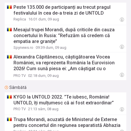
Peste 135.000 de participanți au trecut pragul
festivalului în cea de-a treia zi de UNTOLD
Replica
16:01 dum, 09 aug
Mesajul trupei Morandi, după criticile din cauza
concertului în Rusia: ”Refuzăm să credem că
empatia are granițe”
Spynews.ro
09:39 dum, 09 aug
Alexandra Căpitănescu, câștigătoarea Vocea
României, va reprezenta România la Eurovision
2026! Cum sună piesa ei: „Am câștigat cu o
melodie rock”
PRO TV
02:18 dum, 09 aug
Sâmbătă
KYGO la UNTOLD 2022. ”Te iubesc, România!
UNTOLD, îți mulțumesc că ai fost extraordinar”
PRO TV
21:13 sâm, 08 aug
Trupa Morandi, acuzată de Ministerul de Externe
pentru concertul din regiunea separatistă Abhazia