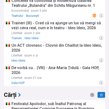
Concelex va consolida și moderniza clădirea
Teatrului „Bulandra” din Schitu Măgureanu nr. 1
Economistul
acum 5 zile
Teatrului
București
Traineri (III) - Cred că va ajunge un lux să mergi să
vezi ceva real, cum e în teatru - Ideo Ideis, 2026
LiterNet
acum 2 zile
Traineri
Ideo Ideis
Un ACT clovnesc - Clovnii din Chaillot la Ideo Ideis,
2026
LiterNet
acum o zi
Ideo Ideis
De vorbă cu... (VIII) - Ana-Maria Țidulă - Gala HOP,
2026
LiterNet
acum 21 ore
Gala HOP
Cărți
Festivalul Apolodor, sub Înaltul Patronaj al
Reprezentanței Comisiei Europene în România