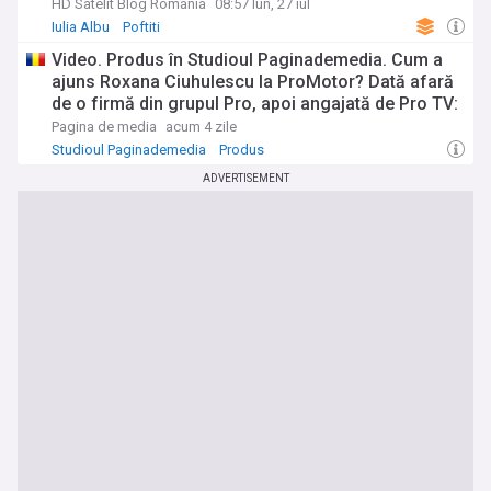
HD Satelit Blog Romania
08:57 lun, 27 iul
Iulia Albu
Poftiti
Video. Produs în Studioul Paginademedia. Cum a
ajuns Roxana Ciuhulescu la ProMotor? Dată afară
de o firmă din grupul Pro, apoi angajată de Pro TV:
"Am fost 52 de fete la probe!"
Pagina de media
acum 4 zile
Studioul Paginademedia
Produs
ADVERTISEMENT