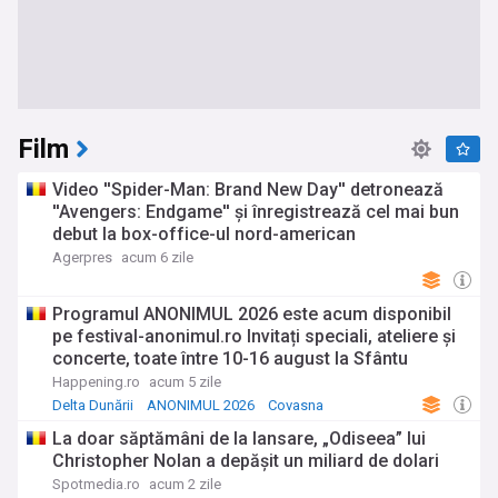
Film
Video ''Spider-Man: Brand New Day'' detronează
''Avengers: Endgame'' și înregistrează cel mai bun
debut la box-office-ul nord-american
Agerpres
acum 6 zile
Programul ANONIMUL 2026 este acum disponibil
pe festival-anonimul.ro Invitați speciali, ateliere și
concerte, toate între 10-16 august la Sfântu
Gheorghe
Happening.ro
acum 5 zile
Delta Dunării
ANONIMUL 2026
Covasna
La doar săptămâni de la lansare, „Odiseea” lui
Christopher Nolan a depășit un miliard de dolari
Spotmedia.ro
acum 2 zile