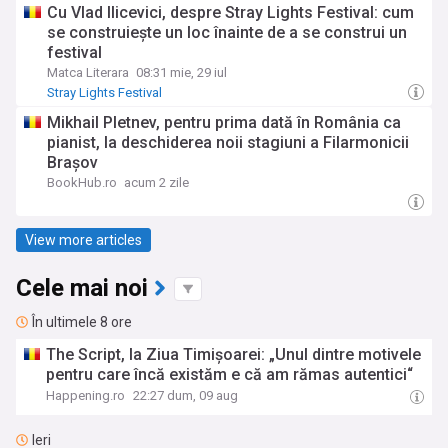
Cu Vlad Ilicevici, despre Stray Lights Festival: cum
se construiește un loc înainte de a se construi un
festival
Matca Literara
08:31 mie, 29 iul
Stray Lights Festival
Mikhail Pletnev, pentru prima dată în România ca
pianist, la deschiderea noii stagiuni a Filarmonicii
Brașov
BookHub.ro
acum 2 zile
View more articles
Cele mai noi
În ultimele 8 ore
The Script, la Ziua Timișoarei: „Unul dintre motivele
pentru care încă existăm e că am rămas autentici“
Happening.ro
22:27 dum, 09 aug
Ieri