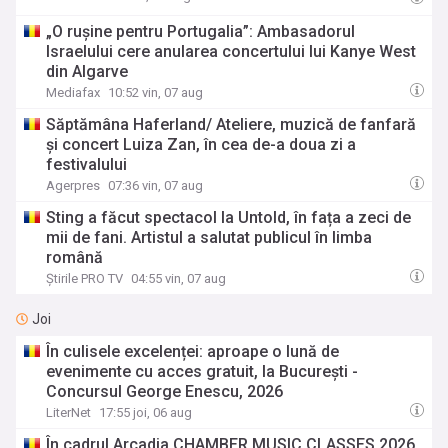
„O rușine pentru Portugalia”: Ambasadorul
Israelului cere anularea concertului lui Kanye West
din Algarve
Mediafax
10:52 vin, 07 aug
Săptămâna Haferland/ Ateliere, muzică de fanfară
și concert Luiza Zan, în cea de-a doua zi a
festivalului
Agerpres
07:36 vin, 07 aug
Sting a făcut spectacol la Untold, în fața a zeci de
mii de fani. Artistul a salutat publicul în limba
română
Știrile PRO TV
04:55 vin, 07 aug
Joi
În culisele excelenței: aproape o lună de
evenimente cu acces gratuit, la București -
Concursul George Enescu, 2026
LiterNet
17:55 joi, 06 aug
În cadrul Arcadia CHAMBER MUSIC CLASSES 2026