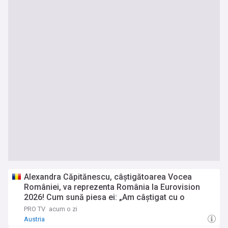
Alexandra Căpitănescu, câștigătoarea Vocea
României, va reprezenta România la Eurovision
2026! Cum sună piesa ei: „Am câștigat cu o
melodie rock”
PRO TV
acum o zi
Austria