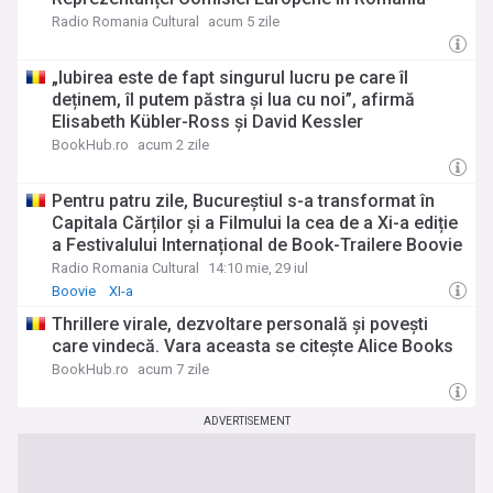
Radio Romania Cultural
acum 5 zile
„Iubirea este de fapt singurul lucru pe care îl
deținem, îl putem păstra și lua cu noi”, afirmă
Elisabeth Kübler-Ross și David Kessler
BookHub.ro
acum 2 zile
Pentru patru zile, Bucureștiul s-a transformat în
Capitala Cărților și a Filmului la cea de a Xi-a ediție
a Festivalului Internațional de Book-Trailere Boovie
Radio Romania Cultural
14:10 mie, 29 iul
Boovie
XI-a
Thrillere virale, dezvoltare personală și povești
care vindecă. Vara aceasta se citește Alice Books
BookHub.ro
acum 7 zile
ADVERTISEMENT