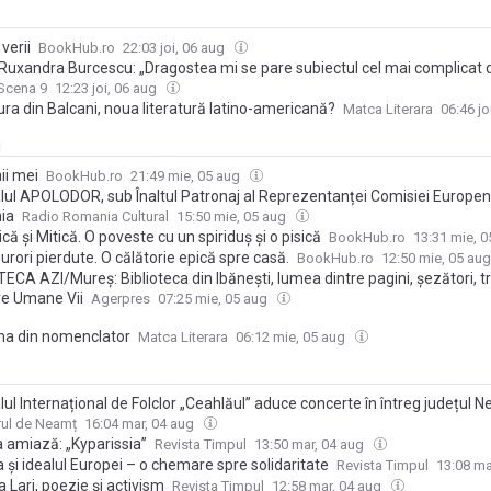
verii
BookHub.ro
22:03 joi, 06 aug
Ruxandra Burcescu: „Dragostea mi se pare subiectul cel mai complicat d
Scena 9
12:23 joi, 06 aug
ura din Balcani, noua literatură latino-americană?
Matca Literara
06:46 jo
i
ii mei
BookHub.ro
21:49 mie, 05 aug
alul APOLODOR, sub Înaltul Patronaj al Reprezentanței Comisiei Europen
ia
Radio Romania Cultural
15:50 mie, 05 aug
că și Mitică. O poveste cu un spiriduș și o pisică
BookHub.ro
13:31 mie, 
urori pierdute. O călătorie epică spre casă.
BookHub.ro
12:50 mie, 05 au
ECA AZI/Mureș: Biblioteca din Ibănești, lumea dintre pagini, șezători, tra
e Umane Vii
Agerpres
07:25 mie, 05 aug
a din nomenclator
Matca Literara
06:12 mie, 05 aug
lul Internațional de Folclor „Ceahlăul” aduce concerte în întreg județul 
rul de Neamț
16:04 mar, 04 aug
a amiază: „Kyparissia”
Revista Timpul
13:50 mar, 04 aug
 și idealul Europei – o chemare spre solidaritate
Revista Timpul
13:08 ma
 Lari, poezie și activism
Revista Timpul
12:58 mar, 04 aug