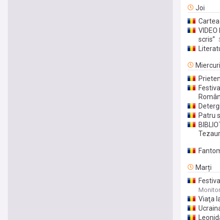
Joi
Cartea 
VIDEO 
scris”
Literat
Miercur
Prieten
Festiv
Român
Detergi
Patru s
BIBLIOT
Tezaur
Fantom
Marți
Festiva
Monito
Viaţa l
Ucraina
Leonida