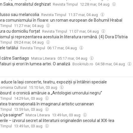
m Saka, moralistul deghizat
Revista Timpul
12:28 mar, 04 aug
Russo sau melancolia
Revista Timpul
11:37 mar, 04 aug
ra comunismului în floare: un roman european de Bohumil Hrabal
 Timpul
11:27 mar, 04 aug
ura cu domiciliu forțat
Revista Timpul
11:07 mar, 04 aug
mul și reprezentarea acestuia în literatura română. (4) Dora D’Istria
 Timpul
09:24 mar, 04 aug
le tatălui
Revista Timpul
06:17 mar, 04 aug
 către Santiago
Matca Literara
05:17 mar, 04 aug
 falsuri și erori în lumea artei. O analiză
BookHub.ro
04:58 mar, 04 aug
aduce la Iași concerte, teatru, expoziții și întâlniri speciale
omania Cultural
15:10 lun, 03 aug
absurd: o cronică amăruie a „Antologiei umorului negru”
 Timpul
14:29 lun, 03 aug
atea transnațională în imaginarul artistic ucrainean
 Timpul
13:59 lun, 03 aug
u’ça saigne!“
Matca Literara
13:49 lun, 03 aug
rile – izvorul secret al literaturii originaledin secolul al XIX‑lea
 Timpul
13:49 lun, 03 aug