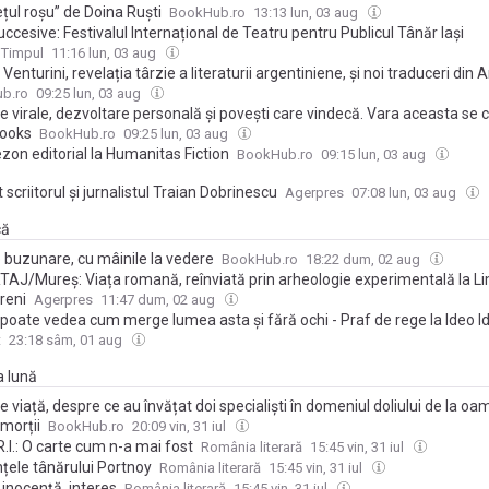
țul roșu” de Doina Ruști
BookHub.ro
13:13 lun, 03 aug
succesive: Festivalul Internațional de Teatru pentru Publicul Tânăr Iași
 Timpul
11:16 lun, 03 aug
Venturini, revelația târzie a literaturii argentiniene, și noi traduceri din 
 și Ahmet Altan – noutăți Anansi. World Fiction
b.ro
09:25 lun, 03 aug
re virale, dezvoltare personală și povești care vindecă. Vara aceasta se c
Books
BookHub.ro
09:25 lun, 03 aug
zon editorial la Humanitas Fiction
BookHub.ro
09:15 lun, 03 aug
 scriitorul și jurnalistul Traian Dobrinescu
Agerpres
07:08 lun, 03 aug
că
 buzunare, cu mâinile la vedere
BookHub.ro
18:22 dum, 02 aug
AJ/Mureș: Viața romană, reînviată prin arheologie experimentală la L
reni
Agerpres
11:47 dum, 02 aug
poate vedea cum merge lumea asta și fără ochi - Praf de rege la Ideo Id
t
23:18 sâm, 01 aug
a lună
de viață, despre ce au învățat doi specialiști în domeniul doliului de la oam
 morții
BookHub.ro
20:09 vin, 31 iul
.l.: O carte cum n-a mai fost
România literară
15:45 vin, 31 iul
nțele tânărului Portnoy
România literară
15:45 vin, 31 iul
, inocență, interes
România literară
15:45 vin, 31 iul