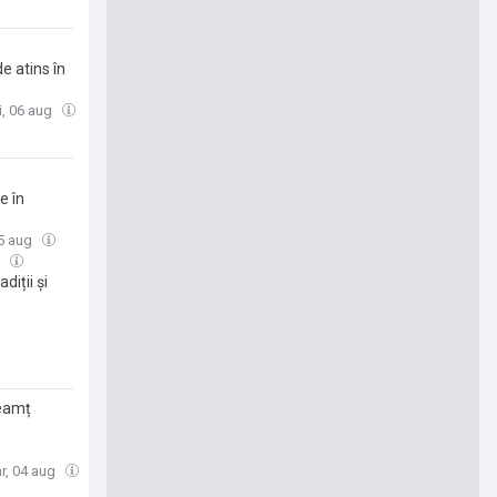
e atins în
i, 06 aug
e în
05 aug
g
diții și
Neamț
r, 04 aug