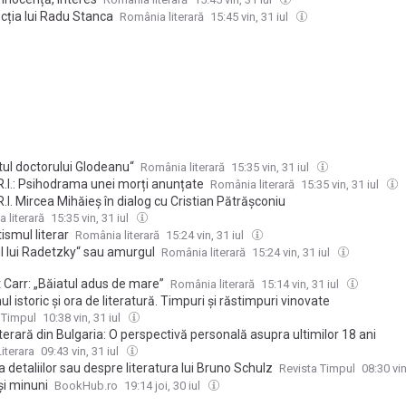
cția lui Radu Stanca
România literară
15:45 vin, 31 iul
tul doctorului Glodeanu“
România literară
15:35 vin, 31 iul
R.l.: Psihodrama unei morți anunțate
România literară
15:35 vin, 31 iul
.l. Mircea Mihăieș în dialog cu Cristian Pătrășconiu
 literară
15:35 vin, 31 iul
ismul literar
România literară
15:24 vin, 31 iul
l lui Radetzky“ sau amurgul
România literară
15:24 vin, 31 iul
 Carr: „Băiatul adus de mare”
România literară
15:14 vin, 31 iul
 istoric și ora de literatură. Timpuri și răstimpuri vinovate
 Timpul
10:38 vin, 31 iul
iterară din Bulgaria: O perspectivă personală asupra ultimilor 18 ani
iterara
09:43 vin, 31 iul
 detaliilor sau despre literatura lui Bruno Schulz
Revista Timpul
08:30 vin
și minuni
BookHub.ro
19:14 joi, 30 iul