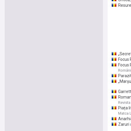
Resure
„Secre
Focus 
Focus R
România
Parazit
„Marşu
Garrett
Romanul
Revista
Piața l
Matca L
Anarhia
Zaruri 