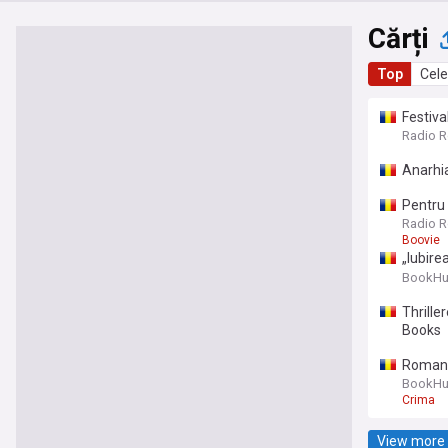
Cărți
Top
Cele
Festiva
Radio R
Anarhia
Pentru 
Xi-a ed
Radio R
Boovie
„Iubire
Elisabe
BookHu
Thrille
Books
Romanul
BookHu
Crima
View more 