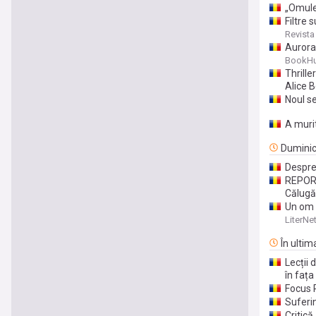
„Omule
Filtre 
Revista
Aurora 
Ernaux
BookHu
Thrille
Alice 
Noul se
A murit
Dumini
Despre
REPORT
Călugă
Un om 
LiterNe
În ultim
Lecții 
în fața
Focus R
Suferi
Critică