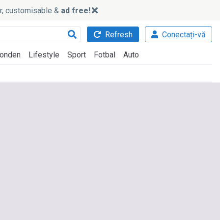
ker, customisable &
ad free!
Refresh
Conectați-vă
onden
Lifestyle
Sport
Fotbal
Auto