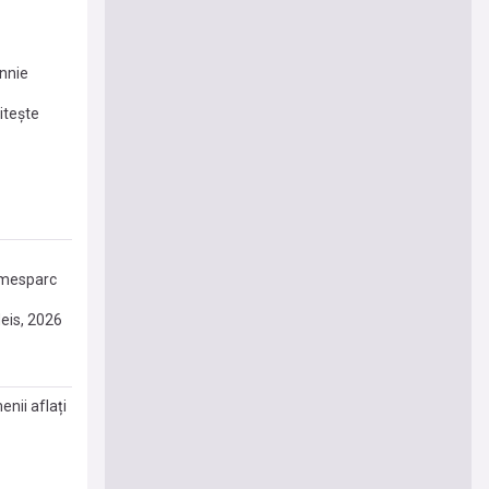
Annie
itește
imesparc
eis, 2026
enii aflați