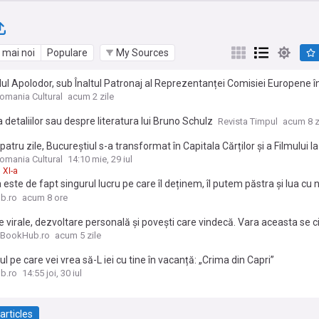
 mai noi
Populare
My Sources
lul Apolodor, sub Înaltul Patronaj al Reprezentanței Comisiei Europene 
omania Cultural
acum 2 zile
 detaliilor sau despre literatura lui Bruno Schulz
Revista Timpul
acum 8 z
patru zile, Bucureștiul s-a transformat în Capitala Cărților și a Filmului l
iție a Festivalului Internațional de Book-Trailere Boovie
omania Cultural
14:10 mie, 29 iul
XI-a
a este de fapt singurul lucru pe care îl deținem, îl putem păstra și lua cu 
th Kübler-Ross și David Kessler
b.ro
acum 8 ore
re virale, dezvoltare personală și povești care vindecă. Vara aceasta se c
BookHub.ro
acum 5 zile
 pe care vei vrea să-L iei cu tine în vacanță: „Crima din Capri”
b.ro
14:55 joi, 30 iul
articles