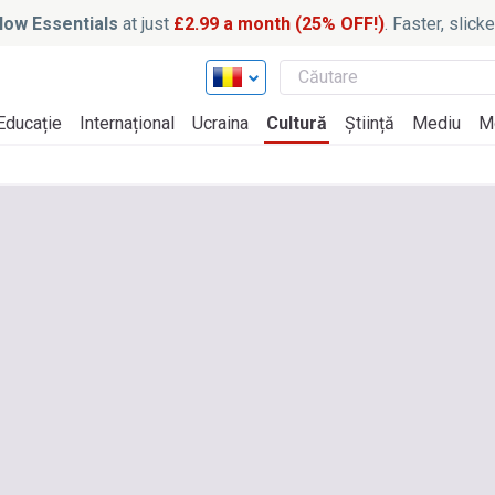
ow Essentials
at just
£2.99 a month (25% OFF!)
. Faster, slic
Educație
Internațional
Ucraina
Cultură
Știință
Mediu
M