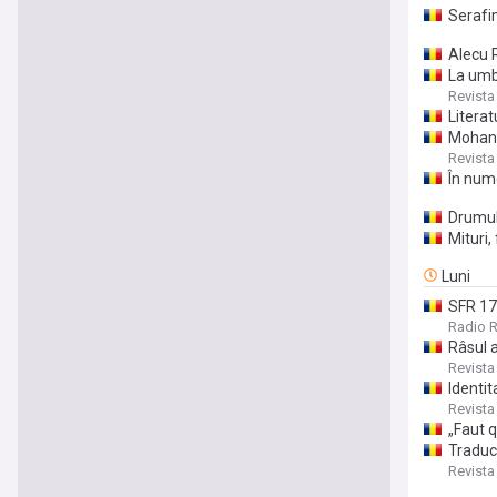
Serafi
Alecu 
La umb
Revista
Literat
Mohanis
Revista
În nume
Drumul
Mituri,
Luni
SFR 17 
Radio R
Râsul 
Revista
Identit
Revista
„Faut q
Traduce
Revista