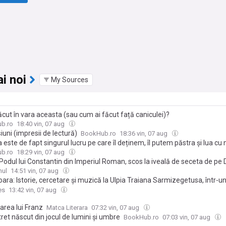
i noi
My Sources
ăcut în vara aceasta (sau cum ai făcut față caniculei)?
b.ro
18:40 vin, 07 aug
uni (impresii de lectură)
BookHub.ro
18:36 vin, 07 aug
a este de fapt singurul lucru pe care îl deținem, îl putem păstra și lua cu n
 Elisabeth Kübler-Ross și David Kessler
b.ro
18:29 vin, 07 aug
Podul lui Constantin din Imperiul Roman, scos la iveală de seceta de pe
nul
14:51 vin, 07 aug
ra: Istorie, cercetare și muzică la Ulpia Traiana Sarmizegetusa, într-u
ent dedicat patrimoniului roman (GALERIE FOTO)
es
13:42 vin, 07 aug
area lui Franz
Matca Literara
07:32 vin, 07 aug
ret născut din jocul de lumini și umbre
BookHub.ro
07:03 vin, 07 aug