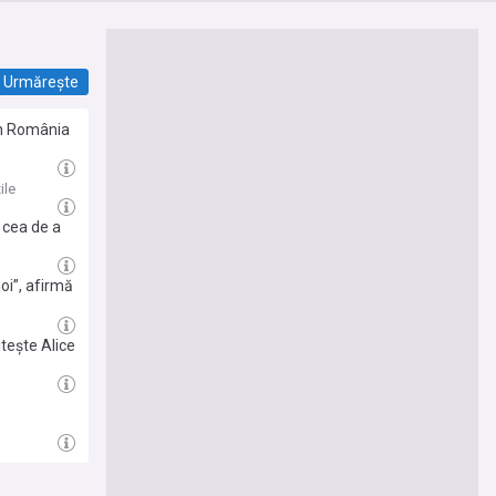
Urmărește
în România
ile
a cea de a
noi”, afirmă
itește Alice