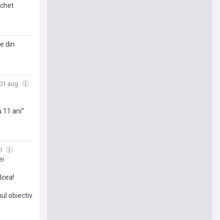
schet
le din
 01 aug
u 11 ani”
ul
ei
lcea!
ul obiectiv