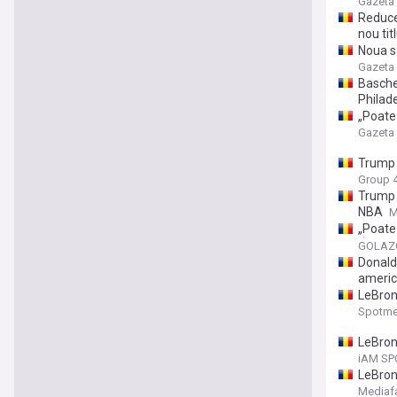
Gazeta 
Reducer
nou tit
Noua s
ghici p
Gazeta 
Basche
Philad
„Poate
Gazeta 
Trump s
rânduri
Group 
Trump a
NBA
M
„Poate
„Îmi pl
GOLAZO
Donald 
america
LeBron
Spotme
LeBron 
iAM SP
LeBron
Mediaf