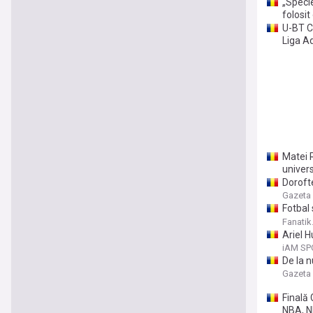
„Speci
folosit
U-BT Cl
Liga Ad
Matei 
univer
Dorofte
de trei
Gazeta 
Fotbal
cu spor
Fanatik
Ariel H
iAM SP
De la n
arestat
Gazeta 
Finală 
NBA, N