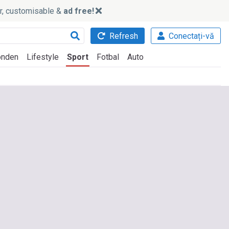
ker, customisable &
ad free!
Refresh
Conectați-vă
nden
Lifestyle
Sport
Fotbal
Auto