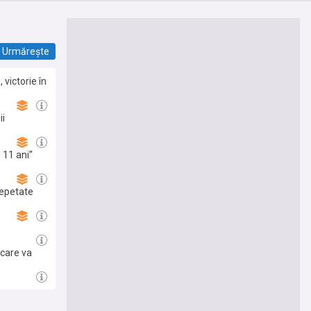
Urmărește
victorie în
ii
 11 ani”
repetate
 care va