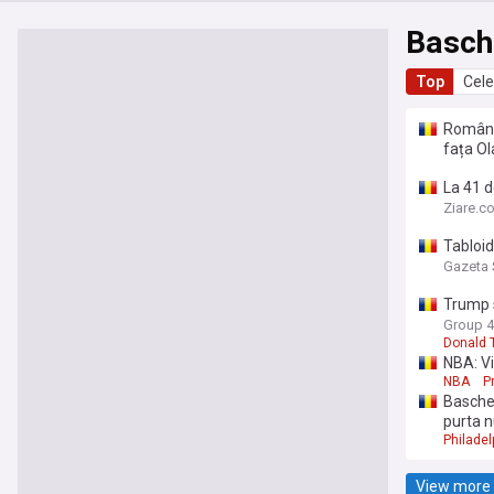
Basch
Top
Cele
România
fața Ol
La 41 d
Ziare.c
Tabloid
Gazeta 
Trump s
rânduri
Group 4
Donald 
NBA: V
NBA
P
Baschet
purta 
Philadel
View more 