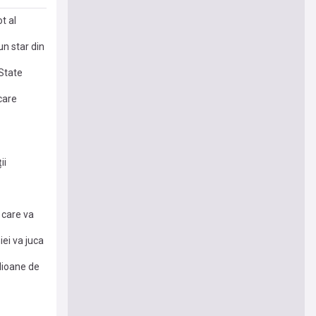
t al
un star din
State
care
ii
 care va
iei va juca
ilioane de