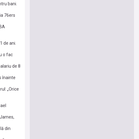
tru bani.
ia 76ers
NBA
1 de ani.
u o fac
n lume
alariu de 8
 înainte
ul: „Orice
rael
 James,
lă din