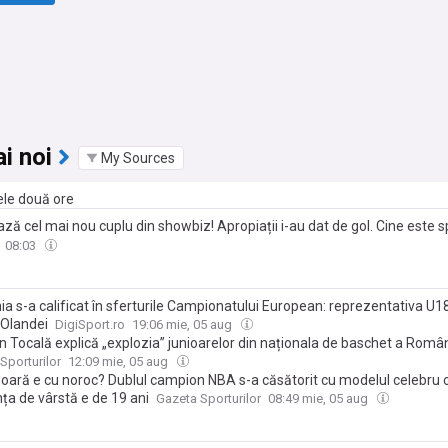
i noi
My Sources
ele două ore
ă cel mai nou cuplu din showbiz! Apropiații i-au dat de gol. Cine este s
ni care i-a cucerit inima Irinei Shayk după despărțirea de Bradley Coope
08:03
 s-a calificat în sferturile Campionatului European: reprezentativa U18,
 Olandei
DigiSport.ro
19:06 mie, 05 aug
 Tocală explică „explozia” junioarelor din naționala de baschet a Român
am pornit. Începe să producă valoare!”
Sporturilor
12:09 mie, 05 aug
a oară e cu noroc? Dublul campion NBA s-a căsătorit cu modelul celebru c
ța de vârstă e de 19 ani
Gazeta Sporturilor
08:49 mie, 05 aug