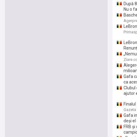
După 8
Nu o fa
Basche
Agerpr
LeBron
Primasp
LeBron
Renunț
„Nemur
pentru 
Ziare.
Aleger
milioa
Gafa c
ca ace
Clubul
ajutor 
Finalul
Gazeta 
Gafa i
deși e
FRB și 
campi