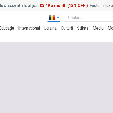
ow Essentials
at just
£3.49 a month (12% OFF!)
. Faster, slic
Educație
Internațional
Ucraina
Cultură
Știință
Mediu
Mo