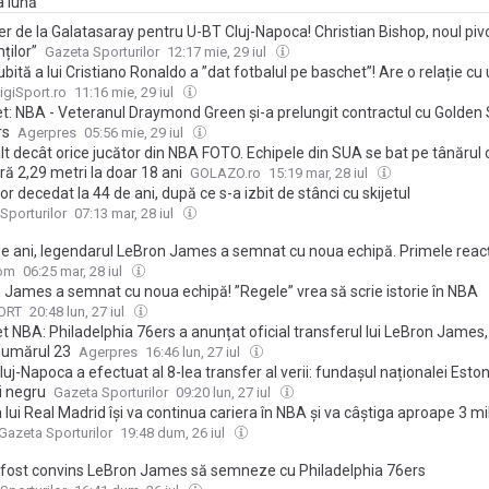
a lună
r de la Galatasaray pentru U-BT Cluj-Napoca! Christian Bishop, noul pivo
ților”
Gazeta Sporturilor
12:17 mie, 29 iul
ubită a lui Cristiano Ronaldo a ”dat fotbalul pe baschet”! Are o relație cu 
igiSport.ro
11:16 mie, 29 iul
t: NBA - Veteranul Draymond Green și-a prelungit contractul cu Golden 
rs
Agerpres
05:56 mie, 29 iul
lt decât orice jucător din NBA FOTO. Echipele din SUA se bat pe tânărul 
ă 2,29 metri la doar 18 ani
GOLAZO.ro
15:19 mar, 28 iul
r decedat la 44 de ani, după ce s-a izbit de stânci cu skijetul
Sporturilor
07:13 mar, 28 iul
de ani, legendarul LeBron James a semnat cu noua echipă. Primele reacț
com
06:25 mar, 28 iul
 James a semnat cu noua echipă! ”Regele” vrea să scrie istorie în NBA
ORT
20:48 lun, 27 iul
 NBA: Philadelphia 76ers a anunțat oficial transferul lui LeBron James,
numărul 23
Agerpres
16:46 lun, 27 iul
uj-Napoca a efectuat al 8-lea transfer al verii: fundașul naționalei Eston
și negru
Gazeta Sporturilor
09:20 lun, 27 iul
lui Real Madrid își va continua cariera în NBA și va câștiga aproape 3 m
Gazeta Sporturilor
19:48 dum, 26 iul
fost convins LeBron James să semneze cu Philadelphia 76ers