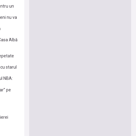
entru un
eni nu va
a
 Casa Albă
repetate
cu starul
ul NBA:
ar” pe
ierei