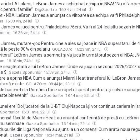
 ani la LA Lakers, LeBron James a schimbat echipa în NBA! ”Nu o fac pen
c pentru familie”
DigiSport.ro
16:34 vin, 24 iul
t - NBA: LeBron James a anunțat că viitoarea sa echipă va fi Philadelph
es
16:33 vin, 24 iul
 James va juca pentru Philadelphia 76ers. Va fi al 24-lea său sezon în 
ort.ro
16:26 vin, 24 iul
 James, mutare-șoc Pentru cine a ales să joace în NBA superstarul de 4
ă la peste 90% din salariu
GOLAZO.ro
16:23 vin, 24 iul
itorul” LeBron James a semnat și va juca în următorul sezon al NBA: „N
bani”. Va ajunge la 24 de sezoane în cea mai tare divizie de baschet di
com
16:18 vin, 24 iul
e neașteptată a lui LeBron James! Unde va juca în sezonul 2026/2027: s
ne $
Gazeta Sporturilor
15:59 vin, 24 iul
are a aprins NBA Cum a anunțat Miami Heat transferul lui LeBron James
sta să existe
GOLAZO.ro
08:44 joi, 23 iul
 de baschet din România face un apel disperat pentru a-și salva manager
este binevenit”
Gazeta Sporturilor
18:14 mie, 22 iul
 unei ere! Doi jucători de la U-BT Cluj-Napoca își vor continua cariera în Is
Sporturilor
16:01 mie, 22 iul
mensă făcută de Miami Heat: au anunțat conferință de presă cu LeBron
l nu semnase
Gazeta Sporturilor
15:14 mie, 22 iul
cluburile din Liga Națională au ajuns la un consens! Cum arată noua regu
onat
Gazeta Sporturilor
19:34 mar, 21 iul