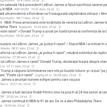
Sporturilor
16:41 dum, 26 iul
e salarială fără precedent! LeBron James a făcut sacrificiul carierei p
lu în NBA
iAM SPORT
10:52 dum, 26 iul
ală ultramodernă a României va fi inaugurată săptămâna viitoare » Nim
rimul meci care va fi găzduit acolo
Sporturilor
08:17 dum, 26 iul
t - NBA: Presa americană este încântată de venirea lui LeBron James l
elphia 76ers
Agerpres
12:34 sâm, 25 iul
 este rasist” » Donald Trump a șocat pe toată lumea la conferința de la
Sporturilor
09:42 sâm, 25 iul
usține că LeBron James „ar putea fi rasist” / Starul NBA l-a criticat în 
 pe liderul de la Casa Albă și i-a susținut public contracandidații
4 Media
08:51 sâm, 25 iul
firmă că LeBron James „ar putea fi rasist”, reluând schimbul de replici 
ediafax
07:58 sâm, 25 iul
 că LeBron James e rasist” Donald Trump, declarație bizară despre star
ac doar oamenii care mă plac pe mine, așa că-l aleg pe Jordan”
.ro
07:11 sâm, 25 iul
Trump a răspuns la întrebarea care stă pe buzele tuturor și i-a pus ”pe j
ni: ”Poate că e rasist”
DigiSport.ro
06:38 sâm, 25 iul
 James a anunțat numele echipei pentru care va juca
dia.ro
20:27 vin, 24 iul
James a luat decizia finală! Pentru cine va juca în al 24-lea sezon al car
ORT
20:02 vin, 24 iul
 James continuă în NBA la 41 de ani. De ce a ales Philadelphia 76ers
ax
16:54 vin, 24 iul