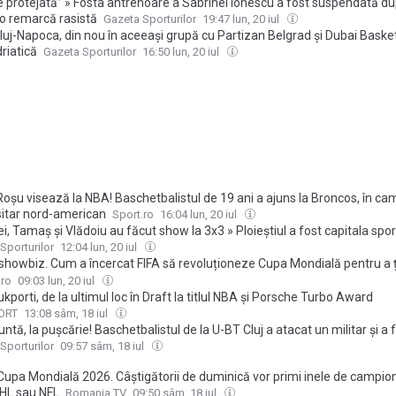
e protejată” » Fosta antrenoare a Sabrinei Ionescu a fost suspendată du
 o remarcă rasistă
Gazeta Sporturilor
19:47 lun, 20 iul
uj-Napoca, din nou în aceeași grupă cu Partizan Belgrad și Dubai Basket
riatică
Gazeta Sporturilor
16:50 lun, 20 iul
Roșu visează la NBA! Baschetbalistul de 19 ani a ajuns la Broncos, în ca
sitar nord-american
Sport.ro
16:04 lun, 20 iul
i, Tamaș și Vlădoiu au făcut show la 3x3 » Ploieștiul a fost capitala spor
 zile, la Sport Arena Streetball
Sporturilor
12:04 lun, 20 iul
 showbiz. Cum a încercat FIFA să revoluționeze Cupa Mondială pentru a 
turile americane și ce măsuri drastice ar putea lua în viitor forul mondia
.ro
09:03 lun, 20 iul
ukporti, de la ultimul loc în Draft la titlul NBA și Porsche Turbo Award
ORT
13:08 sâm, 18 iul
untă, la pușcărie! Baschetbalistul de la U-BT Cluj a atacat un militar și a 
! + Prima reacție a oficialilor clujeni
Sporturilor
09:57 sâm, 18 iul
Cupa Mondială 2026. Câștigătorii de duminică vor primi inele de campioni
HL sau NFL
Romania TV
09:50 sâm, 18 iul