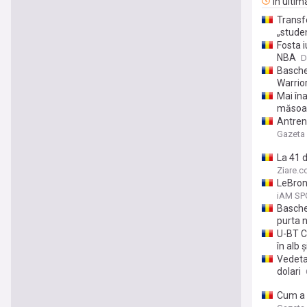
În ultim
Transfe
„studen
Fosta i
NBA
D
Basche
Warrio
Mai îna
măsoar
Antreno
Gazeta 
La 41 
Ziare.
LeBron
iAM SP
Baschet
purta 
U-BT Cl
în alb 
Vedeta 
dolari
Cum a 