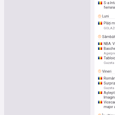
S-a înt
feminin
Luni
Plăți m
spatele
GOLAZO
Sâmbă
NBA: V
Basche
Agerpr
Tabloid
Gazeta 
Vineri
Români
Surpriz
Gazeta 
Aștepta
Imagin
Viceca
major a