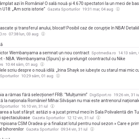
âmplat azi în România! O sală nouă și 4.670 spectatori la un meci de ba
 U18: „Am scris istorie”
Gazeta Sporturilor
19:31 mar, 04 aug
ascate și transferul anului, blocat! Posibil caz de corupție în NBA! Detalii
 contractului de 28 de milioane de dolari
.ro
07:38 lun, 03 aug
tă
ictor Wembanyama a semnat un nou contract
Spotmedia.ro
14:13 sâm,
t - NBA: Wembanyama (Spurs) și-a prelungit coontractul cu Nike
es
10:44 sâm, 01 aug
ele scriu despre o nouă idilă: „Irina Shayk se iubește cu starul mai mic c
Sporturilor
10:29 sâm, 01 aug
a a rămas fără selecționer! FRB: ”Mulțumim”
DigiSport.ro
19:26 vin, 31 i
ă la naționala României! Mihai Silvășan nu mai este antrenorul național
Sporturilor
16:10 vin, 31 iul
rea a luat sfârșit: astăzi s-a jucat primul meci în Sala Polivalentă din Tu
i spectaculoase
Gazeta Sporturilor
12:12 vin, 31 iul
mpioana CSM Oradea și-a finalizat lotul pentru noul sezon » Care e prim
l bihorenilor
Gazeta Sporturilor
09:34 vin, 31 iul