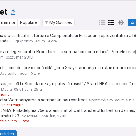
et
 mai noi
Populare
My Sources
 s-a calificat în sferturile Campionatului European: reprezentativa U18, 
andei
DigiSport.ro
acum 14 ore
e ani, legendarul LeBron James a semnat cu noua echipă. Primele reacț
om
06:25 mar, 28 iul
ele scriu despre o nouă idilă: „Irina Shayk se iubește cu starul mai mic cu
Sporturilor
acum 5 zile
usține că LeBron James „ar putea fi rasist” / Starul NBA L-a criticat în 
 pe liderul de la Casa Albă și I-a susținut public contracandidații
 Media
08:51 sâm, 25 iul
Trump
ictor Wembanyama a semnat un nou contract
Spotmedia.ro
acum 5 zile
remier League
 NBA: Philadelphia 76ers a anunțat oficial transferul lui LeBron James,
numărul 23
Agerpres
16:46 lun, 27 iul
phia 76ers
Fotbal
articles