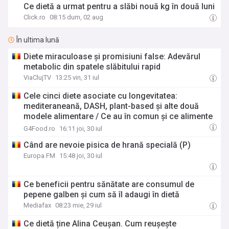
Ce dietă a urmat pentru a slăbi nouă kg în două luni
Click.ro
08:15 dum, 02 aug
În ultima lună
Diete miraculoase și promisiuni false: Adevărul
metabolic din spatele slăbitului rapid
ViaClujTV
13:25 vin, 31 iul
Cele cinci diete asociate cu longevitatea:
mediteraneană, DASH, plant-based și alte două
modele alimentare / Ce au în comun și ce alimente
te-ar putea ajuta să trăiești mai mult
G4Food.ro
16:11 joi, 30 iul
Când are nevoie pisica de hrană specială (P)
Europa FM
15:48 joi, 30 iul
Ce beneficii pentru sănătate are consumul de
pepene galben și cum să îl adaugi în dietă
Mediafax
08:23 mie, 29 iul
Ce dietă ține Alina Ceușan. Cum reușește