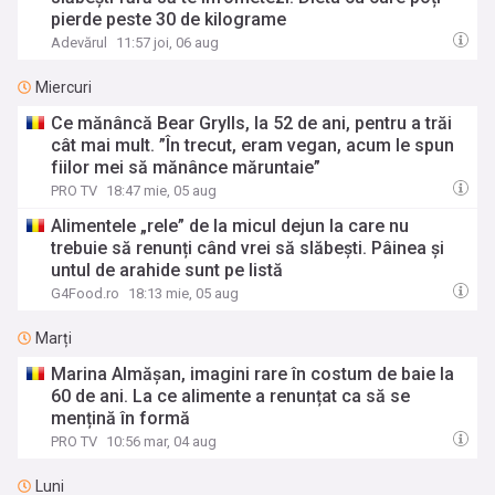
pierde peste 30 de kilograme
Adevărul
11:57 joi, 06 aug
Miercuri
Ce mănâncă Bear Grylls, la 52 de ani, pentru a trăi
cât mai mult. ”În trecut, eram vegan, acum le spun
fiilor mei să mănânce măruntaie”
PRO TV
18:47 mie, 05 aug
Alimentele „rele” de la micul dejun la care nu
trebuie să renunți când vrei să slăbești. Pâinea și
untul de arahide sunt pe listă
G4Food.ro
18:13 mie, 05 aug
Marți
Marina Almășan, imagini rare în costum de baie la
60 de ani. La ce alimente a renunțat ca să se
mențină în formă
PRO TV
10:56 mar, 04 aug
Luni