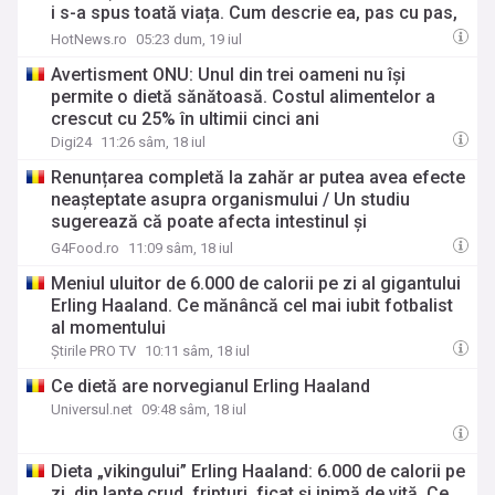
i s-a spus toată viața. Cum descrie ea, pas cu pas,
experiența injecțiilor pentru slăbit, cu Wegovy
HotNews.ro
05:23 dum, 19 iul
Avertisment ONU: Unul din trei oameni nu își
permite o dietă sănătoasă. Costul alimentelor a
crescut cu 25% în ultimii cinci ani
Digi24
11:26 sâm, 18 iul
Renunțarea completă la zahăr ar putea avea efecte
neașteptate asupra organismului / Un studiu
sugerează că poate afecta intestinul și
metabolismul
G4Food.ro
11:09 sâm, 18 iul
Meniul uluitor de 6.000 de calorii pe zi al gigantului
Erling Haaland. Ce mănâncă cel mai iubit fotbalist
al momentului
Știrile PRO TV
10:11 sâm, 18 iul
Ce dietă are norvegianul Erling Haaland
Universul.net
09:48 sâm, 18 iul
Dieta „vikingului” Erling Haaland: 6.000 de calorii pe
zi, din lapte crud, fripturi, ficat şi inimă de vită. Ce