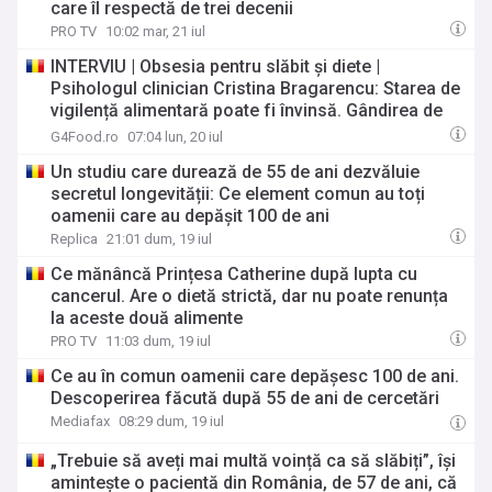
care îl respectă de trei decenii
PRO TV
10:02 mar, 21 iul
INTERVIU | Obsesia pentru slăbit și diete |
Psihologul clinician Cristina Bragarencu: Starea de
vigilență alimentară poate fi învinsă. Gândirea de
tip „totul sau nimic” este distructivă
G4Food.ro
07:04 lun, 20 iul
Un studiu care durează de 55 de ani dezvăluie
secretul longevității: Ce element comun au toți
oamenii care au depășit 100 de ani
Replica
21:01 dum, 19 iul
Ce mănâncă Prințesa Catherine după lupta cu
cancerul. Are o dietă strictă, dar nu poate renunța
la aceste două alimente
PRO TV
11:03 dum, 19 iul
Ce au în comun oamenii care depășesc 100 de ani.
Descoperirea făcută după 55 de ani de cercetări
Mediafax
08:29 dum, 19 iul
„Trebuie să aveți mai multă voință ca să slăbiți”, își
amintește o pacientă din România, de 57 de ani, că