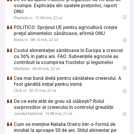
scumpe. Explicația din spatele prețurilor, raport
ONU
Playtech.ro
13:08 mie, 22 iul
POLITICO: Sprijinul UE pentru agricultură creşte
preţul alimentelor sănătoase, afirmă ONU
Bursa.ro
08:15 mie, 22 iul
Costul alimentației sănătoase în Europa a crescut
cu 36% în patru ani. FAO: Subvențiile agricole au
contribuit la scumpirea fructelor și legumelor
Mediafax
06:45 mie, 22 iul
Cea mai bună dietă pentru sănătatea creierului. A
fost gândită inițial pentru inimă
Click.ro
02:13 mie, 22 iul
De ce este atât de greu să slăbești? Rolul
surprinzător al creierului în controlul greutății
Jurnalul Național
15:08 mar, 21 iul
Cum se menține Natalia Oreiro într-o formă de
invidiat la aproape 50 de ani. Stilul alimentar pe