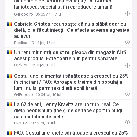
alimentele ce perturbă ovulația / Dr. Carmen
Ianiotescu, specialist în reproducere umană
asistată: „Alimentația influențează fertilitatea, dar
G4Food.ro
05:05 vin, 17 iul
nu tratează infertilitatea”
Gabriela Cristea recunoaște că nu a slăbit doar cu
dietă, ci a făcut injecții. Ce efecte adverse agresive
au avut
Replica
19:14 joi, 16 iul
Un renumit nutriționist nu pleacă din magazin fără
acest produs. Este foarte bun pentru sănătate
Click.ro
18:13 joi, 16 iul
Costul unei alimentații sănătoase a crescut cu 25%
în cinci ani / FAO: Aproape o treime din populația
lumii nu își permite o dietă echilibrată
G4Food.ro
10:04 joi, 16 iul
La 62 de ani, Lenny Kravitz are un trup ireal. Ce
dietă neobișnuită ține și de ce face sport în blugi
sau pantaloni de piele
PRO TV
08:46 joi, 16 iul
FAO: Costul unei diete sănătoase a crescut cu 25%