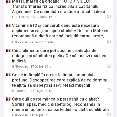
Messi, mai fit ca oricând! FOTO + VIDEO:
Transformarea fizică incredibilă a căpitanului
Argentinei. Ce schimbări drastice a făcut în dietă
GOLAZO.ro
12:37 dum, 12 iul
Vitamina B12 și cancerul: când este necesară
suplimentarea și ce spun studiile/ Dr. Irina Mateieș
recomandă o dietă care să includă carne, pește,
ouă și lactate
G4Food.ro
06:09 vin, 10 iul
Cinci alimente care pot susține producția de
colagen și sănătatea pielii / Ce să incluzi mai des
în dietă
G4Food.ro
17:06 joi, 09 iul
Ce se întâmplă în creier în timpul somnului
profund. Descoperirea care explică de ce dormitul
te ajută să slăbești și să-ți refaci mușchii
Playtech.ro
15:15 joi, 09 iul
Câte ouă poate mânca o persoană cu diabet?
Sorina Ispas, medic diabetolog, recomandă în
medie un ou pe zi, ca parte dintr-o dietă echilibrată
G4Food.ro
08:07 joi, 09 iul