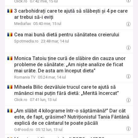
Click.ro
07:42 mie, 15 iul
3 carbohidrați care te ajută să slăbești și 4 pe care
ar trebui să-i eviți
Mediafax
05:40 mie, 15 iul
Cea mai bună dietă pentru sănătatea creierului
Spotmedia.ro
23:48 mar, 14 iul
Monica Tatoiu ține cură de slăbire din cauza unor
probleme de sănătate: „Am niște analize de ficat
mai urâte. De asta am început dieta”
Romania TV
05:24 mar, 14 iul
Mihaela Bilic dezvăluie trucul care te ajută să
mănânci mai puțin fără dietă: „Merită încercat”
Click.ro
07:41 lun, 13 iul
„Am slăbit 4 kilograme într-o săptămână!” Dar cât
este, de fapt, grăsime? Nutriționistul Tania Fântână
explică de ce cântarul te poate păcăli
G4Food.ro
05:12 lun, 13 iul