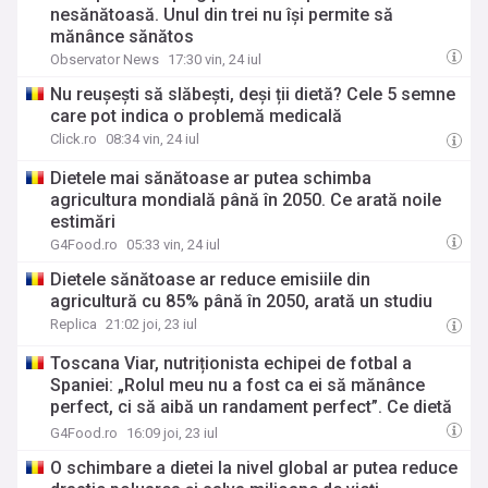
nesănătoasă. Unul din trei nu își permite să
mănânce sănătos
Observator News
17:30 vin, 24 iul
Nu reușești să slăbești, deși ții dietă? Cele 5 semne
care pot indica o problemă medicală
Click.ro
08:34 vin, 24 iul
Dietele mai sănătoase ar putea schimba
agricultura mondială până în 2050. Ce arată noile
estimări
G4Food.ro
05:33 vin, 24 iul
Dietele sănătoase ar reduce emisiile din
agricultură cu 85% până în 2050, arată un studiu
Replica
21:02 joi, 23 iul
Toscana Viar, nutriționista echipei de fotbal a
Spaniei: „Rolul meu nu a fost ca ei să mănânce
perfect, ci să aibă un randament perfect”. Ce dietă
au campionii La Furia Roja
G4Food.ro
16:09 joi, 23 iul
O schimbare a dietei la nivel global ar putea reduce