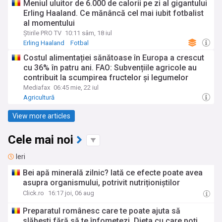
Meniul uluitor de 6.000 de calorii pe zi al gigantului
Erling Haaland. Ce mănâncă cel mai iubit fotbalist
al momentului
Știrile PRO TV
10:11 sâm, 18 iul
Erling Haaland
Fotbal
Costul alimentației sănătoase în Europa a crescut
cu 36% în patru ani. FAO: Subvențiile agricole au
contribuit la scumpirea fructelor și legumelor
Mediafax
06:45 mie, 22 iul
Agricultură
View more articles
Cele mai noi
Ieri
Bei apă minerală zilnic? Iată ce efecte poate avea
asupra organismului, potrivit nutriționiștilor
Click.ro
16:17 joi, 06 aug
Preparatul românesc care te poate ajuta să
slăbești fără să te înfometezi. Dieta cu care poți