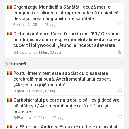
Organizația Mondială a Sănătății acuză marile
companii de alimente ultraprocesate că împiedică
desfășurarea campaniilor de sănătate
Replica
21:05 lun, 03 aug
Dieta bizară care făcea furori în anii ’80 / Ce spun
nutriționiștii acum despre modelul alimentar care a
cucerit Hollywoodul: „Atunci a început adevărata
obsesie pentru produsele fără grăsimi”
G4Food.ro
07:11 lun, 03 aug
Duminică
Postul intermitent este asociat cu o sănătate
cerebrală mai bună. Avertismentul unui expert:
„Alegeți cu grijă metoda”
Digi24
21:23 dum, 02 aug
Carbohidratul pe care nu trebuie să-l eviți dacă vrei
să slăbești / Are o combinație rară de fibre și
proteine
G4Food.ro
16:06 dum, 02 aug
La 53 de ani, Andreea Esca are un fizic de invidiat.