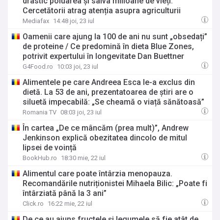
drastic poluarea și salva milioane de vieți.
Cercetătorii atrag atenția asupra agriculturii
Mediafax
14:48 joi, 23 iul
Oamenii care ajung la 100 de ani nu sunt „obsedați”
de proteine / Ce predomină în dieta Blue Zones,
potrivit expertului în longevitate Dan Buettner
G4Food.ro
10:03 joi, 23 iul
Alimentele pe care Andreea Esca le-a exclus din
dietă. La 53 de ani, prezentatoarea de știri are o
siluetă impecabilă: „Se cheamă o viață sănătoasă”
Romania TV
08:03 joi, 23 iul
În cartea „De ce mâncăm (prea mult)”, Andrew
Jenkinson explică obezitatea dincolo de mitul
lipsei de voință
BookHub.ro
18:30 mie, 22 iul
Alimentul care poate întârzia menopauza.
Recomandările nutriționistei Mihaela Bilic: „Poate fi
întârziată până la 3 ani”
Click.ro
16:22 mie, 22 iul
De ce au ajuns fructele și legumele să fie atât de