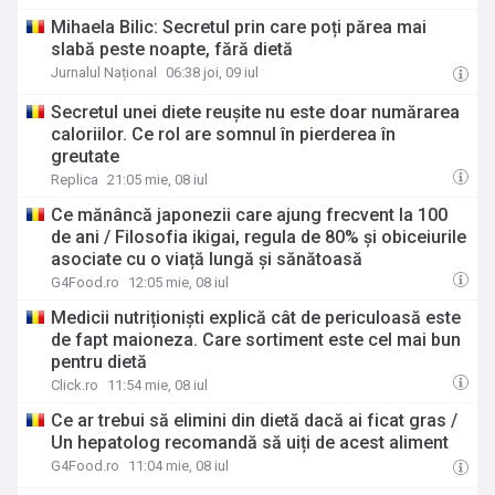
Mihaela Bilic: Secretul prin care poți părea mai
slabă peste noapte, fără dietă
Jurnalul Național
06:38 joi, 09 iul
Secretul unei diete reușite nu este doar numărarea
caloriilor. Ce rol are somnul în pierderea în
greutate
Replica
21:05 mie, 08 iul
Ce mănâncă japonezii care ajung frecvent la 100
de ani / Filosofia ikigai, regula de 80% și obiceiurile
asociate cu o viață lungă și sănătoasă
G4Food.ro
12:05 mie, 08 iul
Medicii nutriționiști explică cât de periculoasă este
de fapt maioneza. Care sortiment este cel mai bun
pentru dietă
Click.ro
11:54 mie, 08 iul
Ce ar trebui să elimini din dietă dacă ai ficat gras /
Un hepatolog recomandă să uiți de acest aliment
G4Food.ro
11:04 mie, 08 iul