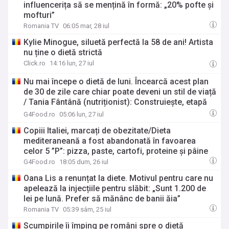
influencerița să se mențină în formă: „20% pofte și
mofturi”
Romania TV
06:05 mar, 28 iul
Kylie Minogue, siluetă perfectă la 58 de ani! Artista
nu ține o dietă strictă
Click.ro
14:16 lun, 27 iul
Nu mai începe o dietă de luni. Încearcă acest plan
de 30 de zile care chiar poate deveni un stil de viață
/ Tania Fântână (nutriționist): Construiește, etapă
cu etapă, câteva comportamente pe care să le poți
G4Food.ro
05:06 lun, 27 iul
păstra
Copiii Italiei, marcați de obezitate/Dieta
mediteraneană a fost abandonată în favoarea
celor 5 ”P”: pizza, paste, cartofi, proteine și pâine
G4Food.ro
18:05 dum, 26 iul
Oana Lis a renunțat la diete. Motivul pentru care nu
apelează la injecțiile pentru slăbit: „Sunt 1.200 de
lei pe lună. Prefer să mănânc de banii ăia”
Romania TV
05:39 sâm, 25 iul
Scumpirile îi împing pe români spre o dietă