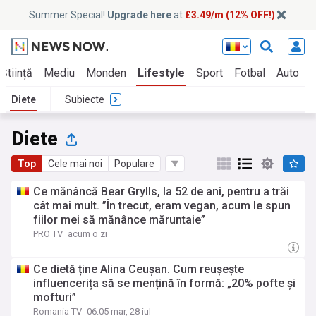
Summer Special!
Upgrade here
at
£3.49/m (12% OFF!)
Știință
Mediu
Monden
Lifestyle
Sport
Fotbal
Auto
Diete
Subiecte
Diete
Top
Cele mai noi
Populare
Ce mănâncă Bear Grylls, la 52 de ani, pentru a trăi
cât mai mult. ”În trecut, eram vegan, acum le spun
fiilor mei să mănânce măruntaie”
PRO TV
acum o zi
Ce dietă ține Alina Ceușan. Cum reușește
influencerița să se mențină în formă: „20% pofte și
mofturi”
Romania TV
06:05 mar, 28 iul