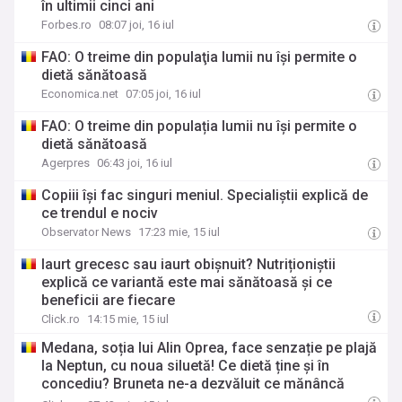
în ultimii cinci ani
Forbes.ro
08:07 joi, 16 iul
FAO: O treime din populaţia lumii nu îşi permite o
dietă sănătoasă
Economica.net
07:05 joi, 16 iul
FAO: O treime din populația lumii nu își permite o
dietă sănătoasă
Agerpres
06:43 joi, 16 iul
Copiii îşi fac singuri meniul. Specialiştii explică de
ce trendul e nociv
Observator News
17:23 mie, 15 iul
Iaurt grecesc sau iaurt obișnuit? Nutriționiștii
explică ce variantă este mai sănătoasă și ce
beneficii are fiecare
Click.ro
14:15 mie, 15 iul
Medana, soția lui Alin Oprea, face senzație pe plajă
la Neptun, cu noua siluetă! Ce dietă ține și în
concediu? Bruneta ne-a dezvăluit ce mănâncă
zilnic