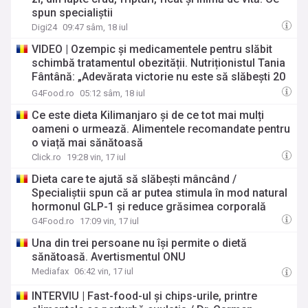
spun specialiștii
Digi24
09:47 sâm, 18 iul
VIDEO | Ozempic și medicamentele pentru slăbit
schimbă tratamentul obezității. Nutriționistul Tania
Fântână: „Adevărata victorie nu este să slăbești 20
de kilograme, ci să nu le pui la loc”
G4Food.ro
05:12 sâm, 18 iul
Ce este dieta Kilimanjaro și de ce tot mai mulți
oameni o urmează. Alimentele recomandate pentru
o viață mai sănătoasă
Click.ro
19:28 vin, 17 iul
Dieta care te ajută să slăbești mâncând /
Specialiștii spun că ar putea stimula în mod natural
hormonul GLP-1 și reduce grăsimea corporală
G4Food.ro
17:09 vin, 17 iul
Una din trei persoane nu își permite o dietă
sănătoasă. Avertismentul ONU
Mediafax
06:42 vin, 17 iul
INTERVIU | Fast-food-ul și chips-urile, printre