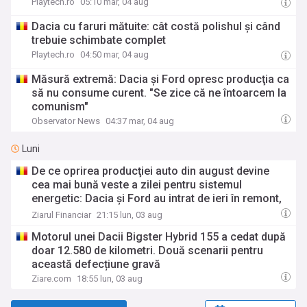
Playtech.ro
05:10 mar, 04 aug
Dacia cu faruri mătuite: cât costă polishul și când
trebuie schimbate complet
Playtech.ro
04:50 mar, 04 aug
Măsură extremă: Dacia şi Ford opresc producţia ca
să nu consume curent. "Se zice că ne întoarcem la
comunism"
Observator News
04:37 mar, 04 aug
Luni
De ce oprirea producţiei auto din august devine
cea mai bună veste a zilei pentru sistemul
energetic: Dacia şi Ford au intrat de ieri în remont,
iar AUMOVIO a investit deja în eficienţă
Ziarul Financiar
21:15 lun, 03 aug
Motorul unei Dacii Bigster Hybrid 155 a cedat după
doar 12.580 de kilometri. Două scenarii pentru
această defecțiune gravă
Ziare.com
18:55 lun, 03 aug