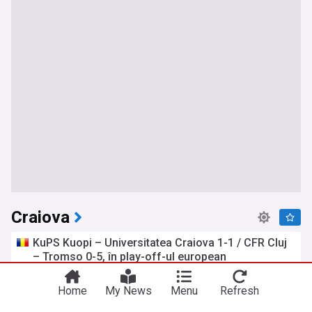
Craiova
KuPS Kuopi – Universitatea Craiova 1-1 / CFR Cluj
– Tromso 0-5, în play-off-ul european
Cronica.ro
acum 2 zile
Dolj
Liga 1
Cluj
Home
My News
Menu
Refresh
Dacia și Ford opresc producția de mașini în