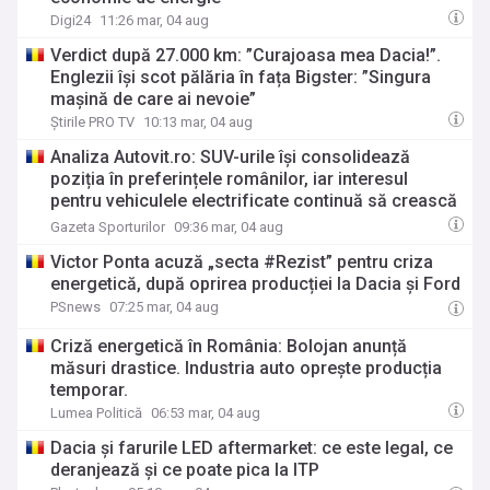
Digi24
11:26 mar, 04 aug
Verdict după 27.000 km: ”Curajoasa mea Dacia!”.
Englezii își scot pălăria în fața Bigster: ”Singura
mașină de care ai nevoie”
Știrile PRO TV
10:13 mar, 04 aug
Analiza Autovit.ro: SUV-urile își consolidează
poziția în preferințele românilor, iar interesul
pentru vehiculele electrificate continuă să crească
în primul semestru din 2026
Gazeta Sporturilor
09:36 mar, 04 aug
Victor Ponta acuză „secta #Rezist” pentru criza
energetică, după oprirea producției la Dacia și Ford
PSnews
07:25 mar, 04 aug
Criză energetică în România: Bolojan anunță
măsuri drastice. Industria auto oprește producția
temporar.
Lumea Politică
06:53 mar, 04 aug
Dacia și farurile LED aftermarket: ce este legal, ce
deranjează și ce poate pica la ITP