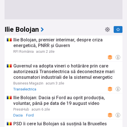
Ilie Bolojan
Ilie Bolojan, premier interimar, despre criza
energetică, PNRR și Guvern
RFI România
acum 2 zile
Guvernul va adopta vineri o hotărâre prin care
autorizează Transelectrica să deconecteze mari
consumatori industriali de la sistemul energetic
naţional în cazul unei situaţii de criză: „Cetăţenii,
Business Magazin
acum 3 zile
locuinţele, consumatorii casnici nu vor fi
Transelectrica
deconectaţi”
Ilie Bolojan: Dacia și Ford au oprit producția,
voluntar, până pe data de 19 august video
PressHub
acum 6 zile
Dacia
Ford
PSD îi cere lui Bolojan să susțină la Bruxelles