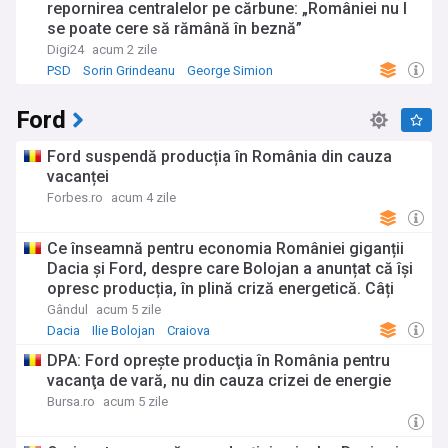
repornirea centralelor pe cărbune: „României nu I
se poate cere să rămână în beznă”
Digi24
acum 2 zile
PSD
Sorin Grindeanu
George Simion
Ford
Ford suspendă producția în România din cauza
vacanței
Forbes.ro
acum 4 zile
Ce înseamnă pentru economia României giganții
Dacia și Ford, despre care Bolojan a anunțat că își
opresc producția, în plină criză energetică. Câți
angajați au cele două uzine auto, ce cifre de
Gândul
acum 5 zile
afaceri și cu cât contribuie la PIB
Dacia
Ilie Bolojan
Craiova
DPA: Ford opreşte producţia în România pentru
vacanţa de vară, nu din cauza crizei de energie
Bursa.ro
acum 5 zile