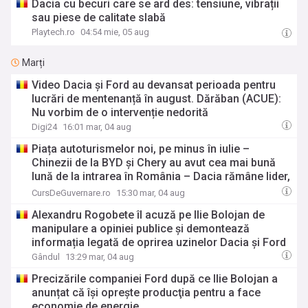
Dacia cu becuri care se ard des: tensiune, vibrații
sau piese de calitate slabă
Playtech.ro
04:54 mie, 05 aug
Marți
Video Dacia și Ford au devansat perioada pentru
lucrări de mentenanță în august. Dărăban (ACUE):
Nu vorbim de o intervenție nedorită
Digi24
16:01 mar, 04 aug
Piața autoturismelor noi, pe minus în iulie –
Chinezii de la BYD și Chery au avut cea mai bună
lună de la intrarea în România – Dacia rămâne lider,
dar în scădere
CursDeGuvernare.ro
15:30 mar, 04 aug
Alexandru Rogobete îl acuză pe Ilie Bolojan de
manipulare a opiniei publice și demontează
informația legată de oprirea uzinelor Dacia și Ford
Gândul
13:29 mar, 04 aug
Precizările companiei Ford după ce Ilie Bolojan a
anunțat că își oprește producţia pentru a face
economie de energie