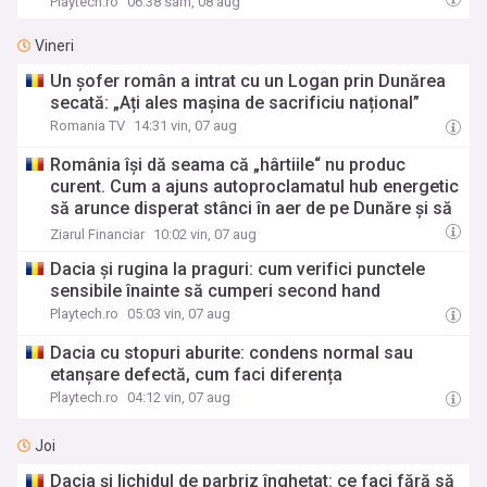
Playtech.ro
06:38 sâm, 08 aug
Vineri
Un șofer român a intrat cu un Logan prin Dunărea
secată: „Ați ales mașina de sacrificiu național”
Romania TV
14:31 vin, 07 aug
România îşi dă seama că „hârtiile“ nu produc
curent. Cum a ajuns autoproclamatul hub energetic
să arunce disperat stânci în aer de pe Dunăre şi să
laude Dacia că închide fabrica în august, totul
Ziarul Financiar
10:02 vin, 07 aug
pentru a nu stinge complet becul? Cum arată
Dacia și rugina la praguri: cum verifici punctele
dezastrul din energie – 10 proiecte amânate,
sensibile înainte să cumperi second hand
blocate sau anulate
Playtech.ro
05:03 vin, 07 aug
Dacia cu stopuri aburite: condens normal sau
etanșare defectă, cum faci diferența
Playtech.ro
04:12 vin, 07 aug
Joi
Dacia și lichidul de parbriz înghețat: ce faci fără să