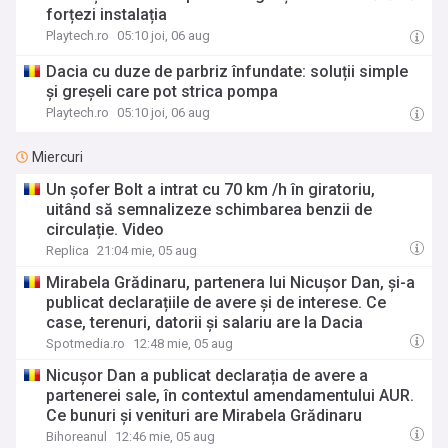
forțezi instalația
Playtech.ro
05:10 joi, 06 aug
Dacia cu duze de parbriz înfundate: soluții simple
și greșeli care pot strica pompa
Playtech.ro
05:10 joi, 06 aug
Miercuri
Un șofer Bolt a intrat cu 70 km /h în giratoriu,
uitând să semnalizeze schimbarea benzii de
circulație. Video
Replica
21:04 mie, 05 aug
Mirabela Grădinaru, partenera lui Nicușor Dan, și-a
publicat declarațiile de avere și de interese. Ce
case, terenuri, datorii și salariu are la Dacia
Spotmedia.ro
12:48 mie, 05 aug
Nicușor Dan a publicat declarația de avere a
partenerei sale, în contextul amendamentului AUR.
Ce bunuri și venituri are Mirabela Grădinaru
Bihoreanul
12:46 mie, 05 aug