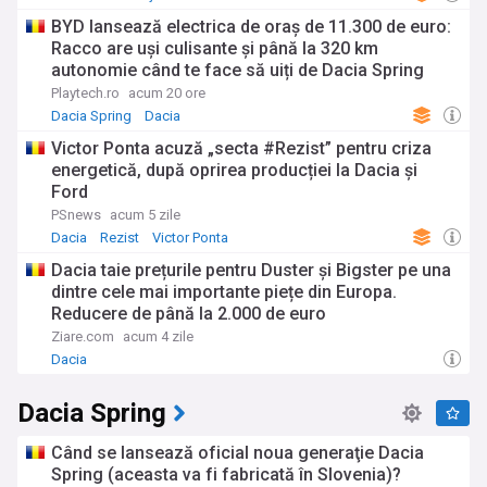
BYD lansează electrica de oraș de 11.300 de euro:
Racco are uși culisante și până la 320 km
autonomie când te face să uiți de Dacia Spring
Playtech.ro
acum 20 ore
Dacia Spring
Dacia
Victor Ponta acuză „secta #Rezist” pentru criza
energetică, după oprirea producției la Dacia și
Ford
PSnews
acum 5 zile
Dacia
Rezist
Victor Ponta
Dacia taie prețurile pentru Duster și Bigster pe una
dintre cele mai importante piețe din Europa.
Reducere de până la 2.000 de euro
Ziare.com
acum 4 zile
Dacia
Dacia Spring
Când se lansează oficial noua generaţie Dacia
Spring (aceasta va fi fabricată în Slovenia)?