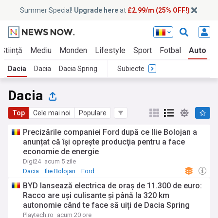
Summer Special!
Upgrade here
at
£2.99/m (25% OFF!)
Știință
Mediu
Monden
Lifestyle
Sport
Fotbal
Auto
Dacia
Dacia
Dacia Spring
Subiecte
Dacia
Top
Cele mai noi
Populare
Precizările companiei Ford după ce Ilie Bolojan a
anunțat că își oprește producţia pentru a face
economie de energie
Digi24
acum 5 zile
Dacia
Ilie Bolojan
Ford
BYD lansează electrica de oraș de 11.300 de euro:
Racco are uși culisante și până la 320 km
autonomie când te face să uiți de Dacia Spring
Playtech.ro
acum 20 ore