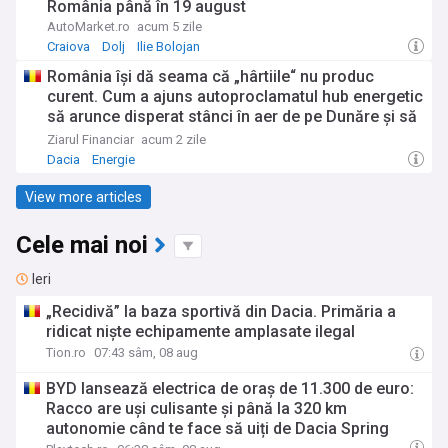
România până în 19 august
AutoMarket.ro
acum 5 zile
Craiova
Dolj
Ilie Bolojan
România îşi dă seama că „hârtiile“ nu produc
curent. Cum a ajuns autoproclamatul hub energetic
să arunce disperat stânci în aer de pe Dunăre şi să
laude Dacia că închide fabrica în august, totul
Ziarul Financiar
acum 2 zile
pentru a nu stinge complet becul? Cum arată
Dacia
Energie
dezastrul din energie – 10 proiecte amânate,
blocate sau anulate
View more articles
Cele mai noi
Ieri
„Recidivă” la baza sportivă din Dacia. Primăria a
ridicat niște echipamente amplasate ilegal
Tion.ro
07:43 sâm, 08 aug
BYD lansează electrica de oraș de 11.300 de euro:
Racco are uși culisante și până la 320 km
autonomie când te face să uiți de Dacia Spring