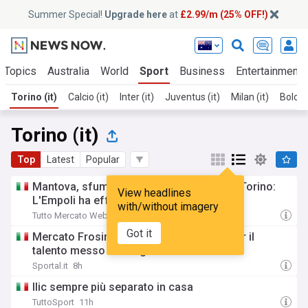
Summer Special!
Upgrade here
at
£2.99/m (25% OFF!)
 Topics
Australia
World
Sport
Business
Entertainment
Torino (it)
Calcio (it)
Inter (it)
Juventus (it)
Milan (it)
Bologn
Torino (it)
Top
Latest
Popular
Mantova, sfuma il ritorno di Dembele dal Torino:
View headlines
L'Empoli ha effettuato il sorpasso
with/without imagery
Tutto Mercato Web
3h
Got it
Mercato Frosinone, si guarda a Torino per il
talento messo ai margini
Sportal.it
8h
Ilic sempre più separato in casa
TuttoSport
11h