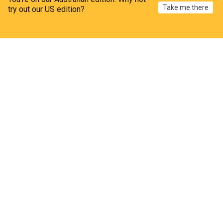
Tutto Mercato Web
18h
Take me there
try out our US edition?
Calcio (it)
Home
My News
Menu
Refresh
Bologna, El Azzouzi è la sorpresa del ritiro
Corriere dello Sport.it
2d
Calcio (it)
Il dt del Midtjylland: "Franculino Dju e Osorio sono
seguiti da top club in Italia e non solo"
Tutto Mercato Web
1d
Calcio (it)
ADVERTISEMENT