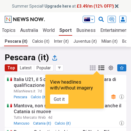
Summer Special!
Upgrade here
at
£3.49/m (12% OFF!)
 Topics
Australia
World
Sport
Business
Entertainment
Pescara (it)
Calcio (it)
Inter (it)
Juventus (it)
Milan (it)
Bolo
Pescara (it)
Top
Latest
Popular
Italia U21, il 5 ottobre a Pescara L'ultima gara di
View headlines
qualificazione a Euro '27
with/without imagery
MilanNews.it
7d
Pescara
Calcio (it)
Got it
Mantova, non solo Pescara per Mancuso: anche il
Catania si muove
Tutto Mercato Web
4d
Mancuso
Catania (it)
Calcio (it)