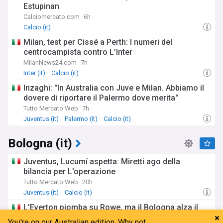
Estupinan
Calciomercato.com
6h
Calcio (it)
Milan, test per Cissé a Perth: I numeri del
centrocampista contro L’Inter
MilanNews24.com
7h
Inter (it)
Calcio (it)
Inzaghi: "In Australia con Juve e Milan. Abbiamo il
dovere di riportare il Palermo dove merita"
Tutto Mercato Web
7h
Juventus (it)
Palermo (it)
Calcio (it)
Bologna (it)
Juventus, Lucumí aspetta: Miretti ago della
bilancia per L'operazione
Tutto Mercato Web
20h
Juventus (it)
Calcio (it)
L'Everton piomba su Rowe, ma il Bologna alza il
muro: niente addio, Tedesco pone il veto
You're on our Australian edition. Why not