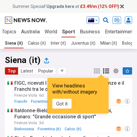
Summer Special!
Upgrade here
at
£3.49/m (12% OFF!)
 Topics
Australia
World
Sport
Business
Entertainment
Siena (it)
Calcio (it)
Inter (it)
Juventus (it)
Milan (it)
Bologna 
Siena (it)
Top
Latest
Popular
FIGC, ricevuti I dossier per Euro 2032: Firenze e il
View headlines
Franchi tra le candidate
with/without imagery
Firenze Viola
6d
Franchi
Fiorentina (it)
Calcio (it)
Got it
Italdonne-Bielorussa si giocherà al Franchi,
Funaro: "Grande occasione di sport"
Firenze Viola
3d
Bielorussia
Fiorentina (it)
Calcio (it)