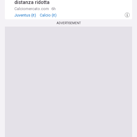
distanza ridotta
Calciomercato.com
6h
Juventus (it)
Calcio (it)
ADVERTISEMENT