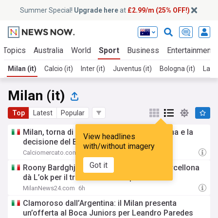
Summer Special!
Upgrade here
at
£2.99/m (25% OFF!)
 Topics
Australia
World
Sport
Business
Entertainment
Milan (it)
Calcio (it)
Inter (it)
Juventus (it)
Bologna (it)
Lazio
Milan (it)
Top
Latest
Popular
Milan, torna di moda Bardghji? Il retroscena e la
View headlines
decisione del Barcellona
with/without imagery
Calciomercato.com
8h
Got it
Roony Bardghji un nome per il Milan: il Barcellona
dà L’ok per il trasferimento in prestito
MilanNews24.com
6h
Clamoroso dall’Argentina: il Milan presenta
un’offerta al Boca Juniors per Leandro Paredes