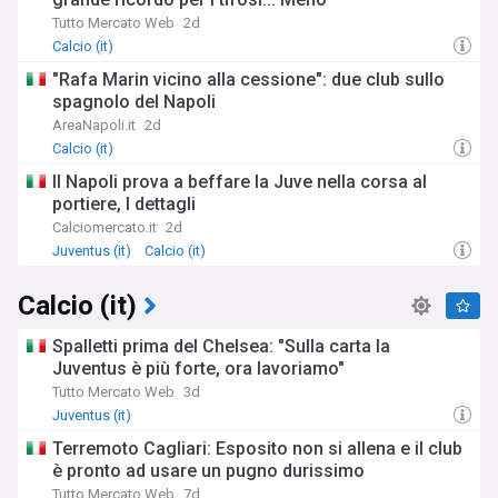
Tutto Mercato Web
2d
Calcio (it)
"Rafa Marin vicino alla cessione": due club sullo
spagnolo del Napoli
AreaNapoli.it
2d
Calcio (it)
Il Napoli prova a beffare la Juve nella corsa al
portiere, I dettagli
Calciomercato.it
2d
Juventus (it)
Calcio (it)
Calcio (it)
Spalletti prima del Chelsea: "Sulla carta la
Juventus è più forte, ora lavoriamo"
Tutto Mercato Web
3d
Juventus (it)
Terremoto Cagliari: Esposito non si allena e il club
è pronto ad usare un pugno durissimo
Tutto Mercato Web
7d