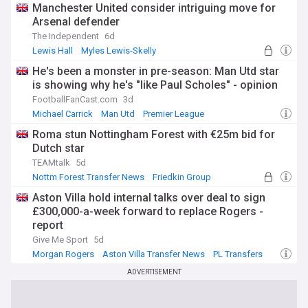
Manchester United consider intriguing move for
Arsenal defender
The Independent
6d
Lewis Hall
Myles Lewis-Skelly
Man Utd Transfer News
He's been a monster in pre-season: Man Utd star
is showing why he's "like Paul Scholes" - opinion
FootballFanCast.com
3d
Michael Carrick
Man Utd
Premier League
Roma stun Nottingham Forest with €25m bid for
Dutch star
TEAMtalk
5d
Nottm Forest Transfer News
Friedkin Group
Everton Transfer News
Aston Villa hold internal talks over deal to sign
£300,000-a-week forward to replace Rogers -
report
Give Me Sport
5d
Morgan Rogers
Aston Villa Transfer News
PL Transfers
ADVERTISEMENT