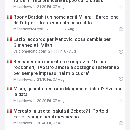
forse mi feci prendere troppo dallo stress..."
MilanNews.it
21:20 Fri, 07 Aug
Roony Bardghji un nome per il Milan: il Barcellona
dà l’ok per il trasferimento in prestito
MilanNews24.com
21:13 Fri, 07 Aug
Lazio, accordo per Ivanovic: cosa cambia per
Gimenez e il Milan
Calciomercato.com
21:11 Fri, 07 Aug
Bennacer non dimentica e ringrazia: "Tifosi
rossoneri, il vostro amore e sostegno resteranno
per sempre impressi nel mio cuore"
MilanNews.it
21:10 Fri, 07 Aug
Milan, quando rientrano Maignan e Rabiot? Svelata
la data
MilanNews.it
20:50 Fri, 07 Aug
Mercato in uscita, saluta il Bebote? Il Porto di
Farioli spinge per il messicano
MilanNews.it
20:40 Fri, 07 Aug