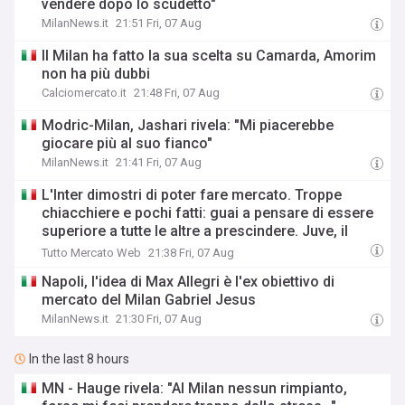
vendere dopo lo scudetto"
MilanNews.it
21:51 Fri, 07 Aug
Il Milan ha fatto la sua scelta su Camarda, Amorim
non ha più dubbi
Calciomercato.it
21:48 Fri, 07 Aug
Modric-Milan, Jashari rivela: "Mi piacerebbe
giocare più al suo fianco"
MilanNews.it
21:41 Fri, 07 Aug
L'Inter dimostri di poter fare mercato. Troppe
chiacchiere e pochi fatti: guai a pensare di essere
superiore a tutte le altre a prescindere. Juve, il
portiere può diventare un "problema". Milan-Leao,
Tutto Mercato Web
21:38 Fri, 07 Aug
serve una decisione netta
Napoli, l'idea di Max Allegri è l'ex obiettivo di
mercato del Milan Gabriel Jesus
MilanNews.it
21:30 Fri, 07 Aug
In the last 8 hours
MN - Hauge rivela: "Al Milan nessun rimpianto,