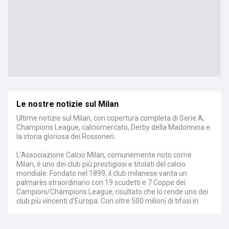
Le nostre notizie sul Milan
Ultime notizie sul Milan, con copertura completa di Serie A,
Champions League, calciomercato, Derby della Madonnina e
la storia gloriosa dei Rossoneri.
L'Associazione Calcio Milan, comunemente noto come
Milan, è uno dei club più prestigiosi e titolati del calcio
mondiale. Fondato nel 1899, il club milanese vanta un
palmarès straordinario con 19 scudetti e 7 Coppe dei
Campioni/Champions League, risultato che lo rende uno dei
club più vincenti d'Europa. Con oltre 500 milioni di tifosi in
tutto il mondo, i Rossoneri rappresentano un simbolo di
eccellenza sportiva e tradizione calcistica.