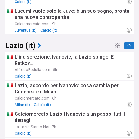
Calcio (it)
Lucumì vuole solo la Juve: è un suo sogno, pronta
una nuova contropartita
Calciomercato.com
9h
Juventus (it)
Calcio (it)
Lazio (it)
L’indiscrezione: Ivanovic, la Lazio spinge. E
Ratkov…
AlfredoPedulla.com
6h
Calcio (it)
Lazio, accordo per Ivanovic: cosa cambia per
Gimenez e il Milan
Calciomercato.com
6h
Milan (it)
Calcio (it)
Calciomercato Lazio | Ivanovic a un passo: tutti I
dettagli
La Lazio Siamo Noi
7h
Calcio (it)