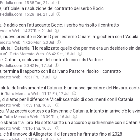
oPedulla.com
15:38 Tue, 21 Jul
, ufficiale la risoluzione del contratto del serbo Bocic
oPedulla.com
15:28 Tue, 21 Jul
, è addio con l'attaccante Bocic: il serbo ha risolto il contratto
Mercato Web
14:37 Tue, 21 Jul
, nuovo prestito in Serie D per l'esterno Chiarella: giocherà con L'Aquila
Mercato Web
17:26 Mon, 20 Jul
saluta il Catania: "Ho realizzato quello che per me era un desiderio sin d
ino"
Tutto Mercato Web
06:42 Sat, 18 Jul
le: Catania, risoluzione del contratto con il ds Pastore
oPedulla.com
20:42 Fri, 17 Jul
, termina il rapporto con il ds Ivano Pastore: risolto il contratto
Mercato Web
19:51 Fri, 17 Jul
saluta definitivamente il Catania. È un nuovo giocatore del Novara: contr
le
Tutto Mercato Web
11:12 Fri, 17 Jul
 ci siamo per il difensore Miceli: scambio di documenti con il Catania
Mercato Web
17:53 Thu, 16 Jul
a, Mazzocchi conteso da Ravenna e Catania. Intanto in arrivo c'è lo svi
i
Tutto Mercato Web
13:39 Thu, 16 Jul
o sbarca tra i pro. Ha sottoscritto un accordo quadriennale con il Catani
Mercato Web
11:16 Thu, 16 Jul
, c'è il rinnovo di Allegretto: il difensore ha firmato fino al 2028
Mercato Web
14:35 Wed, 15 Jul