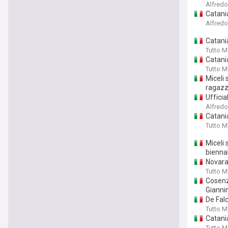
Alfred
Catania
Alfred
Catania
Tutto 
Catania
Tutto 
Miceli 
ragazz
Ufficia
Alfred
Catania
Tutto 
Miceli 
bienna
Novara,
Tutto 
Cosenz
Giannin
De Falc
Tutto 
Catania
Tutto 