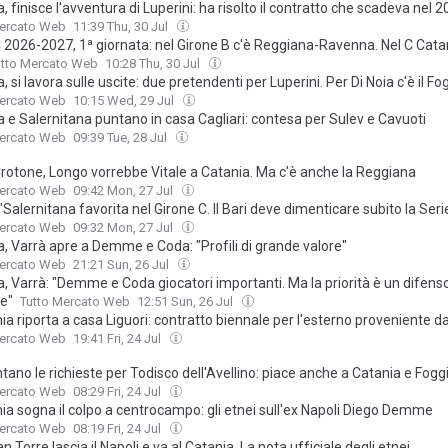
, finisce l'avventura di Luperini: ha risolto il contratto che scadeva nel 
Mercato Web
11:39 Thu, 30 Jul
C 2026-2027, 1ª giornata: nel Girone B c'è Reggiana-Ravenna. Nel C Cata
utto Mercato Web
10:28 Thu, 30 Jul
, si lavora sulle uscite: due pretendenti per Luperini. Per Di Noia c'è il Fo
Mercato Web
10:15 Wed, 29 Jul
 e Salernitana puntano in casa Cagliari: contesa per Sulev e Cavuoti
Mercato Web
09:39 Tue, 28 Jul
rotone, Longo vorrebbe Vitale a Catania. Ma c'è anche la Reggiana
Mercato Web
09:42 Mon, 27 Jul
"Salernitana favorita nel Girone C. Il Bari deve dimenticare subito la Seri
Mercato Web
09:32 Mon, 27 Jul
a, Varrà apre a Demme e Coda: "Profili di grande valore"
Mercato Web
21:21 Sun, 26 Jul
, Varrà: "Demme e Coda giocatori importanti. Ma la priorità è un difens
le"
Tutto Mercato Web
12:51 Sun, 26 Jul
nia riporta a casa Liguori: contratto biennale per l'esterno proveniente 
Mercato Web
19:41 Fri, 24 Jul
no le richieste per Todisco dell'Avellino: piace anche a Catania e Fogg
Mercato Web
08:29 Fri, 24 Jul
nia sogna il colpo a centrocampo: gli etnei sull'ex Napoli Diego Demme
Mercato Web
08:19 Fri, 24 Jul
an Torre lascia il Napoli e va al Catania. La nota ufficiale degli etnei