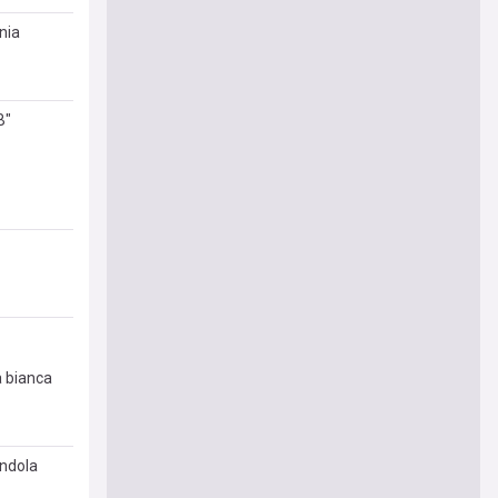
nia
B"
a bianca
endola