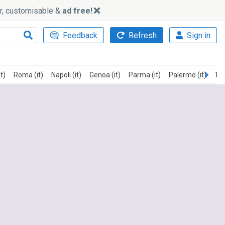
ker, customisable &
ad free!
Feedback
Refresh
Sign in
t)
Roma (it)
Napoli (it)
Genoa (it)
Parma (it)
Palermo (it)
Tor