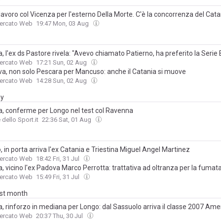
y
 lavoro col Vicenza per l'esterno Della Morte. C'è la concorrenza del Cata
Mercato Web
19:47 Mon, 03 Aug
, l'ex ds Pastore rivela: "Avevo chiamato Patierno, ha preferito la Serie 
Mercato Web
17:21 Sun, 02 Aug
a, non solo Pescara per Mancuso: anche il Catania si muove
Mercato Web
14:28 Sun, 02 Aug
ay
a, conferme per Longo nel test col Ravenna
 dello Sport.it
22:36 Sat, 01 Aug
, in porta arriva l'ex Catania e Triestina Miguel Angel Martinez
Mercato Web
18:42 Fri, 31 Jul
, vicino l'ex Padova Marco Perrotta: trattativa ad oltranza per la fumat
Mercato Web
15:49 Fri, 31 Jul
ast month
a, rinforzo in mediana per Longo: dal Sassuolo arriva il classe 2007 Am
Mercato Web
20:37 Thu, 30 Jul