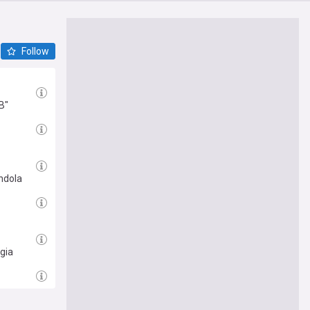
Follow
B"
endola
ggia