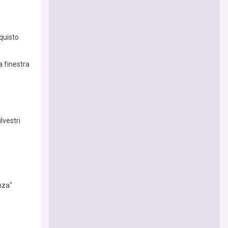
cquisto
a finestra
lvestri
nza"