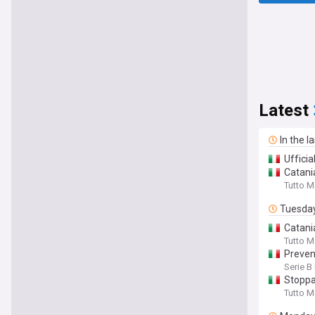
Latest
In the l
Ufficia
Catani
Tutto 
Tuesda
Catania
Tutto 
Prevend
Serie 
Stoppa
Tutto 