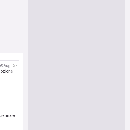
05 Aug
 opzione
biennale