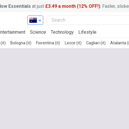
ow Essentials
at just
£3.49 a month (12% OFF!)
. Faster, slic
ntertainment
Science
Technology
Lifestyle
(it)
Bologna (it)
Fiorentina (it)
Lecce (it)
Cagliari (it)
Atalanta (i