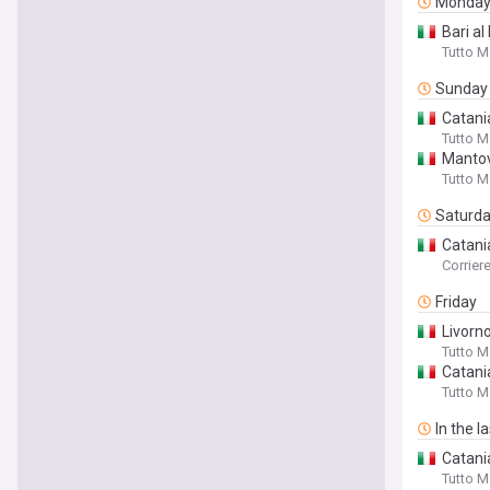
Monda
Bari al
Tutto 
Sunday
Catania
Tutto 
Mantov
Tutto 
Saturd
Catani
Corriere
Friday
Livorno
Tutto 
Catania
Tutto 
In the l
Catani
Tutto 