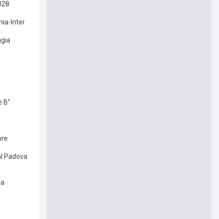
2028
nia-Inter
ggia
e B"
ore
dal Padova
ia