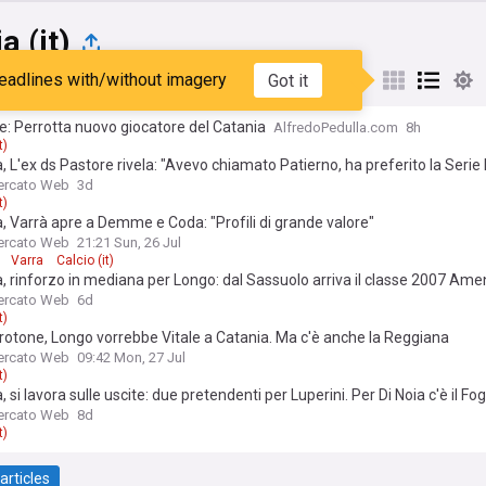
a (it)
eadlines with/without imagery
Got it
st
Popular
My Sources
le: Perrotta nuovo giocatore del Catania
AlfredoPedulla.com
8h
t)
, L'ex ds Pastore rivela: "Avevo chiamato Patierno, ha preferito la Serie 
ercato Web
3d
t)
, Varrà apre a Demme e Coda: "Profili di grande valore"
ercato Web
21:21 Sun, 26 Jul
Varra
Calcio (it)
, rinforzo in mediana per Longo: dal Sassuolo arriva il classe 2007 Am
ercato Web
6d
t)
otone, Longo vorrebbe Vitale a Catania. Ma c'è anche la Reggiana
ercato Web
09:42 Mon, 27 Jul
t)
, si lavora sulle uscite: due pretendenti per Luperini. Per Di Noia c'è il Fo
ercato Web
8d
t)
articles