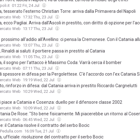
oli.it
01:22 Fri, 24 Jul
, tesserato l'esterno Christian Torre: arriva dalla Primavera del Napoli
Mercato Web
17:32 Thu, 23 Jul
, ecco Pagliai. Arriva dall'Ascoli in prestito, con diritto di opzione per l'a
Mercato Web
13:17 Thu, 23 Jul
 prossimo all'addio all'Avellino: ci pensa la Cremonese. Con il Catania all
Mercato Web
13:07 Thu, 23 Jul
Rinaldi ai saluti: il portiere passa in prestito al Catania
Mercato Web
11:05 Thu, 23 Jul
, il sogno per l'attacco è Massimo Coda: Varrà cerca il bomber
Mercato Web
07:11 Thu, 23 Jul
i spessore in difesa per la Pergolettese. C'è l'accordo con l'ex Catania Si
Mercato Web
19:19 Wed, 22 Jul
o, rinforzo in difesa: dal Catania arriva in prestito Riccardo Cargnelutti
Mercato Web
10:29 Wed, 22 Jul
 piace a Catania e Cosenza: duello per il difensore classe 2002
Mercato Web
10:09 Wed, 22 Jul
atania De Rose: "Sto bene fisicamente. Mi piacerebbe un ritorno al Cose
Mercato Web
06:45 Wed, 22 Jul
le: il Catania risolve il contratto del serbo Bocic
oPedulla.com
16:09 Tue, 21 Jul
, ufficiale: risoluzione del contratto per il serbo Bocic