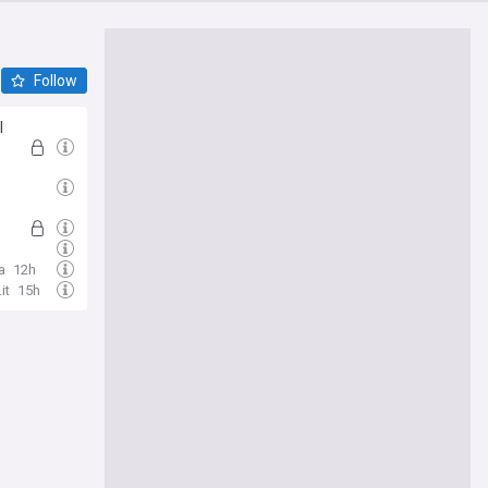
Follow
l
a
12h
it
15h