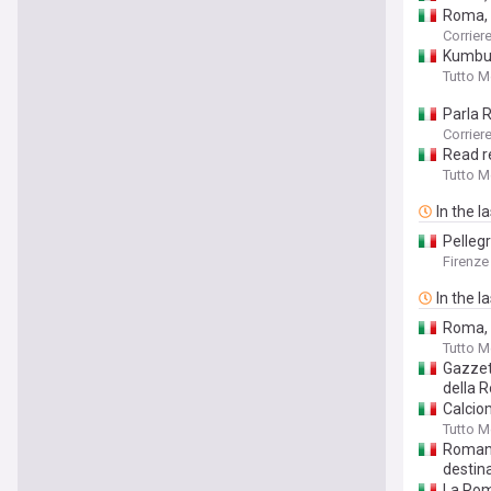
Roma, u
Corriere
Kumbull
Tutto 
Parla 
Corriere
Read r
Tutto 
In the l
Pellegr
Firenze
In the l
Roma, i
Tutto 
Gazzett
della 
Calcio
Tutto 
Romano:
destin
La Roma