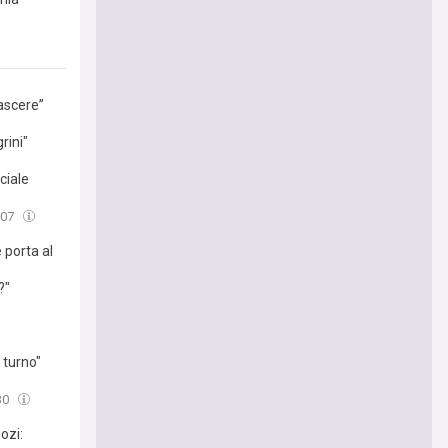
nascere”
rini"
ciale
:07
 porta al
?"
 turno"
30
ozi: