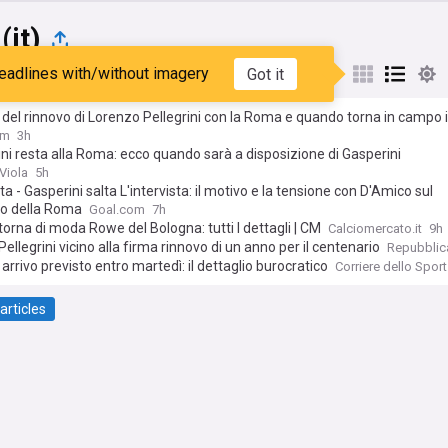
(it)
eadlines with/without imagery
Got it
st
Popular
My Sources
i del rinnovo di Lorenzo Pellegrini con la Roma e quando torna in campo i
ampista dopo L'infortunio
om
3h
ini resta alla Roma: ecco quando sarà a disposizione di Gasperini
Viola
5h
a - Gasperini salta L'intervista: il motivo e la tensione con D'Amico sul
o della Roma
Goal.com
7h
orna di moda Rowe del Bologna: tutti I dettagli | CM
Calciomercato.it
9h
ellegrini vicino alla firma rinnovo di un anno per il centenario
Repubblic
 arrivo previsto entro martedì: il dettaglio burocratico
Corriere dello Sport.
articles