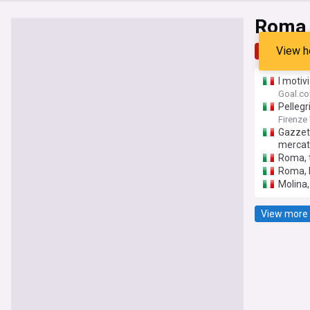
Roma 
View h
Top
Late
I motiv
centroc
Goal.c
Pellegr
Firenze 
Gazzett
mercat
Roma, t
Roma, P
Molina,
View more 