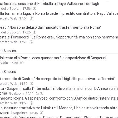
fficiale la cessione di Kumbulla al Rayo Vallecano: i dettagli
 dello Sport.it
17:56
a torna nella Liga, la Roma lo cede in prestito con diritto al Rayo Vallec
Mercato Web
17:54
Read: "Non sono deluso dal mancato trasferimento alla Roma"
 dello Sport.it
17:25
esta al Feyenoord: "La Roma era un'opportunità, ma non sono nemmeno
Mercato Web
17:23
ast 6 hours
ini resta alla Roma: ecco quando sarà a disposizione di Gasperini
 Viola
15:55
ast 8 hours
l racconto di Castro: "Ho comprato io il biglietto per arrivare a Termini"
Mercato Web
14:30
a - Gasperini salta l'intervista: il motivo e la tensione con D'Amico sul 
Roma
Goal.com
14:11
mercato Roma, Gasp nervoso: confronto con D'Amico dietro l'intervista s
Mercato Web
13:50
 nessuna trattativa tra Lukaku e il Monaco, il belga sta valutando altre
azioni
il Napolista
13:36
 punta Fofana e rinnova Pellegrini. Romero verso l’Atletico, l’Inter si de