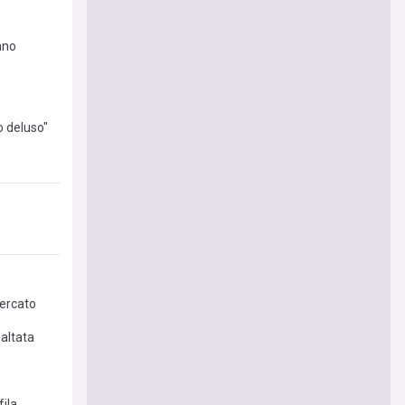
ano
 deluso"
mercato
altata
fila