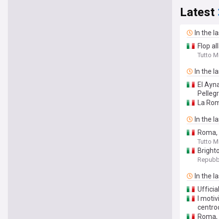
Latest
In the l
Flop a
Tutto 
In the l
El Ayn
Pellegr
La Rom
In the l
Roma, l
Tutto 
Brighto
Repubb
In the l
Ufficia
I motiv
centro
Roma, 