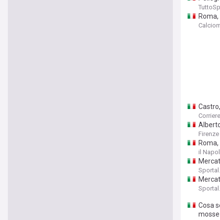
TuttoSp
Roma, 
Calcio
Castro,
Corriere
Albert
Firenze
Roma, P
il Napol
Mercat
Sportal.
Mercato
Sportal.
Cosa se
mosse 