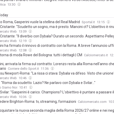
lica
13:30
 Today
 Roma, Gasperini vuole la stellina del Real Madrid
Sportal.it
13:15
ristante: “Scudetto un sogno, ma è presto. Mancini ct? L’obiettivo è ri
Mercato Web
13:09
ristante: "Il diverbio con Dybala? Durato un secondo. Aspettiamo Pelleg
Mercato Web
12:19
ini ha firmato il rinnovo di contratto con la Roma. A breve l'annuncio uffi
Mercato Web
12:08
orna di moda Rowe del Bologna: tutti i dettagli | CM
Calciomercato.it
12
ini, arrivata la firma sul contratto: Lorenzo resta alla Roma nell'anno che
ario
Corriere dello Sport.it
11:36
su Newport-Roma: "La rissa ci stava: Dybala va difeso. Visto che unione
Mercato Web
10:46
 "Roma da scudetto. Lazio? Ne parlavo con Dybala e Svilar..."
o Siamo Noi
10:41
vilar: "Gasperini è carico. Champions? L'obiettivo è puntare a passare il
Mercato Web
10:36
edere Brighton-Roma: tv, streaming, formazioni
Calciomercato.com
10:
cquistare la nuova seconda maglia della Roma 2026/27 online e nei neg