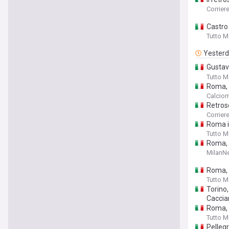
bigliet
Corriere
Castro
Tutto 
Yester
Gustav
esplode
Tutto 
Roma, m
Calcio
Retrosc
Corriere
Roma in
Tutto 
Roma, P
MilanNe
Roma, 
Tutto 
Torino
Caccia
Roma, 
Tutto 
Pellegr