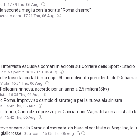
ort
17:39 Thu, 06 Aug
la seconda maglia con la scritta "Roma chiamò"
mercato.com
17:21 Thu, 06 Aug
 l'intervista esclusiva domani in edicola sul Corriere dello Sport - Stadio
 dello Sport.it
16:37 Thu, 06 Aug
o De Rossi lascia la Roma dopo 30 anni: diventa presidente dell'Ostiama
 Viola
16:31 Thu, 06 Aug
ellegrini rinnova: accordo per un anno a 2,5 milioni (Sky)
ista
16:05 Thu, 06 Aug
o Roma, improvviso cambio di strategia per la nuova ala sinistra
it
15:42 Thu, 06 Aug
 Torino, Cairo alza il prezzo per Cacciamani. Vagnati fa un assist alla
it
15:42 Thu, 06 Aug
rve ancora alla Roma sul mercato: da Nusa al sostituto di Angelino, le 
giallorosse
Goal.com
15:05 Thu, 06 Aug