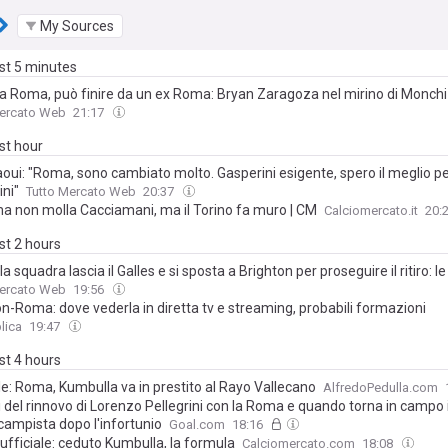
My Sources
ast 5 minutes
lla Roma, può finire da un ex Roma: Bryan Zaragoza nel mirino di Monchi
Mercato Web
21:17
ast hour
aoui: "Roma, sono cambiato molto. Gasperini esigente, spero il meglio p
ini"
Tutto Mercato Web
20:37
a non molla Cacciamani, ma il Torino fa muro | CM
Calciomercato.it
20:
ast 2 hours
a squadra lascia il Galles e si sposta a Brighton per proseguire il ritiro: 
Mercato Web
19:56
n-Roma: dove vederla in diretta tv e streaming, probabili formazioni
lica
19:47
ast 4 hours
le: Roma, Kumbulla va in prestito al Rayo Vallecano
AlfredoPedulla.com
i del rinnovo di Lorenzo Pellegrini con la Roma e quando torna in campo i
campista dopo l'infortunio
Goal.com
18:16
ufficiale: ceduto Kumbulla, la formula
Calciomercato.com
18:08