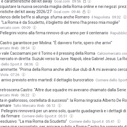
e caratteristiche del kit away
Goal.com
09:56
cquistare la nuova seconda maglia della Roma online e nei negozi: prez
ristiche del kit away 2026/27
Goal.com
09:46
l’elenco delle beffe si allunga: sfuma anche Romero
il Napolista
09:32
 "La Roma è da Scudetto, il biglietto del treno l'ha preso mia moglie"
mercato.com
09:09
ellegrini vicino alla firma rinnovo di un anno per il centenario
Repubbli
astro garantisce per Molina: "È davvero forte, spero che arrivi"
Mercato Web
08:54
vale Cacciamani per il Torino e il pressing della Roma
Calciomercato.c
ercato in diretta: Suzuki verso la Juve. Napoli, idea Gabriel Jesus. La 
 Molina: tutte le trattative LIVE
 dello Sport.it
08:36
 ammette: "Prima della Roma anche altri due club di A mi avevano cerca
 Viola
07:26
 arrivo previsto entro martedì: il dettaglio burocratico
Corriere dello Sport
retroscena Castro: "Altre due squadre mi avevano chiamato dalla Serie
Mercato Web
06:22
ta in giallorosso, costellata di successi": la Roma ringrazia Alberto De Ro
tiamare
Tutto Mercato Web
06:12
Pellegrini rinnoverà per un anno solo, quanto guadagnerà e i dettagli di
 da firmare
Corriere dello Sport.it
05:51
 esclusivo: "La mia Roma da Scudetto"
Corriere dello Sport.it
05:41
oscena mai raccontato: per arrivare subito a Roma Castro ha comprato da