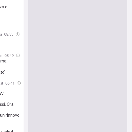
zo e
ca
08:55
om
08:49
Roma
to"
.it
06:41
 A"
ssi. Ora
 un rinnovo
 solo il