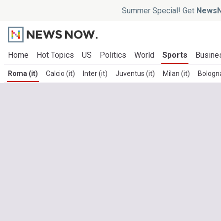
Summer Special! Get
NewsN
Home
Hot Topics
US
Politics
World
Sports
Busine
Roma (it)
Calcio (it)
Inter (it)
Juventus (it)
Milan (it)
Bologna