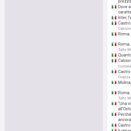
prezzo 
Dove a
caratte
Inter, 
Castro:
Calcio
Roma, P
Roma, C
Tutto 
Quanto 
Calciom
attende
Corriere
Castro
Firenze
Molina,
Roma, 
Tutto 
"Una vi
all'Os
Perché 
ancora
Castro
Il retr