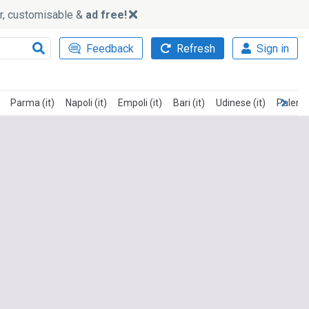
ker, customisable &
ad free!
Feedback
Refresh
Sign in
Parma (it)
Napoli (it)
Empoli (it)
Bari (it)
Udinese (it)
Palermo