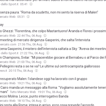
to del treno. E si emoziona...
 dello Sport.it
05:41
 senza paura: "Roma da scudetto, non mi sento la riserva di Malen"
Mercato Web
05:31
day
o Ghezzi: “Fiorentina, che colpo Mastantuono! Aranda e Flores i prossim
re. Castro felice della Roma e Molina è un bel colpo”
Mercato Web
22:44 Thu, 06 Aug
eeting di mercato dirigenza-Gasperini, che salta l'intervista
mercato.com
21:36 Thu, 06 Aug
ena Gasperini, il mistero dell’intervista saltata a Sky: “Aveva dei meetin
 dello Sport.it
21:22 Thu, 06 Aug
 Champions, Svilar: "Mi piacerebbe giocare al Bernabeu o al Parco dei P
Mercato Web
21:03 Thu, 06 Aug
ellegrini resta o se ne va? Le ultime sul centrocampista giallorosso
ws.it
20:15 Thu, 06 Aug
recuperato Malen: l'olandese oggi ha lavorato con il gruppo
Mercato Web
19:21 Thu, 06 Aug
, Cairo manda un messaggio alla Roma: "Vogliamo assolutamente tene
mani"
Tutto Mercato Web
19:01 Thu, 06 Aug
ecco Molina. Lecce, punto interrogativo Banda
Mercato Web
18:10 Thu, 06 Aug
ini resta alla Roma: intesa in arrivo, ecco cosa prevede l'accordo