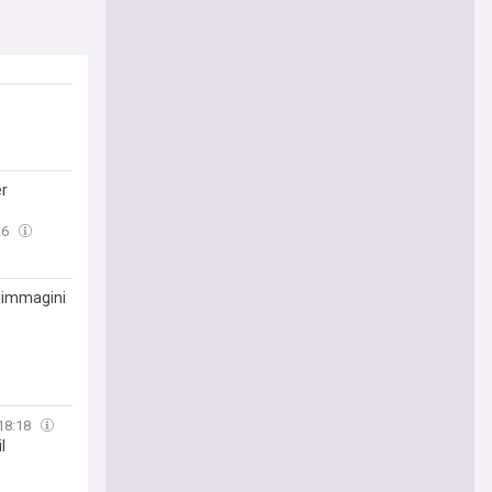
er
26
le immagini
18:18
l