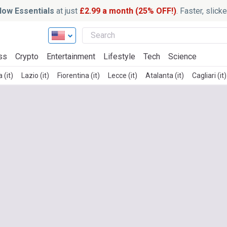
ow Essentials
at just
£2.99 a month (25% OFF!)
. Faster, slic
ss
Crypto
Entertainment
Lifestyle
Tech
Science
 (it)
Lazio (it)
Fiorentina (it)
Lecce (it)
Atalanta (it)
Cagliari (it)