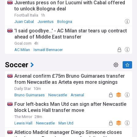
Juventus press on for Lucumí with Cabal offered
to unlock Bologna deal
Football Italia
1h
Juan Cabal
Juventus
Bologna
'I said goodbye...' - AC Milan star tears up contract
ahead of Middle East transfer
Goal.com
4h
AC Milan
Ismaël Bennacer
Serie A Top Transfer Sources
Soccer
Arsenal confirm £75m Bruno Guimaraes transfer
from Newcastle as Arteta eyes more signings
Daily Star
10m
Bruno Guimaraes
Newcastle
Arsenal
Four left-backs Man Utd can sign after Newcastle
block Lewis Hall transfer move
The Mirror
28m
Lewis Hall
Newcastle
Man Utd
Atletico Madrid manager Diego Simeone closes