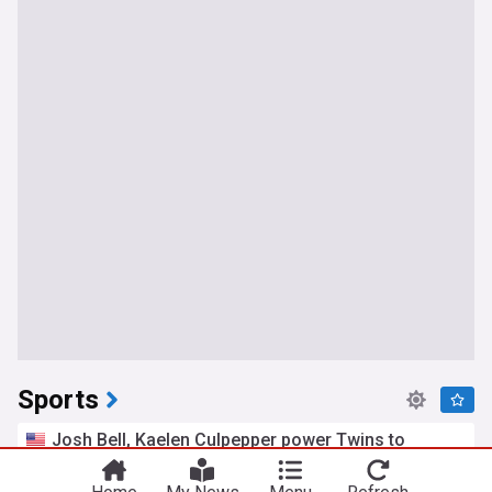
Sports
Josh Bell, Kaelen Culpepper power Twins to
comeback win over Brewers
Deadspin
7h