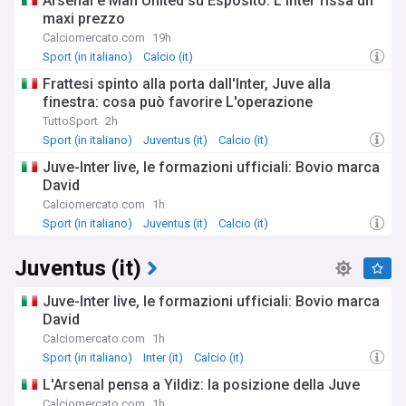
Arsenal e Man United su Esposito: L'Inter fissa un
maxi prezzo
Calciomercato.com
19h
Sport (in italiano)
Calcio (it)
Frattesi spinto alla porta dall'Inter, Juve alla
finestra: cosa può favorire L'operazione
TuttoSport
2h
Sport (in italiano)
Juventus (it)
Calcio (it)
Juve-Inter live, le formazioni ufficiali: Bovio marca
David
Calciomercato.com
1h
Sport (in italiano)
Juventus (it)
Calcio (it)
Juventus (it)
Juve-Inter live, le formazioni ufficiali: Bovio marca
David
Calciomercato.com
1h
Sport (in italiano)
Inter (it)
Calcio (it)
L'Arsenal pensa a Yildiz: la posizione della Juve
Calciomercato.com
1h