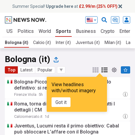
Summer Special!
Upgrade here
at
£2.99/m (25% OFF!)
s
US
Politics
World
Sports
Business
Crypto
Enterta
Bologna (it)
Calcio (it)
Inter (it)
Juventus (it)
Milan (it)
Lazio
Bologna (it)
Top
Latest
Popular
Bologna-Piccoli, rossoblu convinti del titolo
View headlines
definitivo: si respira fiducia per chiudere
with/without imagery
Firenze Viola
5h
Got it
Roma, torna di moda Rowe del Bologna: tutti I
dettagli | CM
Calciomercato.it
1d
Juventus, Lucumi resta il primo obiettivo: Cabal
può sbloccare L’affare con il Bologna