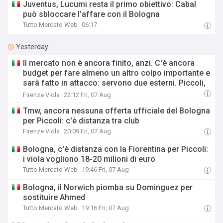
Juventus, Lucumi resta il primo obiettivo: Cabal
può sbloccare l’affare con il Bologna
Tutto Mercato Web
06:17
Yesterday
Il mercato non è ancora finito, anzi. C'è ancora
budget per fare almeno un altro colpo importante e
sarà fatto in attacco: servono due esterni. Piccoli,
Pellegrino, la Fiorentina e il Bologna: caccia al
Firenze Viola
22:12 Fri, 07 Aug
giusto incastro
Tmw, ancora nessuna offerta ufficiale del Bologna
per Piccoli: c'è distanza tra club
Firenze Viola
20:09 Fri, 07 Aug
Bologna, c'è distanza con la Fiorentina per Piccoli:
i viola vogliono 18-20 milioni di euro
Tutto Mercato Web
19:46 Fri, 07 Aug
Bologna, il Norwich piomba su Dominguez per
sostituire Ahmed
Tutto Mercato Web
19:16 Fri, 07 Aug