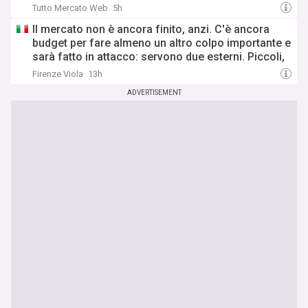
Tutto Mercato Web
5h
Il mercato non è ancora finito, anzi. C'è ancora
budget per fare almeno un altro colpo importante e
sarà fatto in attacco: servono due esterni. Piccoli,
Pellegrino, la Fiorentina e il Bologna: caccia al
Firenze Viola
13h
giusto incastro
ADVERTISEMENT