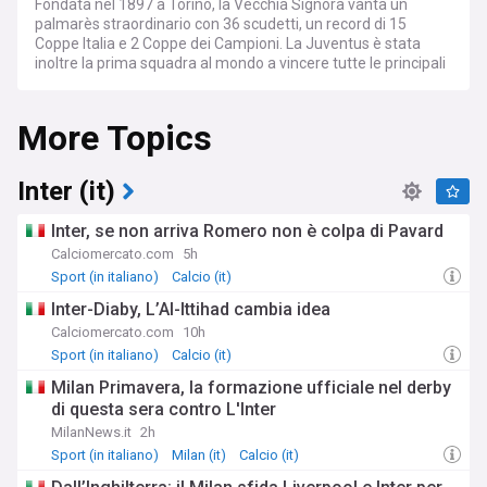
Fondata nel 1897 a Torino, la Vecchia Signora vanta un
palmarès straordinario con 36 scudetti, un record di 15
Coppe Italia e 2 Coppe dei Campioni. La Juventus è stata
inoltre la prima squadra al mondo a vincere tutte le principali
competizioni europee. Con milioni di tifosi in Italia e nel
mondo, i Bianconeri rappresentano un'icona del calcio
More Topics
globale.
La Juventus compete in Serie A e disputa le proprie partite
casalinghe allo Juventus Stadium di Torino, impianto di
Inter (it)
proprietà del club. La società è controllata da Exor, la holding
della famiglia Agnelli che guida la Juventus dal 1923, con
Inter, se non arriva Romero non è colpa di Pavard
John Elkann come figura di riferimento della proprietà. Il
Calciomercato.com
5h
calciomercato bianconero è seguito con enorme attenzione
Sport (in italiano)
Calcio (it)
in ogni sessione, tra acquisti, cessioni e trattative.
Inter-Diaby, L’Al-Ittihad cambia idea
La Juventus mantiene rivalità storiche con diverse squadre
Calciomercato.com
10h
italiane. Il Derby d'Italia contro l'Inter rappresenta lo scontro
Sport (in italiano)
Calcio (it)
tra i due club più titolati del paese, mentre il Derby della Mole
contro il Torino divide la città in due fazioni. Le rivalità con
Milan Primavera, la formazione ufficiale nel derby
Milan, Napoli, Fiorentina e Roma hanno caratterizzato
di questa sera contro L'Inter
decenni di battaglie per la conquista dello scudetto,
MilanNews.it
2h
rendendo ogni confronto un evento seguito da milioni di
appassionati.
Sport (in italiano)
Milan (it)
Calcio (it)