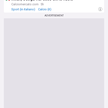
Calciomercato.com
5h
Sport (in italiano)
Calcio (it)
ADVERTISEMENT