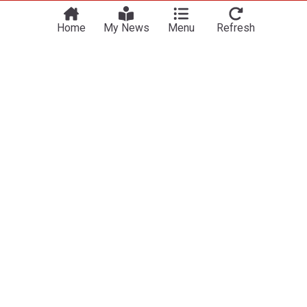
BBC
6h
US/Iran
Donald Trump
Politics
Home
My News
Menu
Refresh
Trump FCC kills TV ownership cap, claiming
authority over limit set by Congress
Ars Technica
4h
FCC
United States Congress
Politics
ADVERTISEMENT