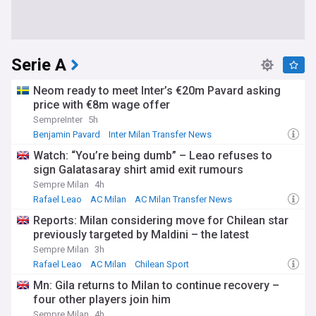
Serie A
Neom ready to meet Inter’s €20m Pavard asking
price with €8m wage offer
SempreInter
5h
Benjamin Pavard
Inter Milan Transfer News
Inter Milan Defenders
Watch: “You’re being dumb” – Leao refuses to
sign Galatasaray shirt amid exit rumours
Sempre Milan
4h
Rafael Leao
AC Milan
AC Milan Transfer News
Reports: Milan considering move for Chilean star
previously targeted by Maldini – the latest
Sempre Milan
3h
Rafael Leao
AC Milan
Chilean Sport
Mn: Gila returns to Milan to continue recovery –
four other players join him
Sempre Milan
4h