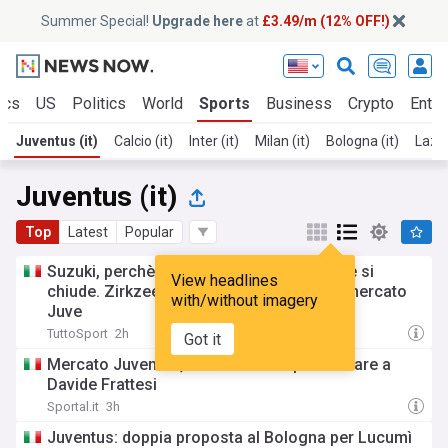
Summer Special!
Upgrade here
at
£3.49/m (12% OFF!)
ics
US
Politics
World
Sports
Business
Crypto
Enter
Juventus (it)
Calcio (it)
Inter (it)
Milan (it)
Bologna (it)
Lazio 
Juventus (it)
Top
Latest
Popular
Suzuki, perchè è un gran sì. Lucumì, come si
View headlines
chiude. Zirkzee, futuro Ekhator, tutto sul mercato
with/without imagery
Juve
TuttoSport
2h
Got it
Mercato Juventus, c’è la formula per arrivare a
Davide Frattesi
Sportal.it
3h
Juventus: doppia proposta al Bologna per Lucumì