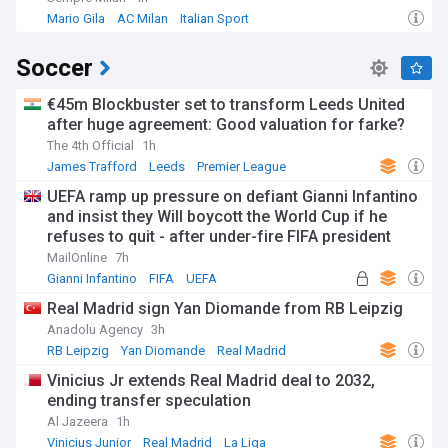
Mario Gila
AC Milan
Italian Sport
Soccer
€45m Blockbuster set to transform Leeds United
after huge agreement: Good valuation for farke?
The 4th Official
1h
James Trafford
Leeds
Premier League
UEFA ramp up pressure on defiant Gianni Infantino
and insist they Will boycott the World Cup if he
refuses to quit - after under-fire FIFA president
vowed to fight on
MailOnline
7h
Gianni Infantino
FIFA
UEFA
Real Madrid sign Yan Diomande from RB Leipzig
Anadolu Agency
3h
RB Leipzig
Yan Diomande
Real Madrid
Vinicius Jr extends Real Madrid deal to 2032,
ending transfer speculation
Al Jazeera
1h
Vinicius Junior
Real Madrid
La Liga