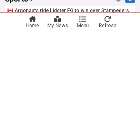
Argonauts ride Lidster FG to win over Stampeders
in long-awaited return home
TSN
1d
Home
My News
Menu
Refresh
Toronto Argonauts
Calgary Stampeders
CFL East
3 keys to victory for Edmonton, Montreal in Week
10
Canadian Football League
1d
Edmonton Elks
Saskatchewan Roughriders
CFL
The good, the bad, and the dumb of the
Saskatchewan Roughriders’ 42-20 win over Ottawa
3DownNation
17h
Saskatchewan Roughriders
CFL West
CFL
Canada’s Fernandez upsets Andreeva in third-
round match at NBO Toronto
TSN
1d
Leylah Fernandez
Mirra Andreeva
Tennis
Roma (it)