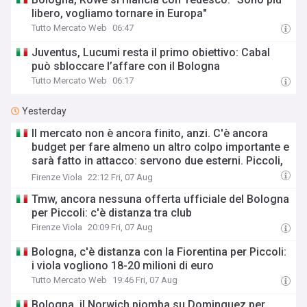
libero, vogliamo tornare in Europa"
Tutto Mercato Web
06:47
Juventus, Lucumi resta il primo obiettivo: Cabal
può sbloccare l’affare con il Bologna
Tutto Mercato Web
06:17
Yesterday
Il mercato non è ancora finito, anzi. C'è ancora
budget per fare almeno un altro colpo importante e
sarà fatto in attacco: servono due esterni. Piccoli,
Pellegrino, la Fiorentina e il Bologna: caccia al
Firenze Viola
22:12 Fri, 07 Aug
giusto incastro
Tmw, ancora nessuna offerta ufficiale del Bologna
per Piccoli: c'è distanza tra club
Firenze Viola
20:09 Fri, 07 Aug
Bologna, c'è distanza con la Fiorentina per Piccoli:
i viola vogliono 18-20 milioni di euro
Tutto Mercato Web
19:46 Fri, 07 Aug
Bologna, il Norwich piomba su Dominguez per