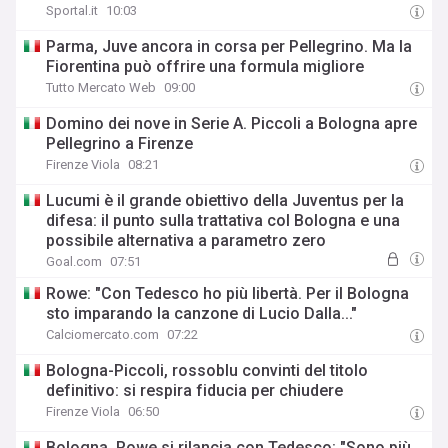
Sportal.it
10:03
Parma, Juve ancora in corsa per Pellegrino. Ma la
Fiorentina può offrire una formula migliore
Tutto Mercato Web
09:00
Domino dei nove in Serie A. Piccoli a Bologna apre
Pellegrino a Firenze
Firenze Viola
08:21
Lucumi è il grande obiettivo della Juventus per la
difesa: il punto sulla trattativa col Bologna e una
possibile alternativa a parametro zero
Goal.com
07:51
Rowe: "Con Tedesco ho più libertà. Per il Bologna
sto imparando la canzone di Lucio Dalla..."
Calciomercato.com
07:22
Bologna-Piccoli, rossoblu convinti del titolo
definitivo: si respira fiducia per chiudere
Firenze Viola
06:50
Bologna, Rowe si rilancia con Tedesco: "Sono più