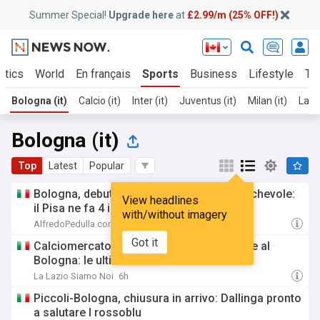
Summer Special!
Upgrade here
at
£2.99/m (25% OFF!)
itics
World
En français
Sports
Business
Lifestyle
Te
Bologna (it)
Calcio (it)
Inter (it)
Juventus (it)
Milan (it)
Lazio
Bologna (it)
Top
Latest
Popular
Bologna, debutta Dovbyk ma crolla in amichevole:
View headlines
il Pisa ne fa 4 in 150′
with/without imagery
AlfredoPedulla.com
3h
Got it
Calciomercato Lazio | Fabbian può tornare al
Bologna: le ultime
La Lazio Siamo Noi
6h
Piccoli-Bologna, chiusura in arrivo: Dallinga pronto
a salutare I rossoblu