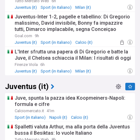
Tutto Mercato Web
6h
Juventus (it)
Sport (in italiano)
Milan (it)
Juventus-Inter 1-2, pagelle e tabellino: Di Gregorio
malissimo, David invisibile, Bonny fa impazzire
tutti, Dimarco implacabile, segna Conceiçao
Goal.com
9h
Juventus (it)
Sport (in italiano)
Calcio (it)
L'Inter sfrutta una papera di Di Gregorio e batte la
Juve, il Chelsea schiaccia il Milan: I risultati di oggi
Firenze Viola
6h
Juventus (it)
Sport (in italiano)
Milan (it)
Juventus (it)
Juve, spunta la pazza idea Koopmeiners-Napoli:
formula e cifre
Calciomercato.it
41m
Sport (in italiano)
Napoli (it)
Calcio (it)
Spalletti valuta Arthur, ma alla porta della Juventus
bussa il Besiktas: lo vuole Italiano
Tutto Mercato Web
8h