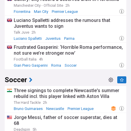
Manchester City - Official Site
2h
Fiorentina
Man City
Premier League
Luciano Spalletti addresses the rumours that
Juventus wants to sign
Talk Juve
2h
Luciano Spalletti
Juventus
Parma
Frustrated Gasperini: ‘Horrible Roma performance,
not sure we’re stronger now’
Football Italia
4h
Gian Piero Gasperini
Roma
Soccer
Soccer
Three signings to complete Newcastle's summer
rebuild incl. this player linked with Aston Villa
The Hard Tackle
2h
Bruno Guimaraes
Newcastle
Premier League
Jorge Messi, father of soccer superstar, dies at
68
Deadspin
5h