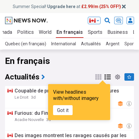
Summer Special!
Upgrade here
at
£2.99/m (25% OFF!)
anada
Politics
World
En français
Sports
Business
Li
Quebec (en français)
International
Actualités
Argent
Sport (
En français
Actualités
Coupable de proxénétisme sur deux mineures
View headlines
Le Droit
3d
with/without imagery
Got it
Furious: du Fincher au féminin
Acadie Nouvelle
3d
Des images montrent les ravages causés par les