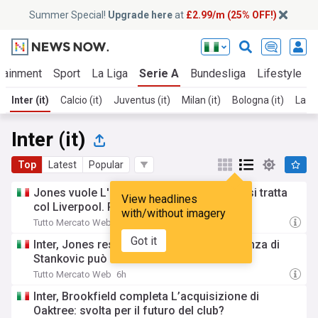
Summer Special!
Upgrade here
at
£2.99/m (25% OFF!)
tainment
Sport
La Liga
Serie A
Bundesliga
Lifestyle
B
Inter (it)
Calcio (it)
Juventus (it)
Milan (it)
Bologna (it)
Lazio
Inter (it)
Top
Latest
Popular
Jones vuole L'Inter e c'è già un accordo: si tratta
View headlines
col Liverpool. Poi L'esterno destro
with/without imagery
Tutto Mercato Web
2h
Got it
Inter, Jones resta la prima scelta: la partenza di
Stankovic può sbloccare L’affare
Tutto Mercato Web
6h
Inter, Brookfield completa L’acquisizione di
Oaktree: svolta per il futuro del club?