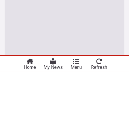
You're on our Nigerian edition. Why not
Take me there
try out our US edition?
Home
My News
Menu
Refresh
Le nostre notizie sull'Inter
Ultime notizie sull'Inter, con copertura completa di Serie A,
Champions League, calciomercato, Derby della Madonnina e
la storia gloriosa dei Nerazzurri.
Il Football Club Internazionale Milano, comunemente noto