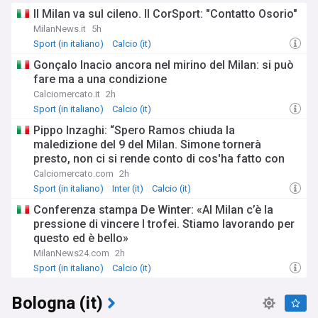
Il Milan va sul cileno. Il CorSport: "Contatto Osorio"
MilanNews.it
5h
Sport (in italiano)
Calcio (it)
Gonçalo Inacio ancora nel mirino del Milan: si può
fare ma a una condizione
Calciomercato.it
2h
Sport (in italiano)
Calcio (it)
Pippo Inzaghi: “Spero Ramos chiuda la
maledizione del 9 del Milan. Simone tornerà
presto, non ci si rende conto di cos'ha fatto con
L'Inter”
Calciomercato.com
2h
Sport (in italiano)
Inter (it)
Calcio (it)
Conferenza stampa De Winter: «Al Milan c’è la
pressione di vincere I trofei. Stiamo lavorando per
questo ed è bello»
MilanNews24.com
2h
Sport (in italiano)
Calcio (it)
Bologna (it)