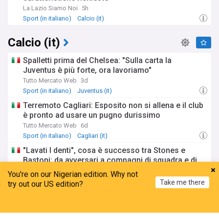
La Lazio Siamo Noi
5h
Sport (in italiano)
Calcio (it)
Calcio (it)
Spalletti prima del Chelsea: "Sulla carta la
Juventus è più forte, ora lavoriamo"
Tutto Mercato Web
3d
Sport (in italiano)
Juventus (it)
Terremoto Cagliari: Esposito non si allena e il club
è pronto ad usare un pugno durissimo
Tutto Mercato Web
6d
Sport (in italiano)
Cagliari (it)
"Lavati I denti", cosa è successo tra Stones e
Bastoni: da avversari a compagni di squadra e di
reparto
You're on our Nigerian edition. Why not
Goal.com
8d
Take me there
try out our US edition?
Sport (in italiano)
Home
My News
Menu
Refresh
Ufficiale: Italia, Mancini nuovo CT e Ranieri nuovo
Direttore Tecnico