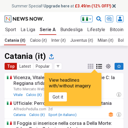
Summer Special!
Upgrade here
at
£3.49/m (12% OFF!)
t
Sport
La Liga
Serie A
Bundesliga
Lifestyle
Bitcoin
Catania (it)
Calcio (it)
Inter (it)
Juventus (it)
Milan (it)
Bolog
Catania (it)
Top
Latest
Popular
Vicenza, Vitale nel mirino di due big di Serie C: la
View headlines
Reggiana sfida il Catania
with/without imagery
Tutto Mercato Web
20h
Vitale
Calcio (it)
Sport (in italiano)
Got it
Ufficiale: Perrotta nuovo giocatore del Catania
AlfredoPedulla.com
2d
Catania
Calcio (it)
Sport (in italiano)
Il Foggia si inserisce nella corsa a Della Morte: