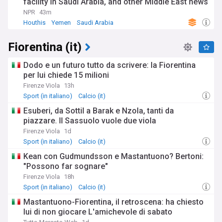
facility in Saudi Arabia, and other Middle East news
NPR
43m
Houthis
Yemen
Saudi Arabia
Fiorentina (it)
Dodo e un futuro tutto da scrivere: la Fiorentina
per lui chiede 15 milioni
Firenze Viola
13h
Sport (in italiano)
Calcio (it)
Esuberi, da Sottil a Barak e Nzola, tanti da
piazzare. Il Sassuolo vuole due viola
Firenze Viola
1d
Sport (in italiano)
Calcio (it)
Kean con Gudmundsson e Mastantuono? Bertoni:
"Possono far sognare"
Firenze Viola
18h
Sport (in italiano)
Calcio (it)
Mastantuono-Fiorentina, il retroscena: ha chiesto
lui di non giocare L'amichevole di sabato