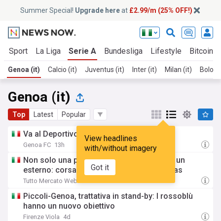
Summer Special!
Upgrade here
at
£2.99/m (25% OFF!)
t
Sport
La Liga
Serie A
Bundesliga
Lifestyle
Bitcoin
Genoa (it)
Calcio (it)
Juventus (it)
Inter (it)
Milan (it)
Bologna
Genoa (it)
Top
Latest
Popular
Va al Deportivo il 16° Trofeo Spagnolo
View headlines
Genoa FC
13h
with/without imagery
Non solo una punta, il Genoa cerca anche un
Got it
esterno: corsa a due tra Virginius e Thomas
Tutto Mercato Web
3d
Piccoli-Genoa, trattativa in stand-by: I rossoblù
hanno un nuovo obiettivo
Firenze Viola
4d