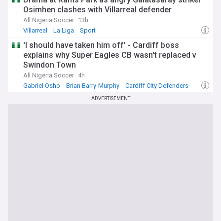
Osimhen clashes with Villarreal defender
All Nigeria Soccer
13h
Villarreal
La Liga
Sport
'I should have taken him off' - Cardiff boss
explains why Super Eagles CB wasn't replaced v
Swindon Town
All Nigeria Soccer
4h
Gabriel Osho
Brian Barry-Murphy
Cardiff City Defenders
ADVERTISEMENT