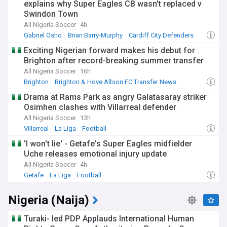
explains why Super Eagles CB wasn't replaced v
Swindon Town
All Nigeria Soccer
4h
Gabriel Osho
Brian Barry-Murphy
Cardiff City Defenders
Exciting Nigerian forward makes his debut for
Brighton after record-breaking summer transfer
All Nigeria Soccer
16h
Brighton
Brighton & Hove Albion FC Transfer News
PL Transfers
Drama at Rams Park as angry Galatasaray striker
Osimhen clashes with Villarreal defender
All Nigeria Soccer
13h
Villarreal
La Liga
Football
'I won't lie' - Getafe's Super Eagles midfielder
Uche releases emotional injury update
All Nigeria Soccer
4h
Getafe
La Liga
Football
Nigeria (Naija)
Turaki- led PDP Applauds International Human