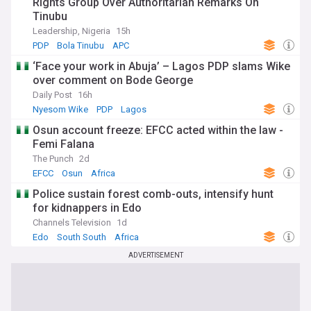
Rights Group Over Authoritarian Remarks On
Tinubu
Leadership, Nigeria
15h
PDP
Bola Tinubu
APC
‘Face your work in Abuja’ – Lagos PDP slams Wike
over comment on Bode George
Daily Post
16h
Nyesom Wike
PDP
Lagos
Osun account freeze: EFCC acted within the law -
Femi Falana
The Punch
2d
EFCC
Osun
Africa
Police sustain forest comb-outs, intensify hunt
for kidnappers in Edo
Channels Television
1d
Edo
South South
Africa
ADVERTISEMENT