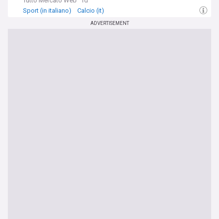
Tutto Mercato Web
1d
Sport (in italiano)
Calcio (it)
ADVERTISEMENT