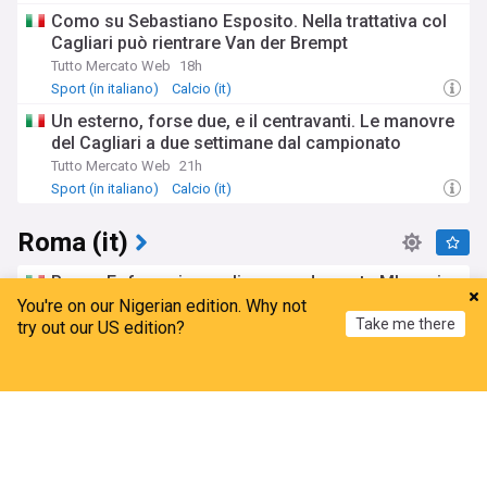
Como su Sebastiano Esposito. Nella trattativa col
Cagliari può rientrare Van der Brempt
Tutto Mercato Web
18h
Sport (in italiano)
Calcio (it)
Un esterno, forse due, e il centravanti. Le manovre
del Cagliari a due settimane dal campionato
Tutto Mercato Web
21h
Sport (in italiano)
Calcio (it)
Roma (it)
Roma, Fofana si complica: prende quota Mbaye in
prestito dal PSG
You're on our Nigerian edition. Why not
Take me there
try out our US edition?
Tutto Mercato Web
3h
Sport (in italiano)
Calcio (it)
Home
My News
Menu
Refresh
Calciomercato in diretta: la Roma aspetta Molina e
punta Fofana, il piano del Napoli per Gabriel Jesus
live
Corriere dello Sport.it
1d
Sport (in italiano)
Napoli (it)
Calcio (it)