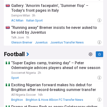
Gallery: ‘Amorim facepalm’, ‘Summer flop’ –
Today’s front pages in Italy
Sempre Milan
3h
AC Milan
Italian Sport
“Running away” Bremer insists he never asked to
be sold by Juventus
Talk Juve
1h
Gleison Bremer
Juventus
Juventus Transfer News
Football
“Super Eagles camp, training day” – Peter
Odemwingie advices players ahead of new season
Soccernet Nigeria
2h
Sport
Exciting Nigerian forward makes his debut for
Brighton after record-breaking summer transfer
All Nigeria Soccer
16h
Brighton
Brighton & Hove Albion FC Transfer News
PL Transfers
Drama at Rams Park as angry Galatasaray striker