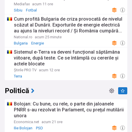
Bala
Mediafax
acum 11 ore
Sibiu
Fotbal
Cum profită Bulgaria de criza provocată de nivelul
scăzut al Dunării. Exporturile de energie electrică
au ajuns la niveluri record / Și România cumpără...
National.ro
acum 25 minute
Bulgaria
Energie
Sistemul e-Terra va deveni funcțional săptămâna
viitoare, după teste. Ce se întâmplă cu cererile și
actele blocate
Știrile PRO TV
acum 12 ore
Terra
Politică
Bolojan: Cu bune, cu rele, o parte din jaloanele
PNRR s-au rezolvat în Parlament, cu preţul mutilării
unora
Economica.net
acum 21 ore
Ilie Bolojan
PSD