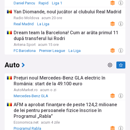
Daniel Pancu
Rapid
Liga 1
Yan Diomande, noul jucător al clubului Real Madrid
Radio Moldova
acum 20 ore
Real Madrid
La Liga
Dream team la Barcelona! Cum ar arăta primul 11
după transferul lui Rodri
Antena Sport
acum 15 ore
FC Barcelona
Premier League
La Liga
Auto
Prețuri noul Mercedes-Benz GLA electric în
România: start de la 49.100 euro
AutoMarket.ro
acum o zi
Mercedes-Benz GLA
AFM a aprobat finanţare de peste 124,2 milioane
de lei pentru persoanele fizice înscrise în
Programul „Rabla”
Economica.net
acum 4 zile
Programul Rabla