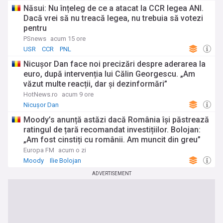
Năsui: Nu înțeleg de ce a atacat la CCR legea ANI.
Dacă vrei să nu treacă legea, nu trebuia să votezi
pentru
PSnews
acum 15 ore
USR
CCR
PNL
Nicușor Dan face noi precizări despre aderarea la
euro, după intervenția lui Călin Georgescu. „Am
văzut multe reacții, dar și dezinformări”
HotNews.ro
acum 9 ore
Nicușor Dan
Moody’s anunță astăzi dacă România își păstrează
ratingul de țară recomandat investițiilor. Bolojan:
„Am fost cinstiți cu românii. Am muncit din greu”
Europa FM
acum o zi
Moody
Ilie Bolojan
ADVERTISEMENT