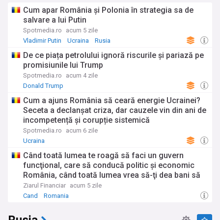
Cum apar România și Polonia în strategia sa de
salvare a lui Putin
Spotmedia.ro
acum 5 zile
Vladimir Putin
Ucraina
Rusia
De ce piața petrolului ignoră riscurile și pariază pe
promisiunile lui Trump
Spotmedia.ro
acum 4 zile
Donald Trump
Cum a ajuns România să ceară energie Ucrainei?
Seceta a declanșat criza, dar cauzele vin din ani de
incompetență și corupție sistemică
Spotmedia.ro
acum 6 zile
Ucraina
Când toată lumea te roagă să faci un guvern
funcţional, care să conducă politic şi economic
România, când toată lumea vrea să-ţi dea bani să
faci investiţii, când toată lumea şi pieţele externe
Ziarul Financiar
acum 5 zile
susţin România ca să nu ajungă într-un haos total
Cand
Romania