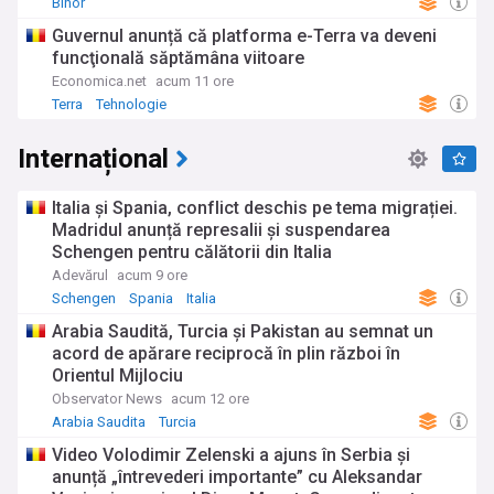
Bihor
Guvernul anunță că platforma e-Terra va deveni
funcţională săptămâna viitoare
Economica.net
acum 11 ore
Terra
Tehnologie
Internațional
Italia și Spania, conflict deschis pe tema migrației.
Madridul anunță represalii și suspendarea
Schengen pentru călătorii din Italia
Adevărul
acum 9 ore
Schengen
Spania
Italia
Arabia Saudită, Turcia şi Pakistan au semnat un
acord de apărare reciprocă în plin război în
Orientul Mijlociu
Observator News
acum 12 ore
Arabia Saudita
Turcia
Video Volodimir Zelenski a ajuns în Serbia și
anunță „întrevederi importante” cu Aleksandar