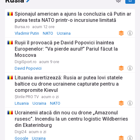
Rusia
Spionajul american a ajuns la concluzia că Putin ar
putea testa NATO printr-o incursiune limitată
Bursa.ro
acum 12 ore
Vladimir Putin
NATO
Ucraina
Rușii îl provoacă pe David Popovici înaintea
Europenelor: ”Va pierde aurul!” Pariul făcut la
Moscova
DigiSport.ro
acum 9 ore
David Popovici
Lituania avertizează: Rusia ar putea lovi statele
baltice cu drone ucrainene capturate pentru a
compromite Kievul
Știrile PRO TV
acum o zi
Lituania
Ucraina
NATO
Ucrainenii atacă din nou cu drone „Amazonul
rusesc”. Incendiu la un centru logistic Wildberries
din Ekaterinburg
Digi24
acum o zi
Google
Ucraina