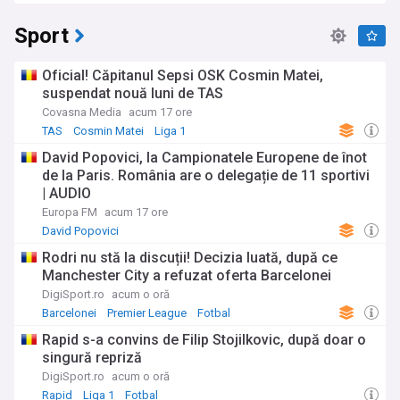
Sport
Oficial! Căpitanul Sepsi OSK Cosmin Matei,
suspendat nouă luni de TAS
Covasna Media
acum 17 ore
TAS
Cosmin Matei
Liga 1
David Popovici, la Campionatele Europene de înot
de la Paris. România are o delegație de 11 sportivi
| AUDIO
Europa FM
acum 17 ore
David Popovici
Rodri nu stă la discuții! Decizia luată, după ce
Manchester City a refuzat oferta Barcelonei
DigiSport.ro
acum o oră
Barcelonei
Premier League
Fotbal
Rapid s-a convins de Filip Stojilkovic, după doar o
singură repriză
DigiSport.ro
acum o oră
Rapid
Liga 1
Fotbal