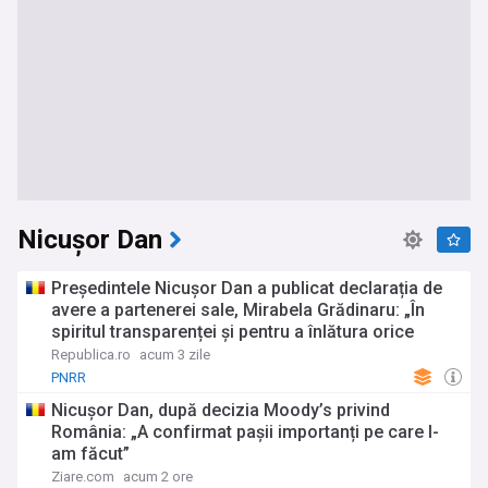
Nicușor Dan
Președintele Nicușor Dan a publicat declarația de
avere a partenerei sale, Mirabela Grădinaru: „În
spiritul transparenței și pentru a înlătura orice
speculații”. Ce bunuri și venituri apar în documente
Republica.ro
acum 3 zile
PNRR
Nicușor Dan, după decizia Moody’s privind
România: „A confirmat pașii importanți pe care I-
am făcut”
Ziare.com
acum 2 ore