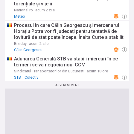
torențiale și vijelii
National.ro
acum 2 zile
Meteo
Procesul în care Călin Georgescu și mercenarul
Horațiu Potra vor fi judecați pentru tentativă de
lovitură de stat poate începe. Înalta Curte a stabilit
definitiv că rechizitoriul a fost întocmit legal și a
Biziday
acum 2 zile
dispus începerea procesului pe fond.
Călin Georgescu
Adunarea Generală STB va stabili miercuri în ce
termeni se va negocia noul CCM
Sindicatul Transportatorilor din Bucuresti
acum 18 ore
STB
Colectiv
ADVERTISEMENT