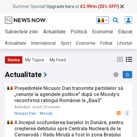
Summer Special!
Upgrade here
at
£2.99/m (25% OFF!)
Subiectele zilei
Actualitate
Politică
Economie
Educație
Actualitate
Internațional
Sport
Economie
Fotbal
Lifestyle
Home
My Topics
My Feed
Actualitate
Președintele Nicușor Dan transmite partidelor să
„renunțe la agendele politice” după ce Moody’s
reconfirmă ratingul României la „Baa3”
Adevărul
acum 20 minute
Nicușor Dan
Moody
A început scufundarea barjelor în Dunăre, pentru
creșterea debitului spre Centrala Nucleară de la
Cernavodă / Radu Miruță a fost în zona Brațului