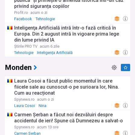
publică” și primește o amendă istorică într-un caz
privind siguranța copiilor
Profit.ro
acum o zi
Facebook
Tehnologie
Inteligenţa Artificială intră într-o fază critică în
Europa. Din 2 august intră în vigoare prima lege
din lume privind IA
Știrile PRO TV
acum 6 zile
Tehnologie
Inteligența Artificială
Monden
Laura Cosoi a făcut public momentul în care
fiicele sale au cunoscut-o pe surioara lor, Nina.
Cum au reacționat
Spynews.ro
acum o zi
Laura Cosoi
Nina
Carmen Șerban a făcut noi dezvăluiri despre
accidentul de ieri! Spune că Dumnezeu a salvat-o
Spynews.ro
acum 13 ore
Carmen Serban