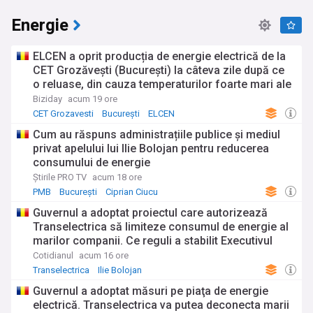
Energie
ELCEN a oprit producția de energie electrică de la
CET Grozăvești (București) la câteva zile după ce
o reluase, din cauza temperaturilor foarte mari ale
apei de răcire. Nu este afectată furnizarea apei
Biziday
acum 19 ore
calde. De luni, CET Progresu va fi repornit.
CET Grozavesti
București
ELCEN
Cum au răspuns administrațiile publice și mediul
privat apelului lui Ilie Bolojan pentru reducerea
consumului de energie
Știrile PRO TV
acum 18 ore
PMB
București
Ciprian Ciucu
Guvernul a adoptat proiectul care autorizează
Transelectrica să limiteze consumul de energie al
marilor companii. Ce reguli a stabilit Executivul
Cotidianul
acum 16 ore
Transelectrica
Ilie Bolojan
Guvernul a adoptat măsuri pe piaţa de energie
electrică. Transelectrica va putea deconecta marii