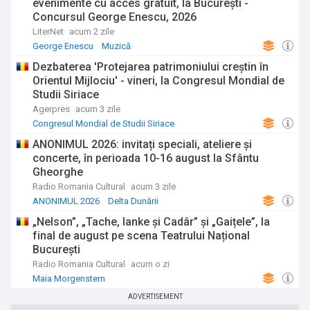
evenimente cu acces gratuit, la București -
Concursul George Enescu, 2026
LiterNet
acum 2 zile
George Enescu
Muzică
Dezbaterea 'Protejarea patrimoniului creștin în
Orientul Mijlociu' - vineri, la Congresul Mondial de
Studii Siriace
Agerpres
acum 3 zile
Congresul Mondial de Studii Siriace
ANONIMUL 2026: invitați speciali, ateliere și
concerte, în perioada 10-16 august la Sfântu
Gheorghe
Radio Romania Cultural
acum 3 zile
ANONIMUL 2026
Delta Dunării
„Nelson”, „Tache, Ianke și Cadâr” și „Gaițele”, la
final de august pe scena Teatrului Național
București
Radio Romania Cultural
acum o zi
Maia Morgenstern
ADVERTISEMENT