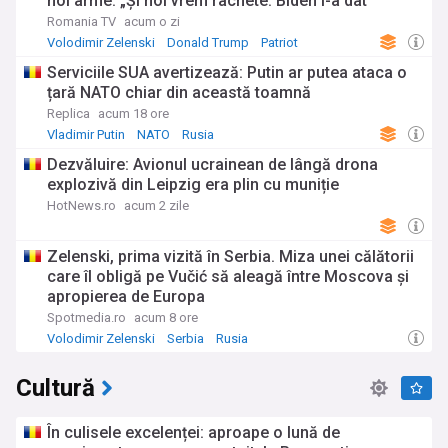
noi arme: „Și noi vrem rachete. Biden I-a dat
muniție în valoare de 300 de miliarde de dolari”
Romania TV
acum o zi
Volodimir Zelenski
Donald Trump
Patriot
Serviciile SUA avertizează: Putin ar putea ataca o
țară NATO chiar din această toamnă
Replica
acum 18 ore
Vladimir Putin
NATO
Rusia
Dezvăluire: Avionul ucrainean de lângă drona
explozivă din Leipzig era plin cu muniție
HotNews.ro
acum 2 zile
Zelenski, prima vizită în Serbia. Miza unei călătorii
care îl obligă pe Vučić să aleagă între Moscova și
apropierea de Europa
Spotmedia.ro
acum 8 ore
Volodimir Zelenski
Serbia
Rusia
Cultură
În culisele excelenței: aproape o lună de