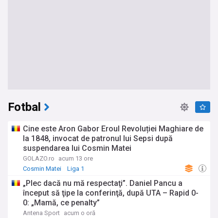
Fotbal
Cine este Aron Gabor Eroul Revoluției Maghiare de
la 1848, invocat de patronul lui Sepsi după
suspendarea lui Cosmin Matei
GOLAZO.ro
acum 13 ore
Cosmin Matei
Liga 1
„Plec dacă nu mă respectaţi”. Daniel Pancu a
început să ţipe la conferinţă, după UTA – Rapid 0-
0: „Mamă, ce penalty”
Antena Sport
acum o oră