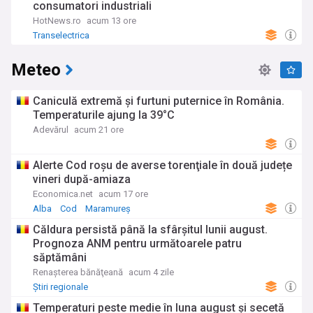
consumatori industriali
HotNews.ro
acum 13 ore
Transelectrica
Meteo
Caniculă extremă și furtuni puternice în România.
Temperaturile ajung la 39°C
Adevărul
acum 21 ore
Alerte Cod roşu de averse torenţiale în două județe
vineri după-amiaza
Economica.net
acum 17 ore
Alba
Cod
Maramureș
Căldura persistă până la sfârșitul lunii august.
Prognoza ANM pentru următoarele patru
săptămâni
Renaşterea bănăţeană
acum 4 zile
Știri regionale
Temperaturi peste medie în luna august și secetă