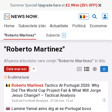
Summer Special!
Upgrade here
at
£2.99/m (25% OFF!)
Home
Subiectele zilei
Actualitate
Politică
Economie
"Roberto Martinez"
Subiecte
"Roberto Martinez"
Afișarea articolelor care conțin
"Roberto Martinez"
în titlu
Cele mai noi
În ultima lună
Roberto
Martínez
Tactics At Portugal 2026: Why
Did The World Cup Project Fail & What Will Jorge
Jesus Change? – Tactical Analysis
Tactical Football Analysis
07:00 mie, 15 iul
Lamine Yamal aims dig at ex-Portugal boss