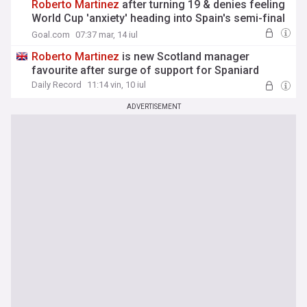
Roberto
Martinez
after turning 19 & denies feeling
World Cup 'anxiety' heading into Spain's semi-final
showdown with France
Goal.com
07:37 mar, 14 iul
Roberto
Martinez
is new Scotland manager
favourite after surge of support for Spaniard
Daily Record
11:14 vin, 10 iul
ADVERTISEMENT