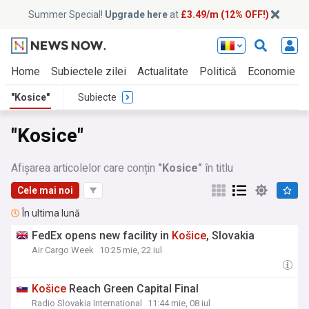
Summer Special!
Upgrade here
at
£3.49/m (12% OFF!)
Home
Subiectele zilei
Actualitate
Politică
Economie
"Kosice"
Subiecte
"Kosice"
Afișarea articolelor care conțin
"Kosice"
în titlu
Cele mai noi
În ultima lună
FedEx opens new facility in
Košice
, Slovakia
Air Cargo Week
10:25 mie, 22 iul
Košice
Reach Green Capital Final
Radio Slovakia International
11:44 mie, 08 iul