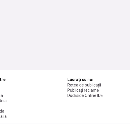
tre
Lucrați cu noi
Rețea de publicații
Publicați reclame
ia
Dockside Online IDE
nia
da
alia