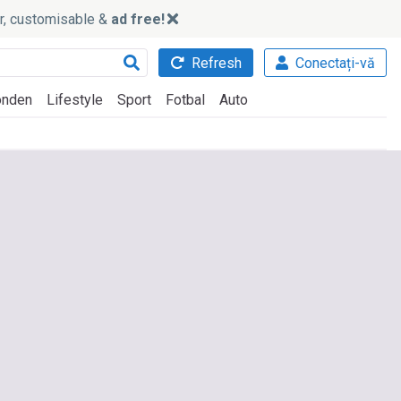
ker, customisable &
ad free!
Refresh
Conectați-vă
nden
Lifestyle
Sport
Fotbal
Auto