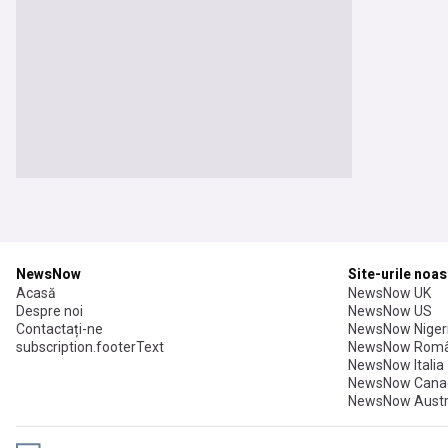
NewsNow
Site-urile noas
Acasă
NewsNow UK
Despre noi
NewsNow US
Contactați-ne
NewsNow Niger
subscription.footerText
NewsNow Româ
NewsNow Italia
NewsNow Cana
NewsNow Austr