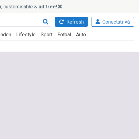
ker, customisable &
ad free!
Refresh
Conectați-vă
nden
Lifestyle
Sport
Fotbal
Auto