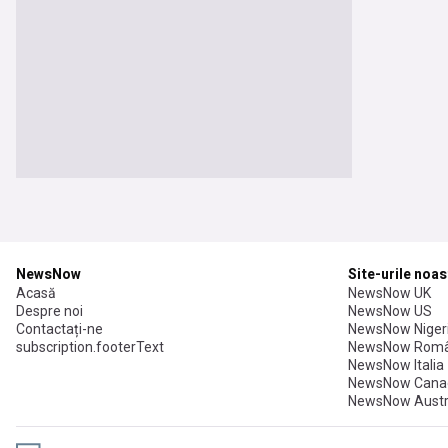
NewsNow
Site-urile noas
Acasă
NewsNow UK
Despre noi
NewsNow US
Contactați-ne
NewsNow Niger
subscription.footerText
NewsNow Româ
NewsNow Italia
NewsNow Cana
NewsNow Austr