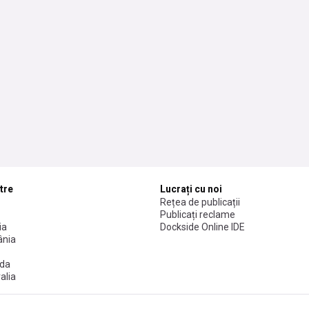
tre
Lucrați cu noi
Rețea de publicații
Publicați reclame
ia
Dockside Online IDE
nia
da
alia