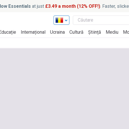
ow Essentials
at just
£3.49 a month (12% OFF!)
. Faster, slic
Educație
Internațional
Ucraina
Cultură
Știință
Mediu
Mo