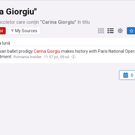
a Giorgiu"
icolelor care conțin
"Carina Giorgiu"
în titlu
oi
My Sources
a lună
an ballet prodigy
Carina
Giorgiu
makes history with Paris National Oper
ntment
Romania Insider
11:57 joi, 09 iul
6