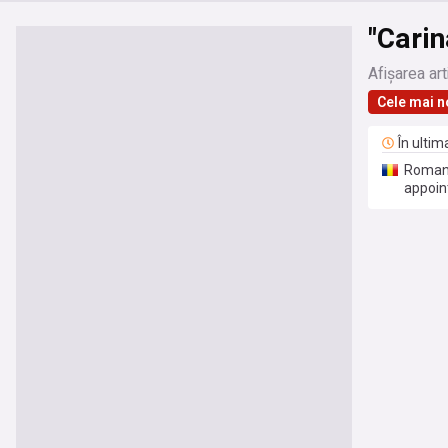
"Carin
Afișarea art
Cele mai n
În ultim
Romani
appoi